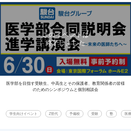
医学部を目指す受験生、中高生とその保護者、教育関係者の皆様
のためのシンポジウムと個別相談会
学生向けイベント
Z世代
予備校
受験
塾
医