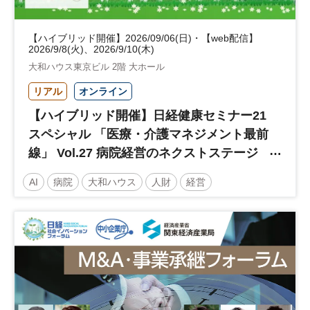
【ハイブリッド開催】2026/09/06(日)・【web配信】
2026/9/8(火)、2026/9/10(木)
大和ハウス東京ビル 2階 大ホール
リアル
オンライン
【ハイブリッド開催】日経健康セミナー21
スペシャル 「医療・介護マネジメント最前
線」 Vol.27 病院経営のネクストステージ
～診療報酬改定のその先 AI・DX・人財戦
AI
病院
大和ハウス
人財
経営
略で描く持続可能な未来へ～
医療・介護マネジメント
医療
人材
人材戦略
日経健康セミナー
病院経営
DX
診療報酬
参加無料
土日祝開催