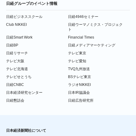
日経グループのイベント情報
日経ビジネススクール
日経4946セミナー
Club NIKKEI
日経ウーマノミクス・プロジェク
ト
日経Smart Work
Financial Times
日経BP
日経メディアマーケティング
日経リサーチ
テレビ東京
テレビ大阪
テレビ愛知
テレビ北海道
TVQ九州放送
テレビせとうち
BSテレビ東京
日経CNBC
ラジオNIKKEI
日本経済研究センター
日本IR協議会
日経懇話会
日経広告研究所
日本経済新聞社について