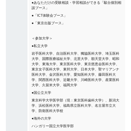
●あなただけの受験相談・学習相談ができる「駿台個別相
談ブース」
●「ICT体験会ブース」
●「東京出版ブース」
＜参加大学＞
●私立大学
岩手医科大学、自治医科大学、獨協医科大学、埼玉医科
大学、国際医療福祉大学、北里大学、順天堂大学、昭和
大学、東海大学、東京医科大学、東京慈恵会医科大学、
東京女子医科大学、東邦大学、日本大学、聖マリアンナ
医科大学、金沢医科大学、愛知医科大学、藤田医科大
学、関西医科大学、近畿大学、川崎医科大学、産業医科
大学、久留米大学、福岡大学
●国公立大学
東京科学大学医学部（現：東京医科歯科大学）、新潟大
学、浜松医科大学、福島県立医科大学、名古屋市立大
学、防衛医科大学校
●海外の大学
ハンガリー国立大学医学部