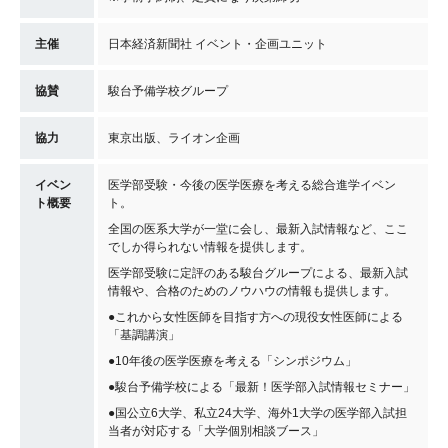
主催
日本経済新聞社 イベント・企画ユニット
協賛
駿台予備学校グループ
協力
東京出版、ライオン企画
イベン
医学部受験・今後の医学医療を考える総合進学イベン
ト概要
ト。
全国の医系大学が一堂に会し、最新入試情報など、ここ
でしか得られない情報を提供します。
医学部受験に定評のある駿台グループによる、最新入試
情報や、合格のためのノウハウの情報も提供します。
●これから女性医師を目指す方への現役女性医師による
「基調講演」
●10年後の医学医療を考える「シンポジウム」
●駿台予備学校による「最新！医学部入試情報セミナー」
●国公立6大学、私立24大学、海外1大学の医学部入試担
当者が対応する「大学個別相談ブース」