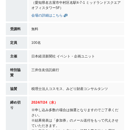
（愛知県名古屋市中村区名駅4-7-1 ミッドランドスクエア
オフィスタワー5F）
会場の詳細はこちら
受講料
無料
定員
100名
主催
日本経済新聞社 イベント・企画ユニット
特別協
三井住友信託銀行
賛
協賛
税理士法人コスモス、みどり財産コンサルタンツ
締め切
2024/7/24（水）
り
※申し込み多数の場合は抽選となりますのでご了承くだ
さい。
※結果発表は「参加券」のメール送付をもって代えさせ
ていただきます。