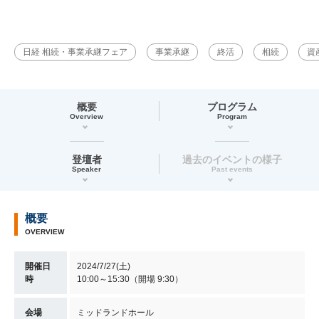
日経 相続・事業承継フェア
事業承継
終活
相続
資
概要
プログラム
Overview
Program
登壇者
過去のイベントの様子
Speaker
Past events
概要
OVERVIEW
開催日
2024/7/27(土)
時
10:00～15:30（開場 9:30）
会場
ミッドランドホール