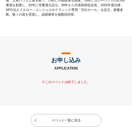
後、大和ハウス工業を経て、73年に不動産業を開業。78年にカレーハウスCoCo壱
番屋を創業し、82年に壱番屋を設立。98年から代表取締役会長。2002年退任後、
NPO法人イエロー・エンジェルやクラシック専用「宗次ホール」を設立。著書多
数。数々の賞を受賞し、紺綬褒章を複数回拝受。
お申し込み
APPLICATION
イベント一覧に戻る