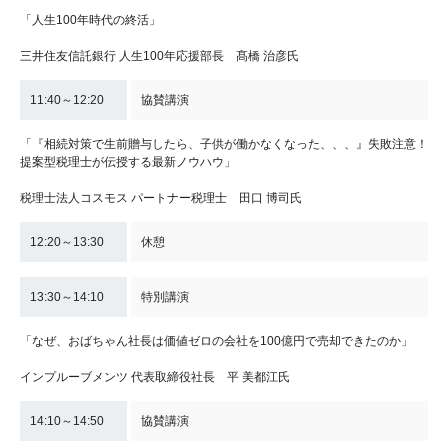
「人生100年時代の終活」
三井住友信託銀行 人生100年応援部長 髙橋 治彦氏
11:40～12:20
協賛講演
「『相続対策で生前贈与したら、子供が働かなくなった、、、』失敗注意！
提案型税理士が伝授する最新ノウハウ」
税理士法人コスモス パートナー税理士 田口 博司氏
12:20～13:30
休憩
13:30～14:10
特別講演
「なぜ、おばちゃん社長は価値ゼロの会社を100億円で売却できたのか」
インプルーブメンツ 代表取締役社長 平 美都江氏
14:10～14:50
協賛講演