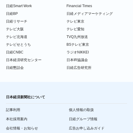
日経Smart Work
Financial Times
日経BP
日経メディアマーケティング
日経リサーチ
テレビ東京
テレビ大阪
テレビ愛知
テレビ北海道
TVQ九州放送
テレビせとうち
BSテレビ東京
日経CNBC
ラジオNIKKEI
日本経済研究センター
日本IR協議会
日経懇話会
日経広告研究所
日本経済新聞社について
記事利用
個人情報の取扱
本社採用案内
日経グループ情報
会社情報・お知らせ
広告お申し込みガイド