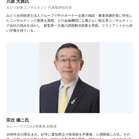
川原 大典氏
みどり財産コンサルタンツ 代表取締役社長
みどり合同税理士法人グループで中小オーナー企業の相続・事業承継対策に特化し
たコンサルティング業務を展開。どの金融機関にも属さない独立系コンサルティン
グ会社の強みを活かし、顧客第一主義の課題解決提案を実践。クライアントから高
い評価を得ている。
宗次 德ニ氏
カレーハウスCoCo壱番屋 創業者
1948年石川県生まれ。67年に愛知県立小牧高校を卒業後、八洲開発に入社。その