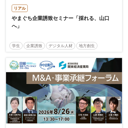
リアル
やまぐち企業誘致セミナー「採れる、山口
へ」
学生
企業誘致
デジタル人材
地方創生
企業立地
人材育成
経営者
交流会付き
地域活性化
自治体