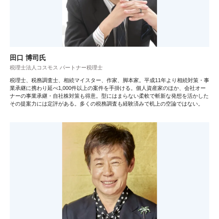
田口 博司氏
税理士法人コスモス パートナー税理士
税理士、税務調査士、相続マイスター、作家、脚本家。平成11年より相続対策・事
業承継に携わり延べ1,000件以上の案件を手掛ける。個人資産家のほか、会社オー
ナーの事業承継・自社株対策も得意。型にはまらない柔軟で斬新な発想を活かした
その提案力には定評がある。多くの税務調査も経験済みで机上の空論ではない。