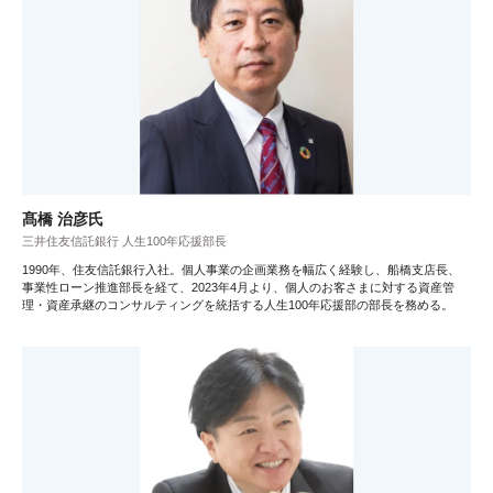
髙橋 治彦氏
三井住友信託銀行 人生100年応援部長
1990年、住友信託銀行入社。個人事業の企画業務を幅広く経験し、船橋支店長、
事業性ローン推進部長を経て、2023年4月より、個人のお客さまに対する資産管
理・資産承継のコンサルティングを統括する人生100年応援部の部長を務める。