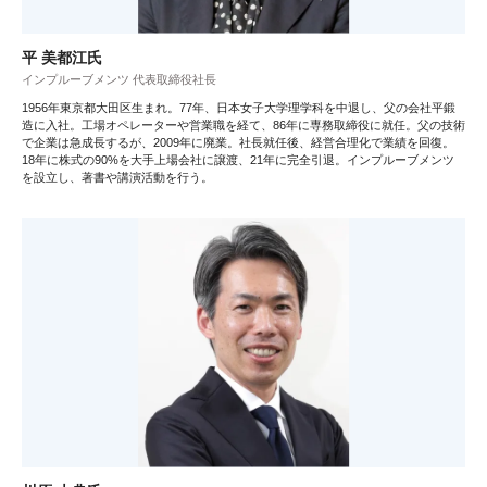
平 美都江氏
インプルーブメンツ 代表取締役社長
1956年東京都大田区生まれ。77年、日本女子大学理学科を中退し、父の会社平鍛
造に入社。工場オペレーターや営業職を経て、86年に専務取締役に就任。父の技術
で企業は急成長するが、2009年に廃業。社長就任後、経営合理化で業績を回復。
18年に株式の90%を大手上場会社に譲渡、21年に完全引退。インプルーブメンツ
を設立し、著書や講演活動を行う。