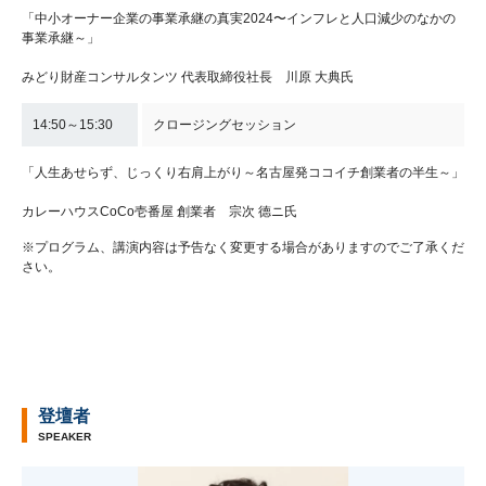
「中小オーナー企業の事業承継の真実2024〜インフレと人口減少のなかの
事業承継～」
みどり財産コンサルタンツ 代表取締役社長 川原 大典氏
14:50～15:30
クロージングセッション
「人生あせらず、じっくり右肩上がり～名古屋発ココイチ創業者の半生～」
カレーハウスCoCo壱番屋 創業者 宗次 德ニ氏
※プログラム、講演内容は予告なく変更する場合がありますのでご了承くだ
さい。
登壇者
SPEAKER