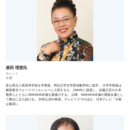
柴田 理恵氏
タレント
女優
富山県立八尾高等学校を卒業後、明治大学文学部演劇学科に進学。 大学卒業後は
劇団東京ヴォードヴィルショーに入団するも、1984年に脱退し、佐藤正宏や久本
雅美らとともにWAHAHA本舗を旗揚げする。 以降、WAHAHA本舗の看板女優とし
て舞台に立ち続ける。 外部公演や映画、テレビドラマのほか、日本テレビ『今夜
は最高!』