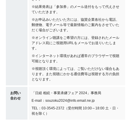
※結果発表は「参加券」のメール送付をもって代えさせ
ていただきます。
※お申込みいただいた方には、協賛企業各社から電話、
郵便物、電子メール等で最新情報のご案内をさせていた
だく場合がございます。
※オンライン聴講をご希望の方には、登録されたメール
アドレス宛にご視聴用URLをメールでお送りいたしま
す。
※インターネット環境があれば通常のブラウザーで視聴
可能となります。
※視聴頂く環境によっては、ご覧いただけない場合もあ
ります。また視聴にかかる通信費等は視聴する方の負担
となります。
お問い
「日経 相続・事業承継フェア 2024」事務局
合わせ
E-mail：souzoku2024@info.email.ne.jp
TEL：03-3545-2372（受付時間 10:00～18:00 土・日・
祝を除く）