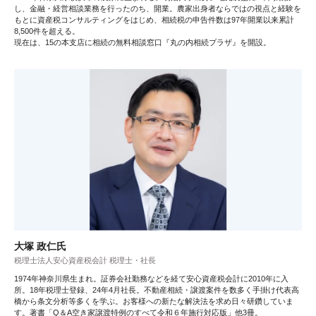
し、金融・経営相談業務を行ったのち、開業。農家出身者ならではの視点と経験を
もとに資産税コンサルティングをはじめ、相続税の申告件数は97年開業以来累計
8,500件を超える。
現在は、15の本支店に相続の無料相談窓口『丸の内相続プラザ』を開設。
大塚 政仁氏
税理士法人安心資産税会計 税理士・社長
1974年神奈川県生まれ。証券会社勤務などを経て安心資産税会計に2010年に入
所。18年税理士登録、24年4月社長。不動産相続・譲渡案件を数多く手掛け代表高
橋から条文分析等多くを学ぶ。お客様への新たな解決法を求め日々研鑽していま
す。著書「Q＆A空き家譲渡特例のすべて令和６年施行対応版」他3冊。