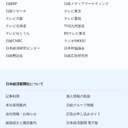
日経BP
日経メディアマーケティング
日経リサーチ
テレビ東京
テレビ大阪
テレビ愛知
テレビ北海道
TVQ九州放送
テレビせとうち
BSテレビ東京
日経CNBC
ラジオNIKKEI
日本経済研究センター
日本IR協議会
日経懇話会
日経広告研究所
日本経済新聞社について
記事利用
個人情報の取扱
本社採用案内
日経グループ情報
会社情報・お知らせ
広告お申し込みガイド
紙面紹介と購読案内
日本経済新聞 電子版