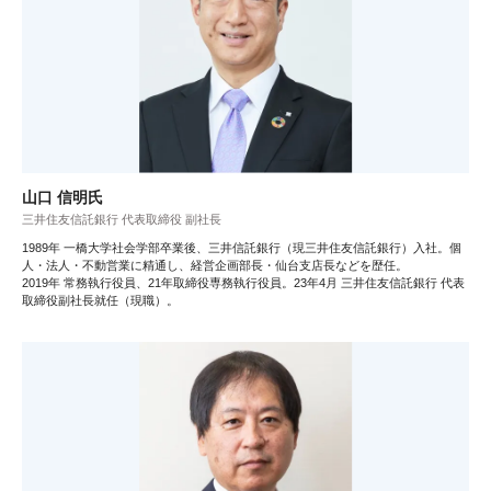
山口 信明氏
三井住友信託銀行 代表取締役 副社長
1989年 一橋大学社会学部卒業後、三井信託銀行（現三井住友信託銀行）入社。個
人・法人・不動営業に精通し、経営企画部長・仙台支店長などを歴任。
2019年 常務執行役員、21年取締役専務執行役員。23年4月 三井住友信託銀行 代表
取締役副社長就任（現職）。