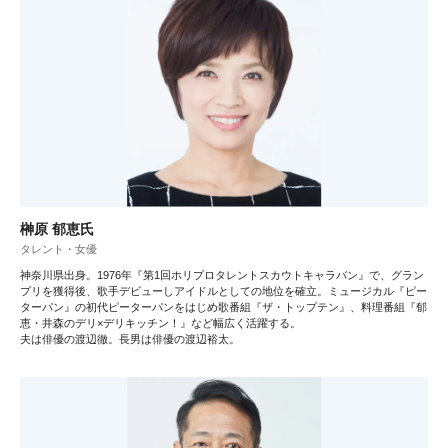
榊󠄀原 郁恵氏
タレント・女優
神奈川県出身。1976年『第1回ホリプロタレントスカウトキャラバン』で、グラン
プリを獲得後、歌手デビューしアイドルとしての地位を確立。ミュージカル『ピー
ターパン』の初代ピーターパンをはじめ歌番組『ザ・トップテン』、料理番組『郁
恵・井森のデリ×デリキッチン！』など幅広く活躍する。
夫は俳優の渡辺徹。長男は俳優の渡辺裕太。