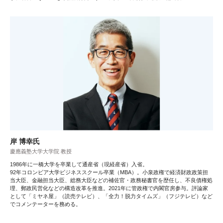
岸 博幸氏
慶應義塾大学大学院 教授
1986年に一橋大学を卒業して通産省（現経産省）入省。
92年コロンビア大学ビジネススクール卒業（MBA）。小泉政権で経済財政政策担
当大臣、金融担当大臣、総務大臣などの補佐官・政務秘書官を歴任し、不良債権処
理、郵政民営化などの構造改革を推進。2021年に管政権で内閣官房参与。評論家
として「ミヤネ屋」（読売テレビ）、「全力！脱力タイムズ」（フジテレビ）など
でコメンテーターを務める。