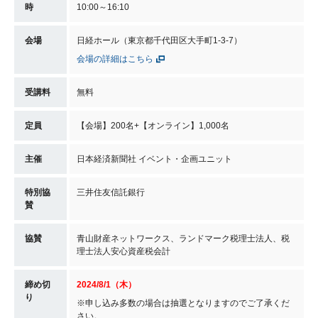
時
10:00～16:10
会場
日経ホール（東京都千代田区大手町1-3-7）
会場の詳細はこちら
受講料
無料
定員
【会場】200名+【オンライン】1,000名
主催
日本経済新聞社 イベント・企画ユニット
特別協
三井住友信託銀行
賛
協賛
青山財産ネットワークス、ランドマーク税理士法人、税
理士法人安心資産税会計
締め切
2024/8/1（木）
り
※申し込み多数の場合は抽選となりますのでご了承くだ
さい。