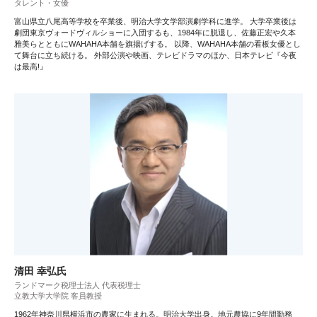
タレント・女優
富山県立八尾高等学校を卒業後、明治大学文学部演劇学科に進学。 大学卒業後は
劇団東京ヴォードヴィルショーに入団するも、1984年に脱退し、佐藤正宏や久本
雅美らとともにWAHAHA本舗を旗揚げする。 以降、WAHAHA本舗の看板女優とし
て舞台に立ち続ける。 外部公演や映画、テレビドラマのほか、日本テレビ『今夜
は最高!』
清田 幸弘氏
ランドマーク税理士法人 代表税理士
立教大学大学院 客員教授
1962年神奈川県横浜市の農家に生まれる。明治大学出身。地元農協に9年間勤務