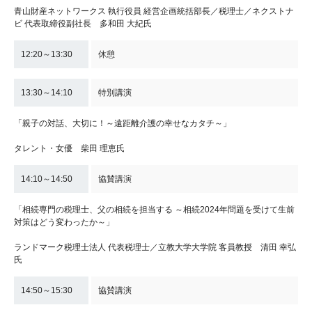
青山財産ネットワークス 執行役員 経営企画統括部長／税理士／ネクストナ
ビ 代表取締役副社長 多和田 大紀氏
12:20～13:30
休憩
13:30～14:10
特別講演
「親子の対話、大切に！～遠距離介護の幸せなカタチ～」
タレント・女優 柴田 理恵氏
14:10～14:50
協賛講演
「相続専門の税理士、父の相続を担当する ～相続2024年問題を受けて生前
対策はどう変わったか～」
ランドマーク税理士法人 代表税理士／立教大学大学院 客員教授 清田 幸弘
氏
14:50～15:30
協賛講演