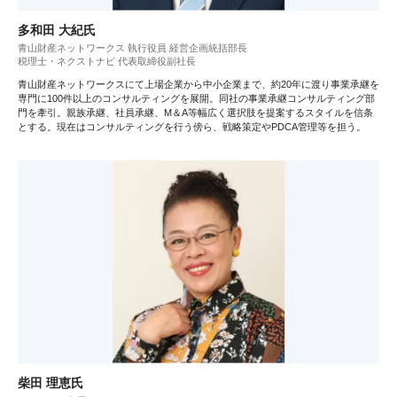
多和田 大紀氏
青山財産ネットワークス 執行役員 経営企画統括部長
税理士・ネクストナビ 代表取締役副社長
青山財産ネットワークスにて上場企業から中小企業まで、約20年に渡り事業承継を
専門に100件以上のコンサルティングを展開。同社の事業承継コンサルティング部
門を牽引。親族承継、社員承継、M＆A等幅広く選択肢を提案するスタイルを信条
とする。現在はコンサルティングを行う傍ら、戦略策定やPDCA管理等を担う。
柴田 理恵氏