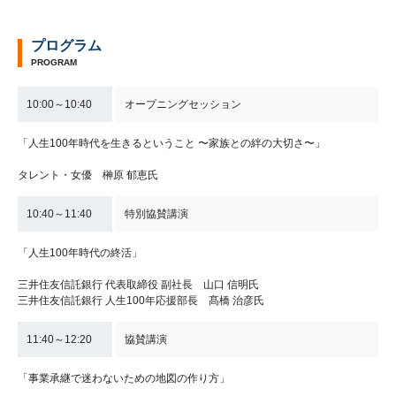
プログラム
PROGRAM
10:00～10:40
オープニングセッション
「人生100年時代を生きるということ 〜家族との絆の大切さ〜」
タレント・女優 榊󠄀原 郁恵氏
10:40～11:40
特別協賛講演
「人生100年時代の終活」
三井住友信託銀行 代表取締役 副社長 山口 信明氏
三井住友信託銀行 人生100年応援部長 髙橋 治彦氏
11:40～12:20
協賛講演
「事業承継で迷わないための地図の作り方」