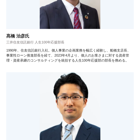
髙橋 治彦氏
三井住友信託銀行 人生100年応援部長
1990年、住友信託銀行入社。個人事業の企画業務を幅広く経験し、船橋支店長、
事業性ローン推進部長を経て、2023年4月より、個人のお客さまに対する資産管
理・資産承継のコンサルティングを統括する人生100年応援部の部長を務める。