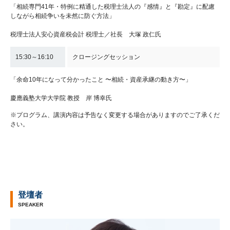
「相続専門41年・特例に精通した税理士法人の『感情』と『勘定』に配慮
しながら相続争いを未然に防ぐ方法」
税理士法人安心資産税会計 税理士／社長 大塚 政仁氏
15:30～16:10
クロージングセッション
「余命10年になって分かったこと 〜相続・資産承継の動き方〜」
慶應義塾大学大学院 教授 岸 博幸氏
※プログラム、講演内容は予告なく変更する場合がありますのでご了承くだ
さい。
登壇者
SPEAKER