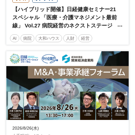
【ハイブリッド開催】日経健康セミナー21
スペシャル 「医療・介護マネジメント最前
線」 Vol.27 病院経営のネクストステージ
～診療報酬改定のその先 AI・DX・人財戦
AI
病院
大和ハウス
人財
経営
略で描く持続可能な未来へ～
医療・介護マネジメント
医療
人材
人材戦略
日経健康セミナー
病院経営
DX
診療報酬
参加無料
土日祝開催
2026/8/26(水)