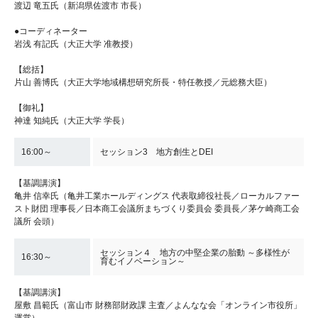
渡辺 竜五氏（新潟県佐渡市 市長）
●コーディネーター
岩浅 有記氏（大正大学 准教授）
【総括】
片山 善博氏（大正大学地域構想研究所長・特任教授／元総務大臣）
【御礼】
神達 知純氏（大正大学 学長）
16:00～
セッション3 地方創生とDEI
【基調講演】
亀井 信幸氏（亀井工業ホールディングス 代表取締役社長／ローカルファー
スト財団 理事長／日本商工会議所まちづくり委員会 委員長／茅ケ崎商工会
議所 会頭）
セッション４ 地方の中堅企業の胎動 ～多様性が
16:30～
育むイノベーション～
【基調講演】
屋敷 昌範氏（富山市 財務部財政課 主査／よんなな会「オンライン市役所」
運営）