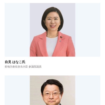
自見 はなこ氏
前地方創生担当大臣 参議院議員