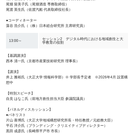
尾畑 留美子氏（尾畑酒造 専務取締役）
尾渡 英生氏（佐渡汽船 代表取締役社長）
●コーディネーター
藻谷 浩介氏（（株）日本総合研究所 主席研究員）
セッション2 デジタル時代における地域創生と大
13:00～
学教育の役割
【基調講演】
西本 清一氏（京都市産業技術研究所 理事長）
【講演】
井上 雅裕氏（大正大学 情報科学部）※ 学部長予定者 ※2026年4月 設置構
想中
【特別スピーチ】
自見 はなこ氏（前地方創生担当大臣 参議院議員）
【パネルディスカッション】
●パネリスト
片山 善博氏（大正大学地域構想研究所長・特任教授／元総務大臣）
平石 洋介氏（ブランディング・クリエイティブディレクター）
黒田 成彦氏（長崎県平戸市 市長）