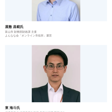
屋敷 昌範氏
富山市 財務部財政課 主査
よんなな会「オンライン市役所」運営
東 海斗氏