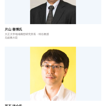
片山 善博氏
大正大学地域構想研究所長・特任教授
元総務大臣