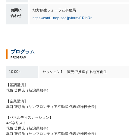
お問い
地方創生フォーラム事務局
合わせ
https://conf1.nep-sec.jp/form/CRIhRr
プログラム
PROGRAM
10:00～
セッション1 観光で推進する地方創生
【基調講演】
花角 英世氏（新潟県知事）
【企業講演】
堀口 智顕氏（サンフロンティア不動産 代表取締役会長）
【パネルディスカッション】
●パネリスト
花角 英世氏（新潟県知事）
堀口 智顕氏（サンフロンティア不動産 代表取締役会長）