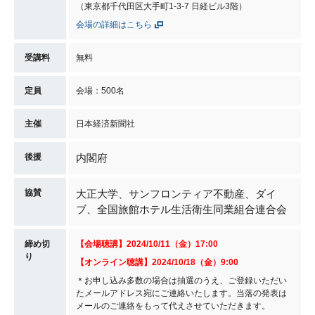
（東京都千代田区大手町1-3-7 日経ビル3階）
会場の詳細はこちら
受講料
無料
定員
会場：500名
主催
日本経済新聞社
後援
内閣府
協賛
大正大学、サンフロンティア不動産、ダイ
ブ、全国旅館ホテル生活衛生同業組合連合会
締め切
【会場聴講】
2024/10/11（金
）17:00
り
【オンライン聴講】
2024/10/18（金）9
:00
＊お申し込み多数の場合は抽選のうえ、ご登録いただい
たメールアドレス宛にご連絡いたします。当落の発表は
メールのご連絡をもって代えさせていただきます。