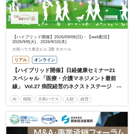
【ハイブリッド開催】2026/09/06(日)・【web配信】
2026/9/8(火)、2026/9/10(木)
大和ハウス東京ビル 2階 大ホール
リアル
オンライン
【ハイブリッド開催】日経健康セミナー21
スペシャル 「医療・介護マネジメント最前
線」 Vol.27 病院経営のネクストステージ
～診療報酬改定のその先 AI・DX・人財戦
AI
病院
大和ハウス
人財
経営
略で描く持続可能な未来へ～
医療・介護マネジメント
医療
人材
人材戦略
日経健康セミナー
病院経営
DX
診療報酬