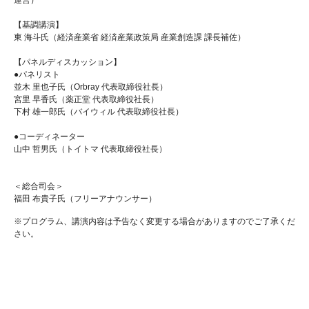
【基調講演】
東 海斗氏（経済産業省 経済産業政策局 産業創造課 課長補佐）
【パネルディスカッション】
●パネリスト
並木 里也子氏（Orbray 代表取締役社長）
宮里 早香氏（薬正堂 代表取締役社長）
下村 雄一郎氏（バイウィル 代表取締役社長）
●コーディネーター
山中 哲男氏（トイトマ 代表取締役社長）
＜総合司会＞
福田 布貴子氏（フリーアナウンサー）
※プログラム、講演内容は予告なく変更する場合がありますのでご了承くだ
さい。