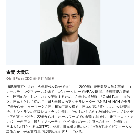
古賀 大貴氏
Oishii Farm CEO 兼 共同創業者
1986年東京生まれ。少年時代を欧米で過ごし、2009年に慶應義塾大学を卒業。コ
ンサルティングファームを経て、UC バークレーでMBAを取得。持続可能な農業
と、圧倒的な「おいしい」を実現するため、在学中の16年に「Oishii Farm」を設
立。日本人として初めて、同大学最大のアクセラレーターであるLAUNCHで優勝。
17年から米ニューヨーク近郊に植物工場を構え、日本の高品質ないちごを販売開
始。ミシュランの高級レストランに卸し、そのおいしさから米国中のセレブやメデ
ィアが取り上げた。22年からは、ホールフーズでの展開も開始し、米ファスト・カ
ンパニーが選ぶ「最もイノベーティブな企業」の一つに選出された。 24年には、
日本人4人目となる本家TEDに登壇。世界最大級のいちご植物工場メガファームを
稼働させ、米国東海岸で販売地域を拡大している。