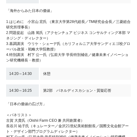
「海外からみた日本の価値」
1.はじめに 小宮山 宏氏 （東京大学第28代総長／TM研究会会長／三菱総合
研究所理事長）
2.問題提起 山路 篤氏（アクセンチュア ビジネス コンサルティング本部 マ
ネジング・ディレクター）
3.基調講演 ウリケ・シェーデ氏（カリフォルニア大学サンディエゴ校グロ
ーバル政策・戦略大学院教授）
4.特別講演 村下 公一氏（弘前大学 学長特別補佐／健康未来イノベーショ
ン研究機構長・教授）
14:20～14:30
休憩
14:30～16:25
第2部 パネルディスカション・質疑応答
「日本の価値の広げ方」
＜パネリスト＞
古賀 大貴氏（Oishii Farm CEO 兼 共同創業者）
長谷川 祐子氏（キュレーター／金沢21世紀美術館館長／国際文化会館アー
ト・デザイン部門プログラムディレクター）
村下 公一氏（弘前大学 学長特別補佐／健康未来イノベーション研究機構