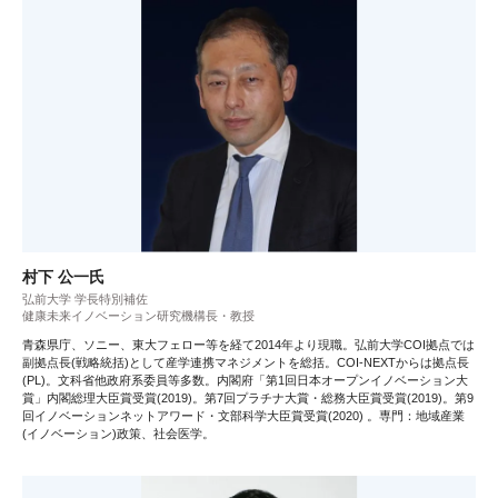
村下 公一氏
弘前大学 学長特別補佐
健康未来イノベーション研究機構長・教授
青森県庁、ソニー、東大フェロー等を経て2014年より現職。弘前大学COI拠点では
副拠点長(戦略統括)として産学連携マネジメントを総括。COI-NEXTからは拠点長
(PL)。文科省他政府系委員等多数。内閣府「第1回日本オープンイノベーション大
賞」内閣総理大臣賞受賞(2019)。第7回プラチナ大賞・総務大臣賞受賞(2019)。第9
回イノベーションネットアワード・文部科学大臣賞受賞(2020) 。専門：地域産業
(イノベーション)政策、社会医学。