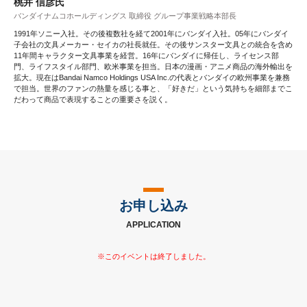
桃井 信彦氏
バンダイナムコホールディングス 取締役 グループ事業戦略本部長
1991年ソニー入社。その後複数社を経て2001年にバンダイ入社。05年にバンダイ
子会社の文具メーカー・セイカの社長就任。その後サンスター文具との統合を含め
11年間キャラクター文具事業を経営。16年にバンダイに帰任し、ライセンス部
門、ライフスタイル部門、欧米事業を担当。日本の漫画・アニメ商品の海外輸出を
拡大。現在はBandai Namco Holdings USA Inc.の代表とバンダイの欧州事業を兼務
で担当。世界のファンの熱量を感じる事と、「好きだ」という気持ちを細部までこ
だわって商品で表現することの重要さを説く。
お申し込み
APPLICATION