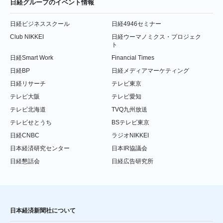
日経グループのイベント情報
日経ビジネススクール
日経4946セミナー
Club NIKKEI
日経ウーマノミクス・プロジェク
ト
日経Smart Work
Financial Times
日経BP
日経メディアマーケティング
日経リサーチ
テレビ東京
テレビ大阪
テレビ愛知
テレビ北海道
TVQ九州放送
テレビせとうち
BSテレビ東京
日経CNBC
ラジオNIKKEI
日本経済研究センター
日本IR協議会
日経懇話会
日経広告研究所
日本経済新聞社について