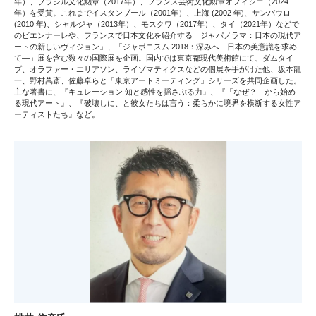
年）、ブラジル文化勲章（2017年）、フランス芸術文化勲章オフィシエ（2024
年）を受賞。これまでイスタンブール（2001年）、上海 (2002 年)、サンパウロ
(2010 年)、シャルジャ（2013年）、モスクワ（2017年）、タイ（2021年）などで
のビエンナーレや、フランスで日本文化を紹介する「ジャパノラマ：日本の現代ア
ートの新しいヴィジョン」、「ジャポニスム 2018：深みへ―日本の美意識を求め
て―」展を含む数々の国際展を企画。国内では東京都現代美術館にて、ダムタイ
プ、オラファー・エリアソン、ライゾマティクスなどの個展を手がけた他、坂本龍
一、野村萬斎、佐藤卓らと「東京アートミーティング」シリーズを共同企画した。
主な著書に、『キュレーション 知と感性を揺さぶる力』、『「なぜ？」から始め
る現代アート』、『破壊しに、と彼女たちは言う：柔らかに境界を横断する女性ア
ーティストたち』など。