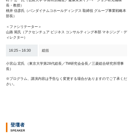
長・教授）
桃井 信彦氏（バンダイナムコホールディングス 取締役 グループ事業戦略本
部長）
＜ファシリテーター＞
山路 篤氏（アクセンチュア ビジネス コンサルティング本部 マネジング・デ
ィレクター）
16:25～16:30
総括
小宮山 宏氏 （東京大学第28代総長／TM研究会会長／三菱総合研究所理事
長）
※プログラム、講演内容は予告なく変更する場合がありますのでご了承くだ
さい。
登壇者
SPEAKER