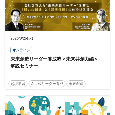
2026/8/25(火)
オンライン
未来創造リーダー養成塾＜未来共創力編＞
解説セミナー
越境学習
次世代リーダー育成
未来創造
リーダーシップ
新規事業
参加無料