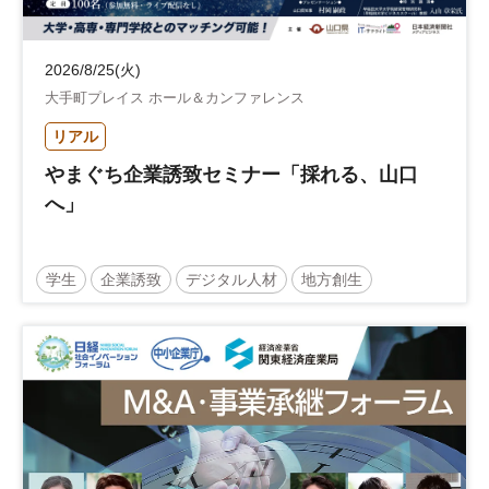
2026/8/25(火)
大手町プレイス ホール＆カンファレンス
リアル
やまぐち企業誘致セミナー「採れる、山口
へ」
学生
企業誘致
デジタル人材
地方創生
企業立地
人材育成
経営者
交流会付き
地域活性化
自治体