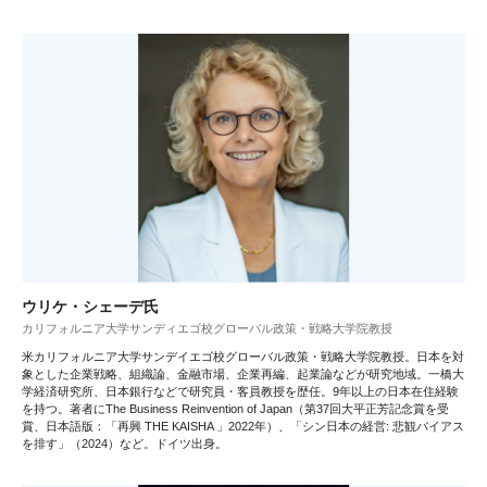
ウリケ・シェーデ氏
カリフォルニア大学サンディエゴ校グローバル政策・戦略大学院教授
米カリフォルニア大学サンデイエゴ校グローバル政策・戦略大学院教授。日本を対
象とした企業戦略、組織論、金融市場、企業再編、起業論などが研究地域。一橋大
学経済研究所、日本銀行などで研究員・客員教授を歴任。9年以上の日本在住経験
を持つ。著者にThe Business Reinvention of Japan（第37回大平正芳記念賞を受
賞、日本語版：「再興 THE KAISHA 」2022年）、「シン日本の経営: 悲観バイアス
を排す」（2024）など。ドイツ出身。