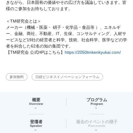
きながら、日本固有の価値やその広げ方を議論していきます。皆
様のご参加をお待ちしております。
＜TM研究会とは＞
メーカー（機械・医薬・ 硝子・化学品・食品等 ）、エネルギ
ー、金融、商社、不動産、IT、生保、コンサルティング、人材サ
ービスなど19社の経営者と科学、技術、社会科学、医学などの学
者を糾合した62名の知の集団です。
【TM研究会 公式HPはこちら】
https://2050tmkenkyukai.com/
参加無料
日経ビジネスイノベーションフォーラム
概要
プログラム
Overview
Program
登壇者
過去のイベントの様子
Speaker
Past events