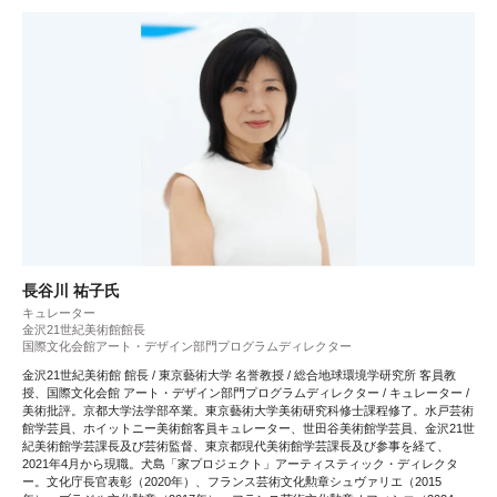
長谷川 祐子氏
キュレーター
金沢21世紀美術館館長
国際文化会館アート・デザイン部門プログラムディレクター
金沢21世紀美術館 館長 / 東京藝術大学 名誉教授 / 総合地球環境学研究所 客員教
授、国際文化会館 アート・デザイン部門プログラムディレクター / キュレーター /
美術批評。京都大学法学部卒業。東京藝術大学美術研究科修士課程修了。水戸芸術
館学芸員、ホイットニー美術館客員キュレーター、世田谷美術館学芸員、金沢21世
紀美術館学芸課長及び芸術監督、東京都現代美術館学芸課長及び参事を経て、
2021年4月から現職。犬島「家プロジェクト」アーティスティック・ディレクタ
ー。文化庁長官表彰（2020年）、フランス芸術文化勲章シュヴァリエ（2015