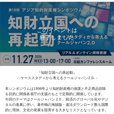
『知財立国への再起動』
- -ケーススタディから考えるクールジャパン2.0- -
本シンポジウムは1998年より知的財産権の保護と不正商品排除
を目的に関係各省庁の支援のもとで定期的に開催しています。
今回のテーマはクールジャパン 2.0 。経済のグローバル化やデジ
タルの進展に伴い、著作物の海賊版・違法ダウンロード数も国際
的に増加、文化の発展を阻害する大きなリスクとなっています。