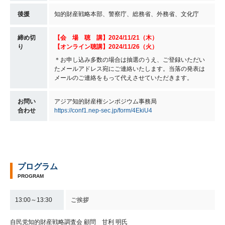
後援
知的財産戦略本部、警察庁、総務省、外務省、文化庁
締め切
【会 場 聴 講】2024/11/21（木）
り
【オンライン聴講】2024/11/26（火）
＊お申し込み多数の場合は抽選のうえ、ご登録いただい
たメールアドレス宛にご連絡いたします。当落の発表は
メールのご連絡をもって代えさせていただきます。
お問い
アジア知的財産権シンポジウム事務局
合わせ
https://conf1.nep-sec.jp/form/4EkiU4
プログラム
PROGRAM
13:00～13:30
ご挨拶
自民党知的財産戦略調査会 顧問 甘利 明氏