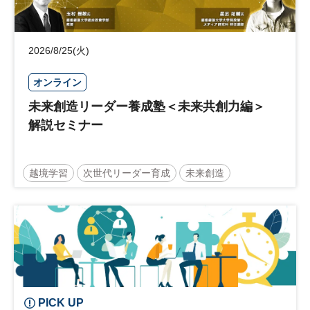
2026/8/25(火)
オンライン
未来創造リーダー養成塾＜未来共創力編＞
解説セミナー
越境学習
次世代リーダー育成
未来創造
リーダーシップ
新規事業
参加無料
PICK UP