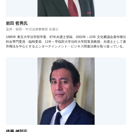
前田 哲男氏
染井・前田・中川法律事務所 弁護士
1985年 東京大学法学部卒業、87年弁護士登録、2002年～22年 文化審議会著作権分
科会専門委員・臨時委員、11年～早稲田大学法科大学院客員教授。弁護士として著
作権法を中心とするエンターテインメント・ビジネス関連法務を取り扱っている。
後藤 健郎氏