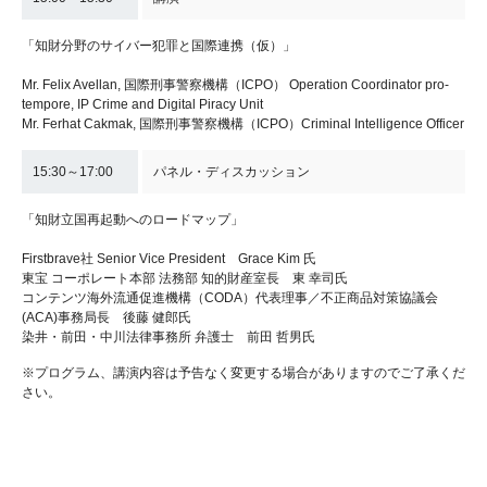
「知財分野のサイバー犯罪と国際連携（仮）」
Mr. Felix Avellan, 国際刑事警察機構（ICPO） Operation Coordinator pro-
tempore, IP Crime and Digital Piracy Unit
Mr. Ferhat Cakmak, 国際刑事警察機構（ICPO）Criminal Intelligence Officer
15:30～17:00
パネル・ディスカッション
「知財立国再起動へのロードマップ」
Firstbrave社 Senior Vice President Grace Kim 氏
東宝 コーポレート本部 法務部 知的財産室長 東 幸司氏
コンテンツ海外流通促進機構（CODA）代表理事／不正商品対策協議会
(ACA)事務局長 後藤 健郎氏
染井・前田・中川法律事務所 弁護士 前田 哲男氏
※プログラム、講演内容は予告なく変更する場合がありますのでご了承くだ
さい。