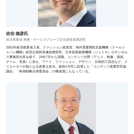
佐伯 徳彦氏
経済産業省 商務・サービスグループ文化創造産業課長
2001年経済産業省入省。ファッション政策室、海外需要開拓支援機構（クールジ
ャパン機構）経営企画部長兼総務部長、日本貿易振興機構（ジェトロ）ロサンゼル
ス事務所次長を経て、24年7月から現職。コンテンツ分野（アニメ、映像、漫画、
ゲーム、音楽）に加え、アート、ファッション、デザイン、伝統的工芸品など、ク
リエーターが核となる産業を担当。政府が9月に設置した「コンテンツ産業官民協
議会」「映画戦略企画委員会」の構成員にもなっている。