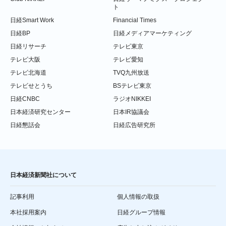
ト
日経Smart Work
Financial Times
日経BP
日経メディアマーケティング
日経リサーチ
テレビ東京
テレビ大阪
テレビ愛知
テレビ北海道
TVQ九州放送
テレビせとうち
BSテレビ東京
日経CNBC
ラジオNIKKEI
日本経済研究センター
日本IR協議会
日経懇話会
日経広告研究所
日本経済新聞社について
記事利用
個人情報の取扱
本社採用案内
日経グループ情報