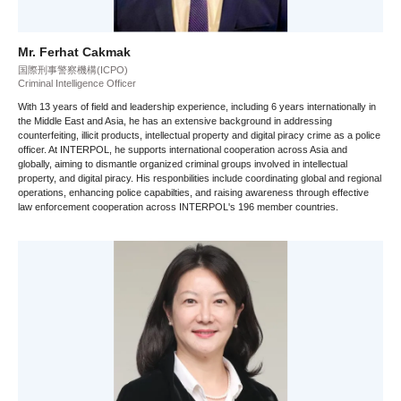
Mr. Ferhat Cakmak
国際刑事警察機構(ICPO)
Criminal Intelligence Officer
With 13 years of field and leadership experience, including 6 years internationally in
the Middle East and Asia, he has an extensive background in addressing
counterfeiting, illicit products, intellectual property and digital piracy crime as a police
officer. At INTERPOL, he supports international cooperation across Asia and
globally, aiming to dismantle organized criminal groups involved in intellectual
property, and digital piracy. His responbilities include coordinating global and regional
operations, enhancing police capabilties, and raising awareness through effective
law enforcement cooperation across INTERPOL's 196 member countries.