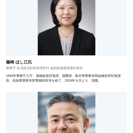
篠崎 ほし江氏
警察庁 生活経済対策管理官付 知的財産権保護対策官
1994年警察庁入庁、薬物銃器対策課、国際課、栃木県警察本部組織犯罪対策課
長、高知県警察本部警務部長等を経て、2024年８月より、現職。