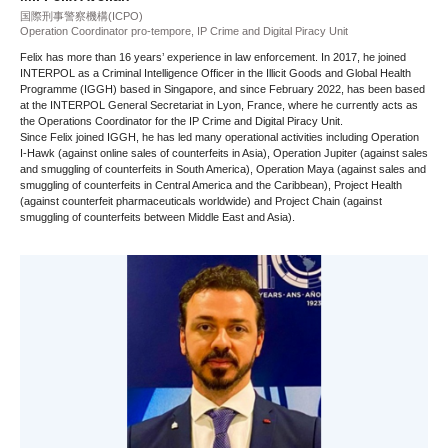
国際刑事警察機構(ICPO)
Operation Coordinator pro-tempore, IP Crime and Digital Piracy Unit
Felix has more than 16 years’ experience in law enforcement. In 2017, he joined
INTERPOL as a Criminal Intelligence Officer in the Illicit Goods and Global Health
Programme (IGGH) based in Singapore, and since February 2022, has been based
at the INTERPOL General Secretariat in Lyon, France, where he currently acts as
the Operations Coordinator for the IP Crime and Digital Piracy Unit.
Since Felix joined IGGH, he has led many operational activities including Operation
I-Hawk (against online sales of counterfeits in Asia), Operation Jupiter (against sales
and smuggling of counterfeits in South America), Operation Maya (against sales and
smuggling of counterfeits in Central America and the Caribbean), Project Health
(against counterfeit pharmaceuticals worldwide) and Project Chain (against
smuggling of counterfeits between Middle East and Asia).