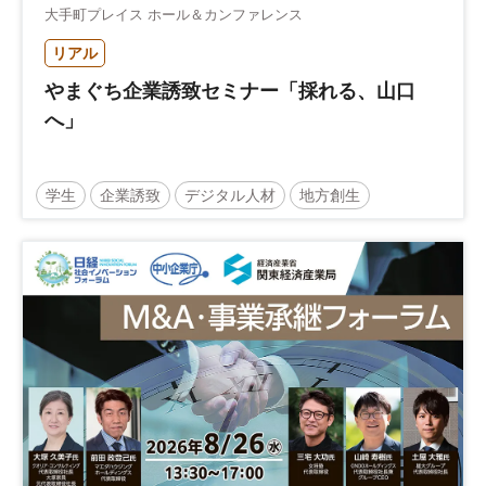
大手町プレイス ホール＆カンファレンス
リアル
やまぐち企業誘致セミナー「採れる、山口
へ」
学生
企業誘致
デジタル人材
地方創生
企業立地
人材育成
経営者
交流会付き
地域活性化
自治体