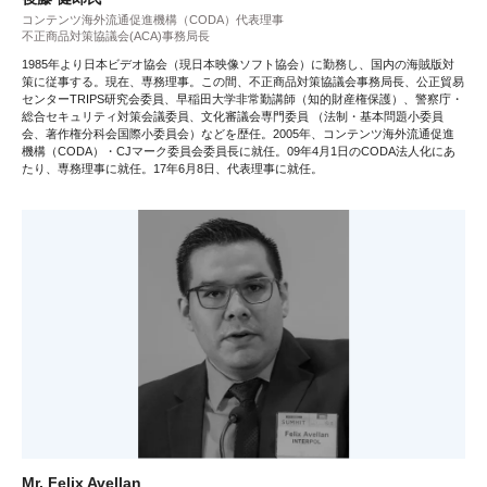
コンテンツ海外流通促進機構（CODA）代表理事
不正商品対策協議会(ACA)事務局長
1985年より日本ビデオ協会（現日本映像ソフト協会）に勤務し、国内の海賊版対
策に従事する。現在、専務理事。この間、不正商品対策協議会事務局長、公正貿易
センターTRIPS研究会委員、早稲田大学非常勤講師（知的財産権保護）、警察庁・
総合セキュリティ対策会議委員、文化審議会専門委員 （法制・基本問題小委員
会、著作権分科会国際小委員会）などを歴任。2005年、コンテンツ海外流通促進
機構（CODA）・CJマーク委員会委員長に就任。09年4月1日のCODA法人化にあ
たり、専務理事に就任。17年6月8日、代表理事に就任。
Mr. Felix Avellan