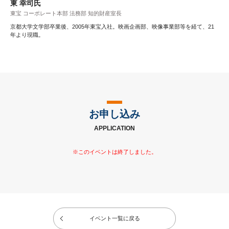
東 幸司氏
東宝 コーポレート本部 法務部 知的財産室長
京都大学文学部卒業後、2005年東宝入社。映画企画部、映像事業部等を経て、21
年より現職。
お申し込み
APPLICATION
イベント一覧に戻る