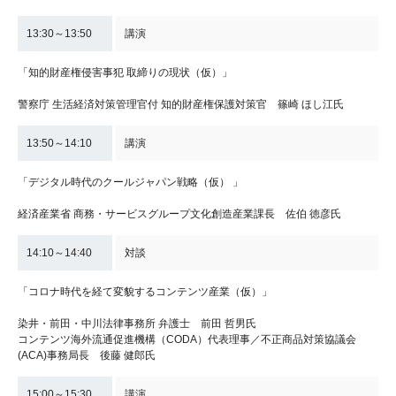
13:30～13:50
講演
「知的財産権侵害事犯 取締りの現状（仮）」
警察庁 生活経済対策管理官付 知的財産権保護対策官 篠崎 ほし江氏
13:50～14:10
講演
「デジタル時代のクールジャパン戦略（仮） 」
経済産業省 商務・サービスグループ文化創造産業課長 佐伯 徳彦氏
14:10～14:40
対談
「コロナ時代を経て変貌するコンテンツ産業（仮）」
染井・前田・中川法律事務所 弁護士 前田 哲男氏
コンテンツ海外流通促進機構（CODA）代表理事／不正商品対策協議会
(ACA)事務局長 後藤 健郎氏
15:00～15:30
講演