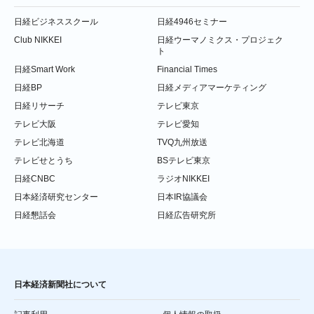
日経ビジネススクール
日経4946セミナー
Club NIKKEI
日経ウーマノミクス・プロジェク
ト
日経Smart Work
Financial Times
日経BP
日経メディアマーケティング
日経リサーチ
テレビ東京
テレビ大阪
テレビ愛知
テレビ北海道
TVQ九州放送
テレビせとうち
BSテレビ東京
日経CNBC
ラジオNIKKEI
日本経済研究センター
日本IR協議会
日経懇話会
日経広告研究所
日本経済新聞社について