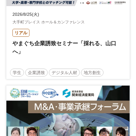
2026/8/25(火)
大手町プレイス ホール＆カンファレンス
リアル
やまぐち企業誘致セミナー「採れる、山口
へ」
学生
企業誘致
デジタル人材
地方創生
企業立地
人材育成
経営者
交流会付き
地域活性化
自治体