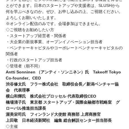
とができます。日本のスタートアップや支援者は、SLUSHから
何を学ぶべきなのか。ぜひ、お申し込みの上、ご視聴ください。
よろしくお願いいたします。
※オンライン配信のみです。会場参加はできません。
◇ご視聴をお勧めしたい方
・スタートアップ経営者・関係者
・大企業の新規事業、オープンイノベーション担当者
・ベンチャーキャピタルやコーポレートベンチャーキャピタルの
関係者
・行政のスタートアップ担当者
◇登壇者（順不同）
Antti Sonninen （アンティ・ソンニネン）氏
Takeoff Tokyo
Co-founder、CEO
渋谷修太氏
フラー株式会社 取締役会長／新潟ベンチャー協
会 代表理事
横山和輝氏
株式会社プロッセル 代表取締役CEO
橋場清子氏 東京都 スタートアップ・国際金融都市戦略室 グ
ローバル推進担当課長
渥美栄司氏 フィンランド大使館 商務部 上席商務官
上田敬 日本経済新聞社 編集 総合解説センター担当部長
◇主催