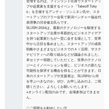
登壇するのは、フィンランド出身でスタートアッ
プや起業家を支援するイベント「Takeoff Toky
o」を主催するアンティ・ソンニネン氏や、スタ
ートアップのフラー会長で新潟ベンチャー協会代
表理事の渋谷修太氏らです。
SLUSH 2024は、最新のテクノロジーを駆使する
スタートアップ企業や革新的なビジネスアイデア
を持つ起業家たちが一堂に会する場として、世界
中から注目を集めました。スタートアップの成長
戦略やさまざまなビジネスでのＡＩ活用、サステ
ナビリティへの取り組みなどが議論されました。
本セミナー視聴していただくと、世界のテクノロ
ジーとイノベーションを感じ、ビジネスの新たな
可能性を探求する機会を得ることができます。日
本のスタートアップや支援者は、SLUSHから何
を学ぶべきなのか。ぜひ、お申し込みの上、ご視
聴ください。よろしくお願いいたします。
※オンライン配信のみです。会場参加はできませ
ん。
◇ご視聴をお勧めしたい方