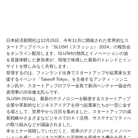
日本経済新聞社は12月25日、今年11月に開催された世界的なス
タートアップイベント「SLUSH（スラッシュ） 2024」の報告会
をオンライン配信します。SLUSHの熱気とイノベーションの波
を直接体験した参加者が、現地で体感した最新のトレンドとイン
サイトを惜しみなく共有します。
登壇するのは、フィンランド出身でスタートアップや起業家を支
援するイベント「Takeoff Tokyo」を主催するアンティ・ソンニ
ネン氏や、スタートアップのフラー会長で新潟ベンチャー協会代
表理事の渋谷修太氏らです。
SLUSH 2024は、最新のテクノロジーを駆使するスタートアップ
企業や革新的なビジネスアイデアを持つ起業家たちが一堂に会す
る場として、世界中から注目を集めました。スタートアップの成
長戦略やさまざまなビジネスでのＡＩ活用、サステナビリティへ
の取り組みなどが議論されました。
本セミナー視聴していただくと、世界のテクノロジーとイノベー
ションを感じ、ビジネスの新たな可能性を探求する機会を得るこ