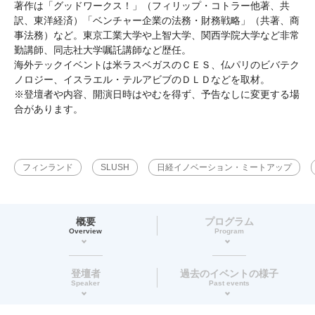
著作は「グッドワークス！」（フィリップ・コトラー他著、共
訳、東洋経済）「ベンチャー企業の法務・財務戦略」（共著、商
事法務）など。東京工業大学や上智大学、関西学院大学など非常
勤講師、同志社大学嘱託講師など歴任。
海外テックイベントは米ラスベガスのＣＥＳ、仏パリのビバテク
ノロジー、イスラエル・テルアビブのＤＬＤなどを取材。
※登壇者や内容、開演日時はやむを得ず、予告なしに変更する場
合があります。
フィンランド
SLUSH
日経イノベーション・ミートアップ
概要
プログラム
Overview
Program
登壇者
過去のイベントの様子
Speaker
Past events