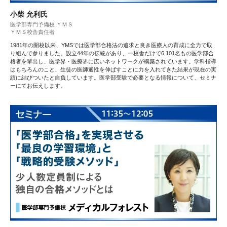
小柴 允利氏
医学部専門予備校 ＹＭＳ
ＹＭＳ校舎責任者
1981年の開校以来、YMSでは医学部合格法の追求と良き医療人の育成に全力で取
り組んで参りました。設立44年の伝統があり、一校舎だけで6,101名もの医学部合
格者を輩出し、医学界・医療界に広いネットワークが構築されています。学科指導
はもちろんのこと、生徒の医師適性を伸ばすことに力を入れてきた結果が現在の実
績に結びついたと自負しています。医学部受験で必要となる情報について、セミナ
ーにてお伝えします。