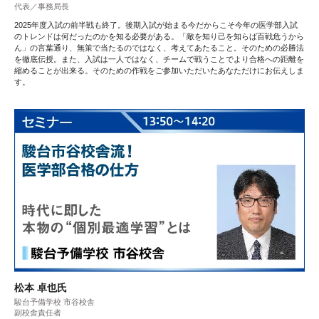
代表／事務局長
2025年度入試の前半戦も終了。後期入試が始まる今だからこそ今年の医学部入試
のトレンドは何だったのかを知る必要がある。「敵を知り己を知らば百戦危うから
ん」の言葉通り、無策で当たるのではなく、考えてあたること。そのための必勝法
を徹底伝授。また、入試は一人ではなく、チームで戦うことでより合格への距離を
縮めることが出来る。そのための作戦をご参加いただいたあなただけにお伝えしま
す。
松本 卓也氏
駿台予備学校 市谷校舎
副校舎責任者