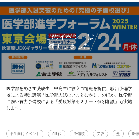
医学部をめざす受験生・中高生に役立つ情報を提供。駿台予備学
校による特別講演「医学部入試のいまとむかし」のほか、医学部
に強い有力予備校による「受験対策セミナー・個別相談」も実施
します。
学生向けイベント
Z世代
予備校
受験
塾
医