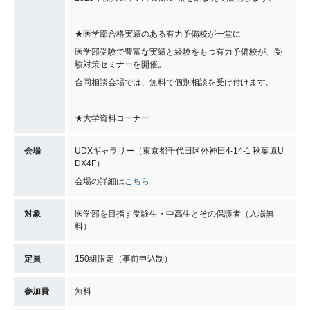
★医学部合格実績のある有力予備校が一堂に
医学部受験で豊富な実績と経験をもつ有力予備校が、受
験対策セミナーを開催。
合同相談会場では、無料で個別相談を受け付けます。
★大学資料コーナー
会場
UDXギャラリー（東京都千代田区外神田4-14-1 秋葉原U
DX4F）
会場の詳細は
こちら
対象
医学部を目指す受験生・中高生とその保護者（入場無
料）
定員
150組限定（事前申込制）
参加費
無料