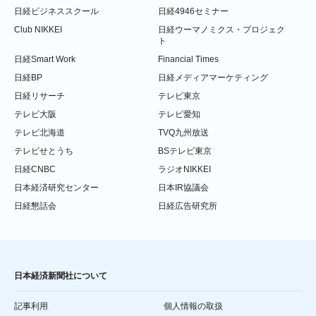
日経ビジネススクール
日経4946セミナー
Club NIKKEI
日経ウーマノミクス・プロジェク
ト
日経Smart Work
Financial Times
日経BP
日経メディアマーケティング
日経リサーチ
テレビ東京
テレビ大阪
テレビ愛知
テレビ北海道
TVQ九州放送
テレビせとうち
BSテレビ東京
日経CNBC
ラジオNIKKEI
日本経済研究センター
日本IR協議会
日経懇話会
日経広告研究所
日本経済新聞社について
記事利用
個人情報の取扱