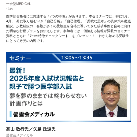
一会塾MEDICAL
代表
医学部合格者には共通する「7つの特徴」があります。本セミナーでは、特に3月、
4月、5月に取り組むべき「自己分析」「自己管理」「柔軟な思考」の具体策を徹底
解説。少数精鋭の一会塾が多くの受験生を合格に導いてきた成功事例と合格に向け
た明確な行動プランをお伝えします。参加者には、価値ある情報が満載のセミナー
資料とともに「7つの特徴チェックシート」をプレゼント！これから始める受験生
にとって必見の内容です。
高山 敬行氏／矢島 政道氏
螢雪会メディカル