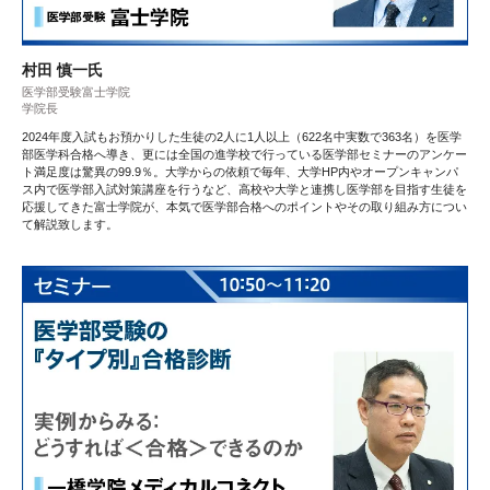
村田 慎一氏
医学部受験富士学院
学院長
2024年度入試もお預かりした生徒の2人に1人以上（622名中実数で363名）を医学
部医学科合格へ導き、更には全国の進学校で行っている医学部セミナーのアンケー
ト満足度は驚異の99.9％。大学からの依頼で毎年、大学HP内やオープンキャンパ
ス内で医学部入試対策講座を行うなど、高校や大学と連携し医学部を目指す生徒を
応援してきた富士学院が、本気で医学部合格へのポイントやその取り組み方につい
て解説致します。