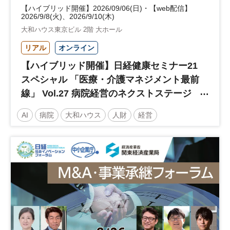
【ハイブリッド開催】2026/09/06(日)・【web配信】
2026/9/8(火)、2026/9/10(木)
大和ハウス東京ビル 2階 大ホール
リアル
オンライン
【ハイブリッド開催】日経健康セミナー21
スペシャル 「医療・介護マネジメント最前
線」 Vol.27 病院経営のネクストステージ
～診療報酬改定のその先 AI・DX・人財戦
AI
病院
大和ハウス
人財
経営
略で描く持続可能な未来へ～
医療・介護マネジメント
医療
人材
人材戦略
日経健康セミナー
病院経営
DX
診療報酬
参加無料
土日祝開催