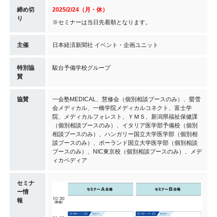
締め切
2025
/2/24
（月・休）
り
※セミナーは当日先着順となります。
主催
日本経済新聞社 イベント・企画ユニット
特別協
駿台予備学校グループ
賛
協賛
一会塾MEDICAL、慧修会（個別相談ブースのみ）、螢雪
会メディカル、一橋学院メディカルコネクト、富士学
院、メディカルフォレスト、ＹＭＳ、新潟県福祉保健課
（個別相談ブースのみ）、イタリア医学部予備校（個別
相談ブースのみ）、ハンガリー国立大学医学部（個別相
談ブースのみ）、ポーランド国立大学医学部（個別相談
ブースのみ）、NIC東京校（個別相談ブースのみ）、メデ
ィカペディア
セミナ
ー情
報