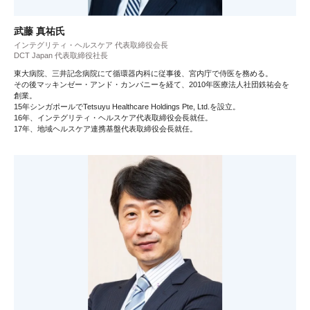
武藤 真祐氏
インテグリティ・ヘルスケア 代表取締役会長
DCT Japan 代表取締役社長
東大病院、三井記念病院にて循環器内科に従事後、宮内庁で侍医を務める。
その後マッキンゼー・アンド・カンパニーを経て、2010年医療法人社団鉄祐会を
創業。
15年シンガポールでTetsuyu Healthcare Holdings Pte, Ltd.を設立。
16年、インテグリティ・ヘルスケア代表取締役会長就任。
17年、地域ヘルスケア連携基盤代表取締役会長就任。