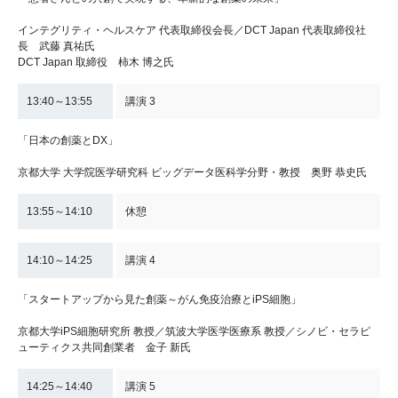
インテグリティ・ヘルスケア 代表取締役会長／DCT Japan 代表取締役社
長 武藤 真祐氏
DCT Japan 取締役 柿木 博之氏
13:40～13:55
講演 3
「日本の創薬とDX」
京都大学 大学院医学研究科 ビッグデータ医科学分野・教授 奥野 恭史氏
13:55～14:10
休憩
14:10～14:25
講演 4
「スタートアップから見た創薬～がん免疫治療とiPS細胞」
京都大学iPS細胞研究所 教授／筑波大学医学医療系 教授／シノビ・セラピ
ューティクス共同創業者 金子 新氏
14:25～14:40
講演 5