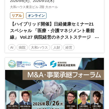
2026/9/8(火)、2026/9/10(木)
大和ハウス東京ビル 2階 大ホール
リアル
オンライン
【ハイブリッド開催】日経健康セミナー21
スペシャル 「医療・介護マネジメント最前
線」 Vol.27 病院経営のネクストステージ
～診療報酬改定のその先 AI・DX・人財戦
AI
病院
大和ハウス
人財
経営
略で描く持続可能な未来へ～
医療・介護マネジメント
医療
人材
人材戦略
日経健康セミナー
病院経営
DX
診療報酬
参加無料
土日祝開催