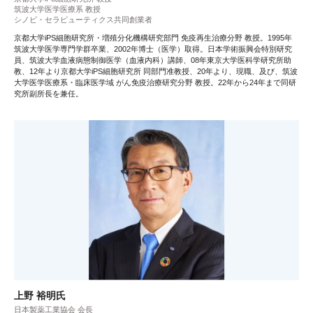
筑波大学医学医療系 教授
シノビ・セラピューティクス共同創業者
京都大学iPS細胞研究所・増殖分化機構研究部門 免疫再生治療分野 教授。1995年
筑波大学医学専門学群卒業、2002年博士（医学）取得。日本学術振興会特別研究
員、筑波大学血液病態制御医学（血液内科）講師、08年東京大学医科学研究所助
教、12年より京都大学iPS細胞研究所 同部門准教授、20年より、現職、及び、筑波
大学医学医療系・臨床医学域 がん免疫治療研究分野 教授。22年から24年まで同研
究所副所長を兼任。
上野 裕明氏
日本製薬工業協会 会長