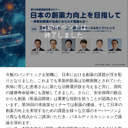
今般のパンデミックを契機に、日本における創薬の課題が浮き彫
りとなりました。これまでも革新的新薬は治療困難とされていた
疾病に苦しむ患者さんに新たな治療選択肢を与えると共に、国民
の健康寿命延伸にも貢献してきました。さらに、安全保障の観点
からも創薬（医薬品開発）は重要な役割を担うことが認識されて
います。第36回の本政策セミナーでは創薬の価値、そして日本の
創薬力向上を実現するための課題を様々な立場のキーパーソンよ
り異なる視点からご講演いただき、パネルディスカッションで議
論を深めます。