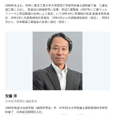
1958年生まれ。83年に東京工業大学大学院理工学研究科修士課程修了後、三菱化
成工業に入社し、医薬品の創薬研究に従事。田辺三菱製薬（2007年に三菱ウェル
ファーマと田辺製薬の合併により発足）にて18年4月に常務執行役員 創薬本部長就
任、20年4月に代表取締役社長就任、23年4月から代表取締役就任（現任）。同年5
月から、日本製薬工業協会の会長に就任（現任）。
安藤 淳
日本経済新聞社 編集委員
1985年筑波大自然学類（物理学専攻）卒、87年同大大学院修士課程環境科学研究
科修了、日本経済新聞社入社。