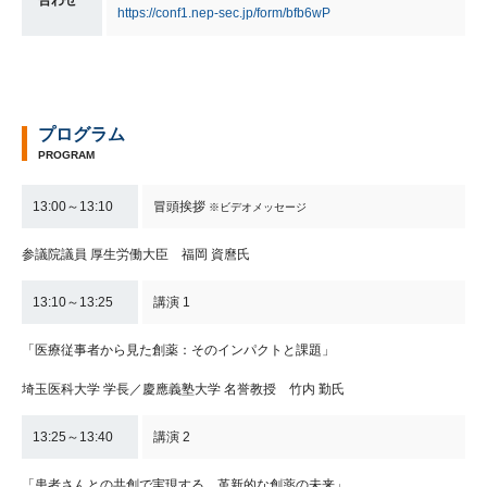
https://conf1.nep-sec.jp/form/bfb6wP
プログラム
PROGRAM
13:00～13:10
冒頭挨拶
※ビデオメッセージ
参議院議員 厚生労働大臣 福岡 資麿氏
13:10～13:25
講演 1
「医療従事者から見た創薬：そのインパクトと課題」
埼玉医科大学 学長／慶應義塾大学 名誉教授 竹内 勤氏
13:25～13:40
講演 2
「患者さんとの共創で実現する、革新的な創薬の未来」