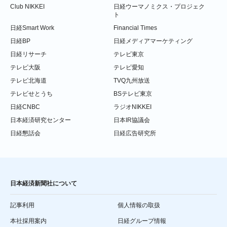
Club NIKKEI
日経ウーマノミクス・プロジェク
ト
日経Smart Work
Financial Times
日経BP
日経メディアマーケティング
日経リサーチ
テレビ東京
テレビ大阪
テレビ愛知
テレビ北海道
TVQ九州放送
テレビせとうち
BSテレビ東京
日経CNBC
ラジオNIKKEI
日本経済研究センター
日本IR協議会
日経懇話会
日経広告研究所
日本経済新聞社について
記事利用
個人情報の取扱
本社採用案内
日経グループ情報