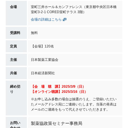
会場
室町三井ホール＆カンファレンス（東京都中央区日本橋
室町3-2-1 CORED室町テラス 3階）
会場の詳細はこちら
受講料
無料
定員
【会場】120名
主催
日本製薬工業協会
共催
日本経済新聞社
締め切
【会 場 聴 講】
2025/3/9
（日）
り
【オンライン聴講】2025/3/16（日）
※お申し込み多数の場合は抽選のうえ、ご登録いただい
たメールアドレス宛にご連絡いたします。当落の発表は
メールのご連絡をもって代えさせていただきます。
お問い
製薬協政策セミナー事務局
合わせ