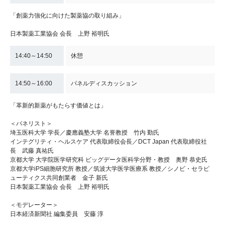
「創薬力強化に向けた製薬協の取り組み」
日本製薬工業協会 会長 上野 裕明氏
14:40～14:50
休憩
14:50～16:00
パネルディスカッション
「革新的新薬がもたらす価値とは」
＜パネリスト＞
埼玉医科大学 学長／慶應義塾大学 名誉教授 竹内 勤氏
インテグリティ・ヘルスケア 代表取締役会長／DCT Japan 代表取締役社
長 武藤 真祐氏
京都大学 大学院医学研究科 ビッグデータ医科学分野・教授 奥野 恭史氏
京都大学iPS細胞研究所 教授／筑波大学医学医療系 教授／シノビ・セラピ
ューティクス共同創業者 金子 新氏
日本製薬工業協会 会長 上野 裕明氏
＜モデレーター＞
日本経済新聞社 編集委員 安藤 淳