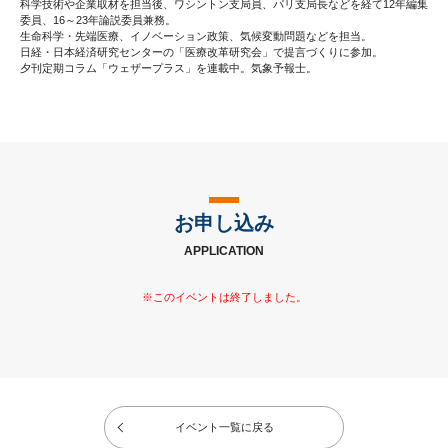
科学技術や企業取材を担当後、ワシントン支局員、パリ支局長などを経て12年編集
委員、16～23年論説委員兼務。
生命科学・先端医療、イノベーション政策、気候変動問題などを担当。
日経・日本経済研究センターの「医療改革研究会」で提言づくりに参加。
夕刊定期コラム「ウェザープラス」を連載中。気象予報士。
お申し込み
APPLICATION
イベント一覧に戻る