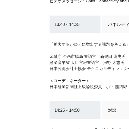
ビデオメッセージ：Chief Connectivity and I
13:40～14:25
パネルデ
「拡大するがゆえに増出する課題を考える
金融庁 企画市場局 審議官 新発田 龍史氏
経済産業省 大臣官房審議官 河野 太志氏
日本公認会計士協会 テクニカルディレクタ
＜コーディネーター＞
日本経済新聞社上級論説委員 小平 龍四郎
14:25～14:50
対談