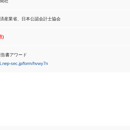
聞社
済産業省、日本公認会計士協会
月)
報告書アワード
f1.nep-sec.jp/form/hvwy7n