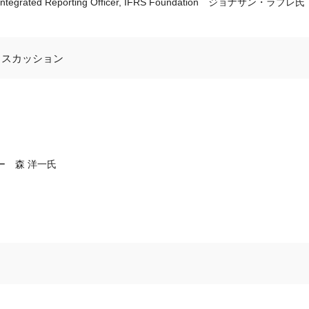
ntegrated Reporting Officer, IFRS Foundation ジョナサン・ラブレ氏
ィスカッション
」
ー 森 洋一氏