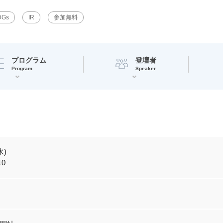
DGs
IR
参加無料
プログラム
登壇者
Program
Speaker
水)
10