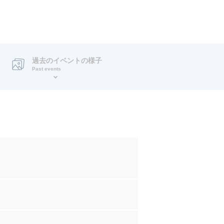
過去のイベントの様子
Past events