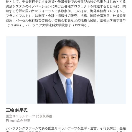
長として、中央銀行デジタル通貨や決済分野での分散型台帳の活用をはじめとする
決済システムのイノベーションに向けた各種プロジェクトを推進するとともに、関
連する分野の国内外のフォーラムに多数参加。このほか、海外事務所（ロンドン、
フランクフルト）、法制度・会計・情報技術研究、法務、国際会議運営、外貨資産
運用、バーゼル銀行監督委員会小委員会委員などの職務も経験。京都大学法学部卒
（1994年）、バージニア大学法科大学院修了（1999年）。
三輪 純平氏
国立リベラルアーツ 代表取締役
Fintech協会 理事
シンクタンクファームである国立リベラルアーツを主宰・運営。それ以前は、金融