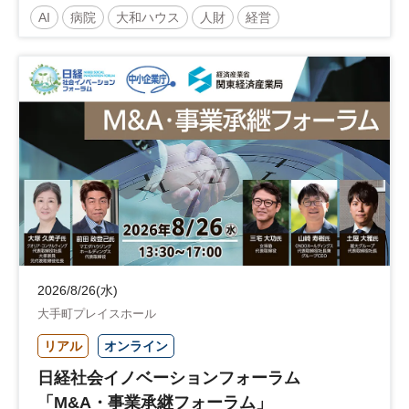
～診療報酬改定のその先 AI・DX・人財戦
AI
病院
大和ハウス
人財
経営
略で描く持続可能な未来へ～
医療・介護マネジメント
医療
人材
人材戦略
日経健康セミナー
病院経営
DX
診療報酬
参加無料
土日祝開催
2026/8/26(水)
大手町プレイスホール
リアル
オンライン
日経社会イノベーションフォーラム
「M&A・事業承継フォーラム」