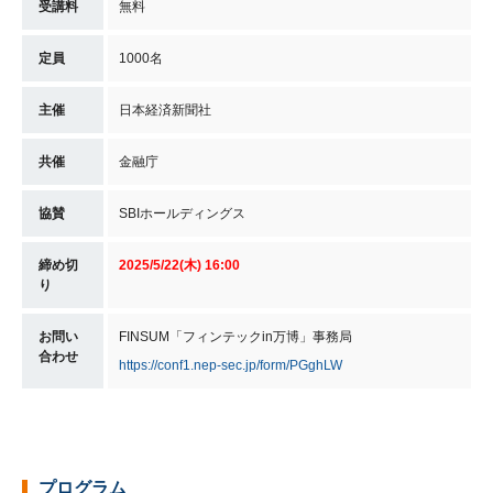
受講料
無料
定員
1000名
主催
日本経済新聞社
共催
金融庁
協賛
SBIホールディングス
締め切
2025/5/22(木) 16:00
り
お問い
FINSUM「フィンテックin万博」事務局
合わせ
https://conf1.nep-sec.jp/form/PGghLW
プログラム