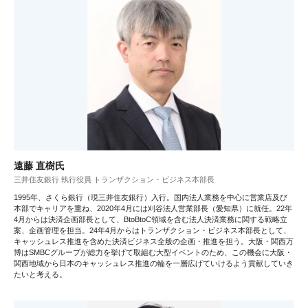
遠藤 直樹氏
三井住友銀行 執行役員 トランザクション・ビジネス本部長
1995年、さくら銀行（現三井住友銀行）入行。国内法人業務を中心に営業店及び
本部でキャリアを重ね、2020年4月には刈谷法人営業部長（愛知県）に就任。22年
4月からは決済企画部長として、BtoBtoC領域を含む法人決済業務に関する戦略立
案、企画管理を担当。24年4月からはトランザクション・ビジネス本部長として、
キャッシュレス推進を含めた決済ビジネス全般の企画・推進を担う。大阪・関西万
博はSMBCグループが総力を挙げて取組む大型イベントのため、この機会に大阪・
関西地域から日本のキャッシュレス推進の輪を一層広げていけるよう貢献していき
たいと考える。