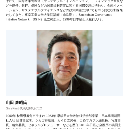
庁にて、国際政策管理官（サステナブル・イノベーション）、フィンテック室長な
どを歴任。銀行、保険などの国際規制策定に関する国際交渉に携わり、金融イノベ
ーション、サステナブルファイナンスなどの政策問題においても中心的な役割を果
たしてきた。東京工業大学大学院講師（非常勤）。Blockchain Governance
Initiative Network（BGIN）設立発起人。1999年日本輸出入銀行入行。
山田 康昭氏
GiveFirst 代表取締役CEO
1960年 秋田県鹿角市生まれ 1983年 早稲田大学政治経済学部卒業 日本経済新聞
社入社 証券部記者、シカゴ特派員、カイロ支局長、日経マガジン編集長、写真部
長、編集委員、ゼネラルプロデューサーなどを歴任 2016年日経と金融庁の共同主