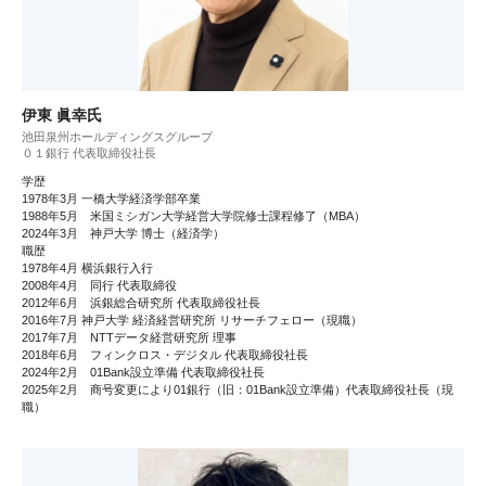
伊東 眞幸氏
池田泉州ホールディングスグループ
０１銀行 代表取締役社長
学歴
1978年3月 一橋大学経済学部卒業
1988年5月 米国ミシガン大学経営大学院修士課程修了（MBA）
2024年3月 神戸大学 博士（経済学）
職歴
1978年4月 横浜銀行入行
2008年4月 同行 代表取締役
2012年6月 浜銀総合研究所 代表取締役社長
2016年7月 神戸大学 経済経営研究所 リサーチフェロー（現職）
2017年7月 NTTデータ経営研究所 理事
2018年6月 フィンクロス・デジタル 代表取締役社長
2024年2月 01Bank設立準備 代表取締役社長
2025年2月 商号変更により01銀行（旧：01Bank設立準備）代表取締役社長（現
職）