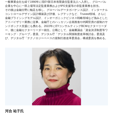
一般事業会社を経て1990年に現EY新日本有限責任監査法人へ入所し、グローバル
企業を中心に一部上場等法定監査業務およびIPO支援等の非監査業務を担当。
その後は金融分野に軸足を移し、グローバルデータガバナンス設計、インターナル
コントロールデザイン設計構築及び評価、レグテックなど、Trusted領域、さらに
金融プライシングモデル設計、インオーガニックビジネス戦略領域など強みとした
アドバイザリー業務に従事。金融庁とのハッカソン企画推進や内閣官房の規制のサ
ンドボックス支援にも携わる。2022年にEYコンサルティングBCMセクターリーダ
ー、後に金融セクターリーダー就任。公職として、金融審議会「資金決済制度等ワ
ーキング・グループ」委員、デジタル庁「デジタル関係制度改革検討会」委員及
び、デジタル庁「テクノロジーベースの規制行政改革委員会」構成委員を務める。
河合 祐子氏