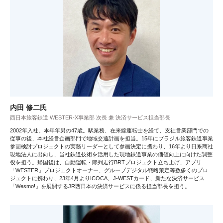
内田 修二氏
西日本旅客鉄道 WESTER-X事業部 次長 兼 決済サービス担当部長
2002年入社。本年年男の47歳。​駅業務、在来線運転士を経て、支社営業部門での
従事の後、本社経営企画部門で地域交通計画を担当。​15年にブラジル旅客鉄道事業
参画検討プロジェクトの実務リーダーとして参画決定に携わり、16年より日系商社
現地法人に出向し、当社鉄道技術を活用した現地鉄道事業の価値向上に向けた調整
役を担う。​帰国後は、自動運転・隊列走行BRTプロジェクト立ち上げ、アプリ
「WESTER」プロジェクトオーナー、グループデジタル戦略策定等数多くのプロ
ジェクトに携わり、23年4月よりICOCA、J-WESTカード、新たな決済サービス
「Wesmo!」を展開するJR西日本の決済サービスに係る担当部長を担う。