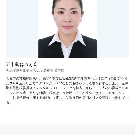
五十嵐 ほづえ氏
金融庁総合政策局 リスク分析課 参事官
官民での業務経験あり、民間企業ではWeb3の新規事業立ち上げに伴う規制対応お
よびAIを活用したモニタリング、BPRなどにも携わった経験を有する。また、証券
取引等監視委員会でデジタルフォレンジックを担当。さらに、IT人材の育成カリキ
ュラムの作成・実行を経験。現在は、金融庁にて、AI推進、サイバーセキュリテ
ィ、対量子暗号に関する業務に従事し、先端技術の活用とリスク管理に貢献してい
る。