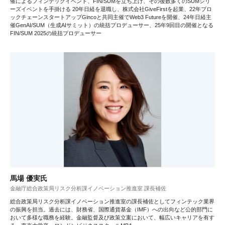
催によるフィンテックイベント、FIN/SUMを立ち上げ、その後数多くのSUMシリ
ーズイベントを手掛ける 20年日経を退職し、株式会社GiveFirstを起業、22年ブロ
ックチェーンスタートアップGincoと共同主催でWeb3 Futureを開催、24年日経主
催GenAI/SUM（生成AIサミット）の統括プロデューサー、25年9回目の開催となる
FIN/SUM 2025の統括プロデューサー
馬場 優実氏
金融庁総合政策局リスク分析課イノベーション推進室 課長補佐
総合政策局リスク分析課イノベーション推進室の課長補佐としてフィンテック業界
の振興を担当。過去には、財務省、国際通貨基金（IMF）への出向など公的部門に
おいて多様な職務を経験。金融監督及び政策立案において、幅広いキャリアを有す