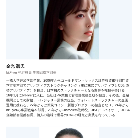
金光 碧氏
bitFlyer 執行役員 事業戦略本部長
一橋大学経済学部卒業。2006年からゴールドマン・サックス証券投資銀行部門資
本市場本部でデリバティブストラクチャリング（主に株式デリバティブとCBと為
替デリバティブ）を担当。日本初のストラクチャーとなる案件を複数手掛ける
16年1月にbitFlyerに入社。当初はPR業務と管理部業務全般を担当。その後、金融
機関としての財務、トレジャリー業務の担当。ウォレットストラクチャーの企画、
運用に携わる。22年からは新規コイン、新規プロダクトの担当となり、24年から
bitFlyerの事業戦略本部長。25年からCustodiem取締役。JBAアドバイザー、JCBA
金融部会副部会長。個人の趣味で世界のDAOの研究と実践を行っている