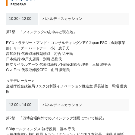
PROGRAM
10:30～12:00
パネルディスカッション
第1部 「フィンテックのあゆみと現在地」
EYストラテジー・アンド・コンサルティング／EY Japan FSO（金融事業
部）リーダー パートナー 小川 恵子氏
高知銀行 代表取締役副頭取 河合 祐子氏
日本銀行 神戸支店長 別所 昌樹氏
国立リベラルアーツ 代表取締役／Fintech協会 理事 三輪 純平氏
GiveFirst 代表取締役CEO 山田 康昭氏
＜モデレーター＞
金融庁総合政策局リスク分析課イノベーション推進室 課長補佐 馬場 優実
氏
13:00～14:00
パネルディスカッション
第2部 「万博会場内外でのフィンテック活用について解説」
SBIホールディングス 執行役員 藤本 守氏
三井住友銀行 執行役員 トランザクション・ビジネス本部長 遠藤 直樹氏