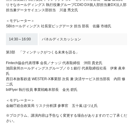
りそなホールディングス 執行役兼グループCDIO DX個人部担当兼DX法人部
担当兼データサイエンス部担当 川邉 秀文氏
＜モデレーター＞
SBIホールディングス 社長室ビッグデータ 担当 部長 佐藤 市雄氏
14:30～16:00
パネルディスカッション
第3部 「フィンテックがつくる未来を語る」
Fintech協会代表理事 会長／ナッジ 代表取締役 沖田 貴史氏
池田泉州ホールディングスグループ／０１銀行 代表取締役社長 伊東 眞幸
氏
西日本旅客鉄道 WESTER-X事業部 次長 兼 決済サービス担当部長 内田 修
二氏
bitFlyer 執行役員 事業戦略本部長 金光 碧氏
＜モデレーター＞
金融庁総合政策局 リスク分析課 参事官 五十嵐 ほづえ氏
※プログラム、講演内容は予告なく変更する場合がありますのでご了承くだ
さい。