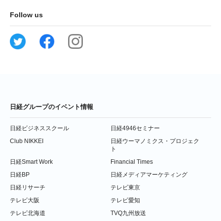
Follow us
日経グループのイベント情報
日経ビジネススクール
日経4946セミナー
Club NIKKEI
日経ウーマノミクス・プロジェク
ト
日経Smart Work
Financial Times
日経BP
日経メディアマーケティング
日経リサーチ
テレビ東京
テレビ大阪
テレビ愛知
テレビ北海道
TVQ九州放送