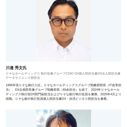
川邉 秀文氏
りそなホールディングス 執行役兼グループCDIO DX個人部担当兼DX法人部担当兼
データサイエンス部担当
1996年現りそな銀行入社。りそなホールディングスグループ戦略部部長（IT改革担
当）、DX企画部長兼グループ戦略部長（特命担当）を経て、2024年りそなホール
ディングス執行役DX部門副担当およびりそな銀行執行役員を兼務。2025年4月より
現職。りそな銀行執行役員個人部担当兼DX・決済ビジネス部担当を兼務。