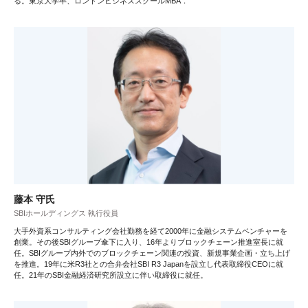
る。東京大学卒、ロンドンビジネススクールMBA．
藤本 守氏
SBIホールディングス 執行役員
大手外資系コンサルティング会社勤務を経て2000年に金融システムベンチャーを
創業。その後SBIグループ傘下に入り、16年よりブロックチェーン推進室長に就
任。SBIグループ内外でのブロックチェーン関連の投資、新規事業企画・立ち上げ
を推進。19年に米R3社との合弁会社SBI R3 Japanを設立し代表取締役CEOに就
任。21年のSBI金融経済研究所設立に伴い取締役に就任。