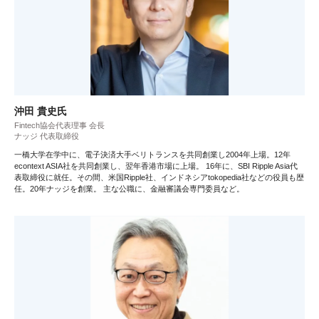
沖田 貴史氏
Fintech協会代表理事 会長
ナッジ 代表取締役
一橋大学在学中に、電子決済大手ベリトランスを共同創業し2004年上場。12年
econtext ASIA社を共同創業し、翌年香港市場に上場。 16年に、SBI Ripple Asia代
表取締役に就任。その間、米国Ripple社、インドネシアtokopedia社などの役員も歴
任。20年ナッジを創業。 主な公職に、金融審議会専門委員など。