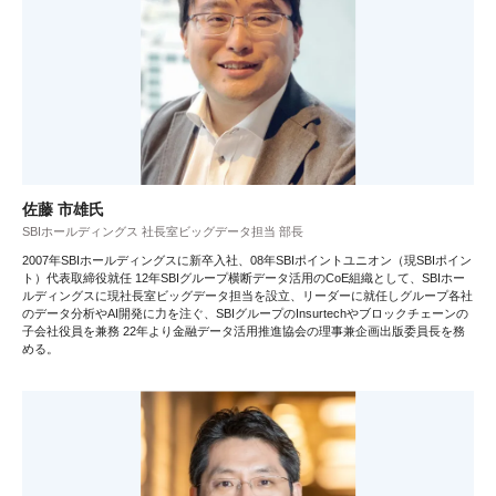
佐藤 市雄氏
SBIホールディングス 社長室ビッグデータ担当 部長
2007年SBIホールディングスに新卒入社、08年SBIポイントユニオン（現SBIポイン
ト）代表取締役就任 12年SBIグループ横断データ活用のCoE組織として、SBIホー
ルディングスに現社長室ビッグデータ担当を設立、リーダーに就任しグループ各社
のデータ分析やAI開発に力を注ぐ、SBIグループのInsurtechやブロックチェーンの
子会社役員を兼務 22年より金融データ活用推進協会の理事兼企画出版委員長を務
める。