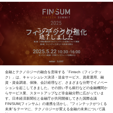
金融とテクノロジーの融合を意味する「Fintech（フィンテッ
ク）」は、キャッシュレス決済・送金サービス、資産運用、融
資・資金調達、保険、会計経理など、さまざまな分野でイノベー
ションを起こしてきました。その担い手も銀行などの金融機関か
らサービス業、スタートアップなど非金融分野に広がっていま
す。日本経済新聞社と金融庁が共同開催してきた国際会議
FIN/SUM(フィンサム）の連携を活かし、"フィンテックがつくる
未来”をテーマに、テクノロジーが変える金融の未来について議