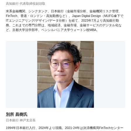
高知銀行 代表取締役副頭取
米系金融機関、シンクタンク、日本銀行（金融市場分析、金融機関リスク管理、
FinTech、香港・ロンドン・高知勤務など）、Japan Digital Design（MUFG傘下で
ITエンジニアリング/デザイン/データ分析）を経て、2023年7月より高知銀行勤
務。これまでの専門分野は、地域経済、金融市場、金融サービスのデジタル化な
ど。京都大学法学部卒、ペンシルバニア大学ウォートン校MBA。
別所 昌樹氏
日本銀行 神戸支店長
1994年日本銀行入行、2024年より現職。2021-24年は決済機構局FinTechセンター