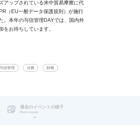
ズアップされている米中貿易摩擦に代
PR（EU一般データ保護規則）が施行
た。本年の与信管理DAYでは、国内外
加をお待ちしています。
与信管理
法務
財務
過去のイベントの様子
Past events