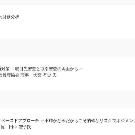
の財務分析
対策 ～取引先審査と取引審査の両面から～
管理協会 理事 大宮 有史 氏
クベースドアプローチ ～不確かな今だからこそ的確なリスクマネジメン
部長 田中 智子氏