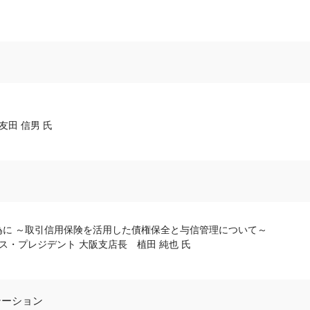
友田 信男 氏
に ～取引信用保険を活用した債権保全と与信管理について～
ス・プレジデント 大阪支店長 植田 純也 氏
テーション