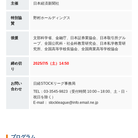
主催
日本経済新聞社
特別協
野村ホールディングス
賛
後援
文部科学省、金融庁、日本証券業協会、日本取引所グル
ープ、全国公民科・社会科教育研究会、日本私学教育研
究所、全国高等学校長協会、全国商業高等学校協会
締め切
2025/7/5（土）
14:50
り
お問い
日経STOCKリーグ事務局
合わせ
TEL：03-3545-9823（受付時間 10:00～18:00、土・日・
祝日を除く）
E-mail： stockleague@info.email.ne.jp
プログラム