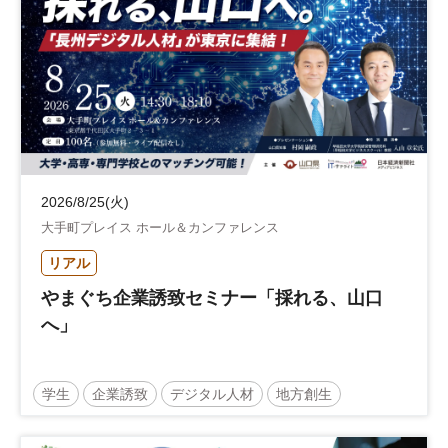
2026/8/25(火)
大手町プレイス ホール＆カンファレンス
リアル
やまぐち企業誘致セミナー「採れる、山口
へ」
学生
企業誘致
デジタル人材
地方創生
企業立地
人材育成
経営者
交流会付き