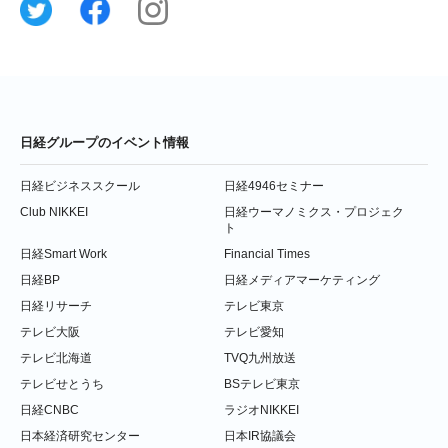
日経グループのイベント情報
日経ビジネススクール
日経4946セミナー
Club NIKKEI
日経ウーマノミクス・プロジェク
ト
日経Smart Work
Financial Times
日経BP
日経メディアマーケティング
日経リサーチ
テレビ東京
テレビ大阪
テレビ愛知
テレビ北海道
TVQ九州放送
テレビせとうち
BSテレビ東京
日経CNBC
ラジオNIKKEI
日本経済研究センター
日本IR協議会