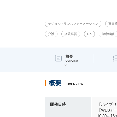
デジタルトランスフォーメーション
事業
介護
病院経営
DX
診療報酬
概要
Overview
概要
OVERVIEW
開催日時
【ハイブリッ
【WEBアーカ
10:30～