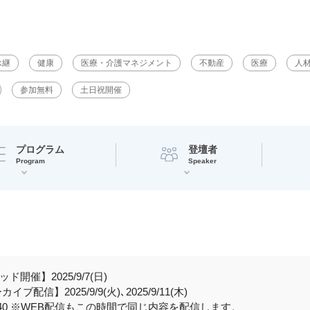
承継
健康
医療・介護マネジメント
不動産
医療
人
参加無料
土日祝開催
プログラム
登壇者
Program
Speaker
ド開催】2025/9/7(日)
イブ配信】2025/9/9(火)､2025/9/11(木)
16:40 ※WEB配信もこの時間で同じ内容を配信します。