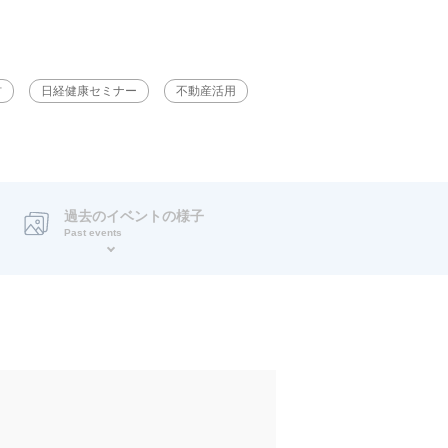
材
日経健康セミナー
不動産活用
過去のイベントの様子
Past events