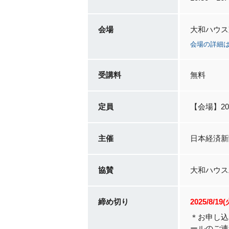
会場
大和ハウス
会場の詳細
受講料
無料
定員
【会場】20
主催
日本経済新
協賛
大和ハウス
締め切り
2025/8/19(
＊お申し込
ールのご連