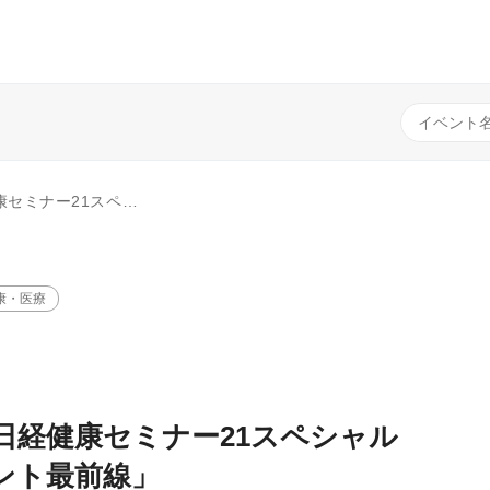
根ざす病院の未来 〜人財とDXが拓く、新たな価値と成長モデル〜
康・医療
日経健康セミナー21スペシャル
ント最前線」