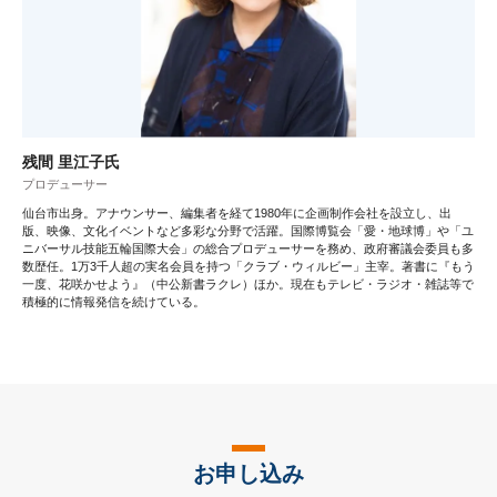
残間 里江子氏
プロデューサー
仙台市出身。アナウンサー、編集者を経て1980年に企画制作会社を設立し、出
版、映像、文化イベントなど多彩な分野で活躍。国際博覧会「愛・地球博」や「ユ
ニバーサル技能五輪国際大会」の総合プロデューサーを務め、政府審議会委員も多
数歴任。1万3千人超の実名会員を持つ「クラブ・ウィルビー」主宰。著書に『もう
一度、花咲かせよう』（中公新書ラクレ）ほか。現在もテレビ・ラジオ・雑誌等で
積極的に情報発信を続けている。
お申し込み