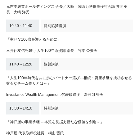
元吉本興業ホールディングス 会長／大阪・関西万博催事検討会議 共同座
長 大崎 洋氏
10:40～11:40
特別協賛講演
「幸せな100歳を迎えるために」
三井住友信託銀行 人生100年応援部 部長 竹本 公夫氏
11:40～12:20
協賛講演
「人生100年時代を共に歩むパートナー選び～相続・資産承継を成功させる
盤石なチーム作りとは～」
Investance Wealth Management 代表取締役 園部 壮登氏
13:30～14:10
特別講演
「神戸屋の事業承継 ～本質を見据え新たな価値を創造～」
神戸屋 代表取締役社長 桐山 晋氏