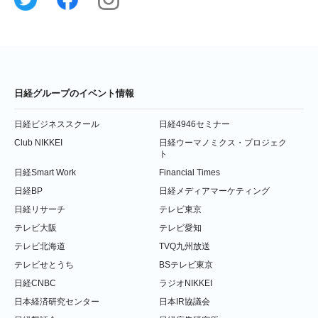
日経グループのイベント情報
日経ビジネススクール
日経4946セミナー
Club NIKKEI
日経ウーマノミクス・プロジェク
ト
日経Smart Work
Financial Times
日経BP
日経メディアマーケティング
日経リサーチ
テレビ東京
テレビ大阪
テレビ愛知
テレビ北海道
TVQ九州放送
テレビせとうち
BSテレビ東京
日経CNBC
ラジオNIKKEI
日本経済研究センター
日本IR協議会