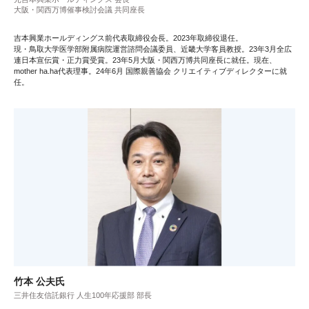
大阪・関西万博催事検討会議 共同座長
吉本興業ホールディングス前代表取締役会長。2023年取締役退任。
現・鳥取大学医学部附属病院運営諮問会議委員、近畿大学客員教授。23年3月全広
連日本宣伝賞・正力賞受賞。23年5月大阪・関西万博共同座長に就任。現在、
mother ha.ha代表理事。24年6月 国際親善協会 クリエイティブディレクターに就
任。
竹本 公夫氏
三井住友信託銀行 人生100年応援部 部長