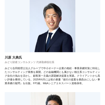
川原 大典氏
みどり財産コンサルタンツ 代表取締役社長
みどり合同税理士法人グループで中小オーナー企業の相続・事業承継対策に特化し
たコンサルティング業務を展開。どの金融機関にも属さない独立系コンサルティン
グ会社の強みを活かし、顧客第一主義の課題解決提案を実践。クライアントから高
い評価を獲得している。2025年6月には初の著書『銀行の提案を鵜呑みにしない 事
業承継の疑問』を出版。FP1級、M&Aシニアエキスパート資格保有。