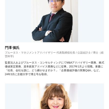
門澤 慎氏
プルータス・マネジメントアドバイザリー 代表取締役社長 / 公認会計士 / 博士（経
営科学)
監査法人およびプルータス・コンサルティングにてM&Aアドバイザリー業務、株式
価値算定業務、資本政策アドバイス業務などに従事。2017年1月より現職。著書に
「社長、会社を誰に、どう継がせますか？」「企業価値評価の実務Q&A」など。
24年3月に京都大学で博士号を取得。