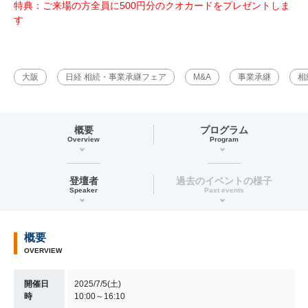
特典：ご来場の方全員に500円分のクオカードをプレゼントしま
す
大阪
日経 相続・事業承継フェア
M&A
事業承継
相
概要
プログラム
Overview
Program
登壇者
過去のイベントの様子
Speaker
Past events
概要
OVERVIEW
開催日
2025/7/5(土)
時
10:00～16:10