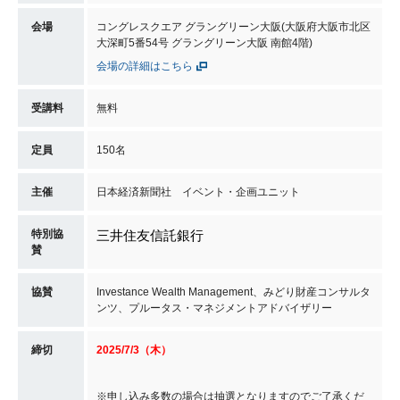
会場
コングレスクエア グラングリーン大阪(大阪府大阪市北区
大深町5番54号 グラングリーン大阪 南館4階)
会場の詳細はこちら
受講料
無料
定員
150名
主催
日本経済新聞社 イベント・企画ユニット
特別協
三井住友信託銀行
賛
協賛
Investance Wealth Management、みどり財産コンサルタ
ンツ、プルータス・マネジメントアドバイザリー
締切
2025
/7/3
（木）
※申し込み多数の場合は抽選となりますのでご了承くだ