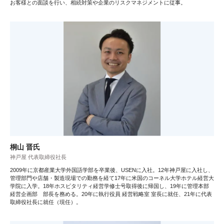
お客様との面談を行い、相続対策や企業のリスクマネジメントに従事。
桐山 晋氏
神戸屋 代表取締役社長
2009年に京都産業大学外国語学部を卒業後、USENに入社。12年神戸屋に入社し、
管理部門や店舗・製造現場での勤務を経て17年に米国のコーネル大学ホテル経営大
学院に入学。18年ホスピタリティ経営学修士号取得後に帰国し、19年に管理本部
経営企画部 部長を務める。20年に執行役員 経営戦略室 室長に就任、21年に代表
取締役社長に就任（現任）。