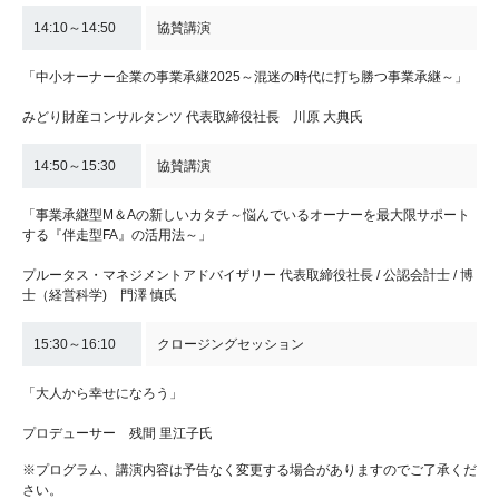
14:10～14:50
協賛講演
「中小オーナー企業の事業承継2025～混迷の時代に打ち勝つ事業承継～」
みどり財産コンサルタンツ 代表取締役社長 川原 大典氏
14:50～15:30
協賛講演
「事業承継型M＆Aの新しいカタチ～悩んでいるオーナーを最大限サポート
する『伴走型FA』の活用法～」
プルータス・マネジメントアドバイザリー 代表取締役社長 / 公認会計士 / 博
士（経営科学) 門澤 慎氏
15:30～16:10
クロージングセッション
「大人から幸せになろう」
プロデューサー 残間 里江子氏
※プログラム、講演内容は予告なく変更する場合がありますのでご了承くだ
さい。