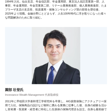
1994年入社。仙台支店、年金信託部、年金運用部、東京法人信託営業第一部、人
事部、年金運用部、年金営業第二部、リテール業務推進部、個人業務推進部、たま
プラーザ支店の支店長、投資運用・保険コンサルティング部の部長を歴任後、
2025年より現職。金融分野にとどまらず、人生100年時代に浮き彫りになった様々
な問題解決のために取り組む。
園部 壮登氏
Investance Wealth Management 代表取締役
2011年に早稲田大学基幹理工学研究科を卒業し、AIG損害保険にアクチュアリー採
用で入社。保険商品の設計など根幹に携わる業務に従事した後、自身の経験を活か
し富裕層・投資家・経営者に特化した生損保の保険代理店を設立。自身も最前線で