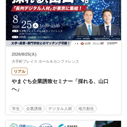
2026/8/25(火)
大手町プレイス ホール＆カンファレンス
リアル
やまぐち企業誘致セミナー「採れる、山口
へ」
学生
企業誘致
デジタル人材
地方創生
企業立地
人材育成
経営者
交流会付き