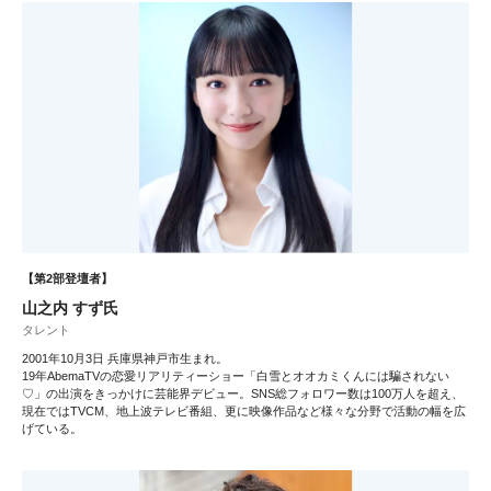
【第2部登壇者】
山之内 すず氏
タレント
2001年10月3日 兵庫県神戸市生まれ。
19年AbemaTVの恋愛リアリティーショー「白雪とオオカミくんには騙されない
♡」の出演をきっかけに芸能界デビュー。SNS総フォロワー数は100万人を超え、
現在ではTVCM、地上波テレビ番組、更に映像作品など様々な分野で活動の幅を広
げている。