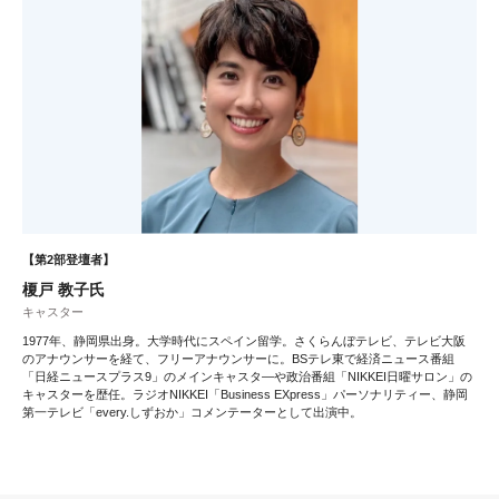
【第2部登壇者】
榎戸 教子氏
キャスター
1977年、静岡県出身。大学時代にスペイン留学。さくらんぼテレビ、テレビ大阪
のアナウンサーを経て、フリーアナウンサーに。BSテレ東で経済ニュース番組
「日経ニュースプラス9」のメインキャスタ―や政治番組「NIKKEI日曜サロン」の
キャスターを歴任。ラジオNIKKEI「Business EXpress」パーソナリティー、静岡
第一テレビ「every.しずおか」コメンテーターとして出演中。