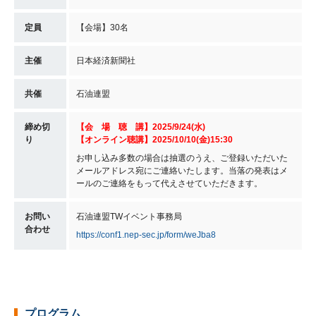
定員
【会場】30名
主催
日本経済新聞社
共催
石油連盟
締め切
【会 場 聴 講】2025/9/24(水)
り
【オンライン聴講】2025/10/10(金)15:30
お申し込み多数の場合は抽選のうえ、ご登録いただいた
メールアドレス宛にご連絡いたします。当落の発表はメ
ールのご連絡をもって代えさせていただきます。
お問い
石油連盟TWイベント事務局
合わせ
https://conf1.nep-sec.jp/form/weJba8
プログラム