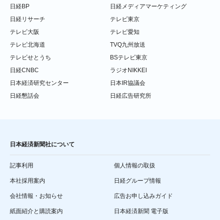
日経BP
日経メディアマーケティング
日経リサーチ
テレビ東京
テレビ大阪
テレビ愛知
テレビ北海道
TVQ九州放送
テレビせとうち
BSテレビ東京
日経CNBC
ラジオNIKKEI
日本経済研究センター
日本IR協議会
日経懇話会
日経広告研究所
日本経済新聞社について
記事利用
個人情報の取扱
本社採用案内
日経グループ情報
会社情報・お知らせ
広告お申し込みガイド
紙面紹介と購読案内
日本経済新聞 電子版