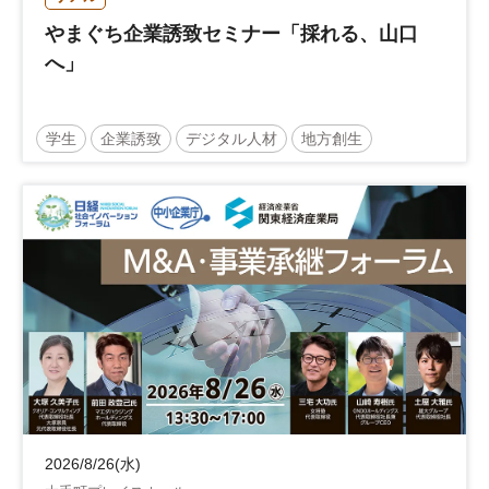
やまぐち企業誘致セミナー「採れる、山口
へ」
学生
企業誘致
デジタル人材
地方創生
企業立地
人材育成
経営者
交流会付き
地域活性化
自治体
2026/8/26(水)