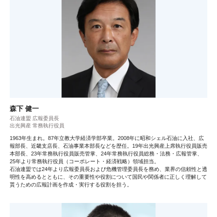
森下 健一
石油連盟 広報委員長
出光興産 常務執行役員
1963年生まれ。87年立教大学経済学部卒業。2008年に昭和シェル石油に入社、広
報部長、近畿支店長、石油事業本部長などを歴任。19年出光興産上席執行役員販売
本部長、23年常務執行役員販売管掌、24年常務執行役員総務・法務・広報管掌、
25年より常務執行役員（コーポレート・経済戦略）領域担当。
石油連盟では24年より広報委員長および危機管理委員長を務め、業界の信頼性と透
明性を高めるとともに、その重要性や役割について国民や関係者に正しく理解して
貰うための広報計画を作成・実行する役割を担う。