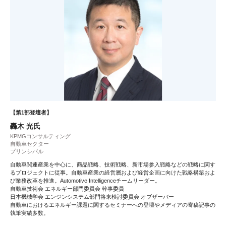
【第1部登壇者】
轟木 光氏
KPMGコンサルティング
自動車セクター
プリンシパル
自動車関連産業を中心に、商品戦略、技術戦略、新市場参入戦略などの戦略に関す
るプロジェクトに従事。自動車産業の経営層および経営企画に向けた戦略構築およ
び業務改革を推進。Automotive Intelligenceチームリーダー。
自動車技術会 エネルギー部門委員会 幹事委員
日本機械学会 エンジンシステム部門将来検討委員会 オブザーバー
自動車におけるエネルギー課題に関するセミナーへの登壇やメディアの寄稿記事の
執筆実績多数。