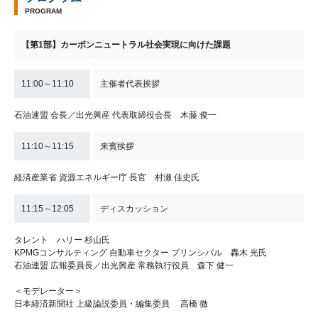
PROGRAM
【第1部】カーボンニュートラル社会実現に向けた課題
11:00～11:10
主催者代表挨拶
石油連盟 会長／出光興産 代表取締役会長 木藤 俊一
11:10～11:15
来賓挨拶
経済産業省 資源エネルギー庁 長官 村瀬 佳史氏
11:15～12:05
ディスカッション
タレント ハリー 杉山氏
KPMGコンサルティング 自動車セクター プリンシパル 轟木 光氏
石油連盟 広報委員長／出光興産 常務執行役員 森下 健一
＜モデレーター＞
日本経済新聞社 上級論説委員・編集委員 高橋 徹