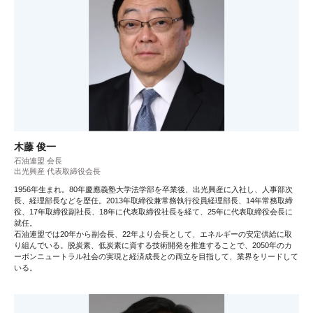
木藤 俊一
石油連盟 会長
出光興産 代表取締役会長
1956年生まれ。80年慶應義塾大学法学部を卒業後、出光興産に入社し、人事部次
長、経理部長などを歴任。2013年取締役兼常務執行役員経理部長、14年常務取締
役、17年取締役副社長、18年に代表取締役社長を経て、25年に代表取締役会長に
就任。
石油連盟では20年から副会長、22年より会長として、エネルギーの安定供給に取
り組んでいる。脱炭素、低炭素に資する技術開発を推進することで、2050年のカ
ーボンニュートラル社会の実現と経済成長との両立を目指して、業界をリードして
いる。