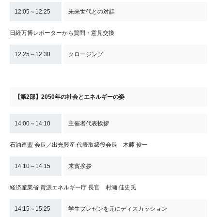
12:05～12:25
未来世代との対話
日経万博レポーターから質問・意見交換
12:25～12:30
クロージング
【第2部】2050年の社会とエネルギーの姿
14:00～14:10
主催者代表挨拶
石油連盟 会長／出光興産 代表取締役会長 木藤 俊一
14:10～14:15
来賓挨拶
経済産業省 資源エネルギー庁 長官 村瀬 佳史氏
14:15～15:25
学生プレゼンを元にディスカッション