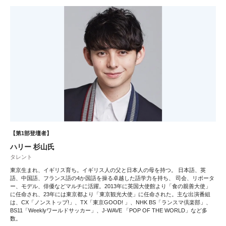
【第1部登壇者】
ハリー 杉山氏
タレント
東京生まれ、イギリス育ち。イギリス人の父と日本人の母を持つ。 日本語、英
語、中国語、フランス語の4か国語を操る卓越した語学力を持ち、 司会、リポータ
ー、モデル、俳優などマルチに活躍。2013年に英国大使館より「食の親善大使」
に任命され、23年には東京都より「東京観光大使」に任命された。主な出演番組
は、CX「ノンストップ!」、TX「東京GOOD! 」、NHK BS「ランスマ倶楽部」、
BS11「Weeklyワールドサッカー」、J-WAVE 「POP OF THE WORLD」など多
数。