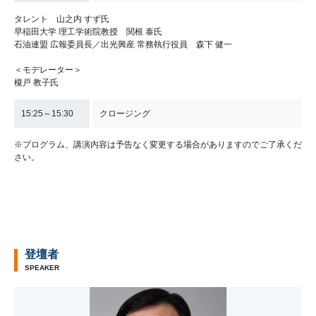
タレント 山之内 すず氏
早稲田大学 理工学術院教授 関根 泰氏
石油連盟 広報委員長／出光興産 常務執行役員 森下 健一
＜モデレーター＞
榎戸 教子氏
15:25～15:30
クロージング
※プログラム、講演内容は予告なく変更する場合がありますのでご了承くだ
さい。
登壇者
SPEAKER