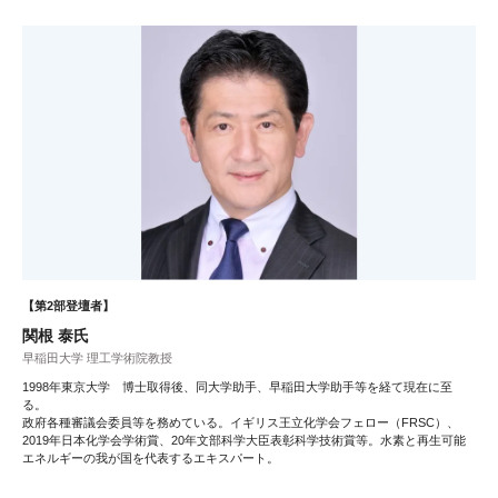
【第2部登壇者】
関根 泰氏
早稲田大学 理工学術院教授
1998年東京大学 博士取得後、同大学助手、早稲田大学助手等を経て現在に至
る。
政府各種審議会委員等を務めている。イギリス王立化学会フェロー（FRSC）、
2019年日本化学会学術賞、20年文部科学大臣表彰科学技術賞等。水素と再生可能
エネルギーの我が国を代表するエキスパート。