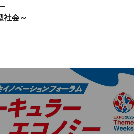
ー
型社会～