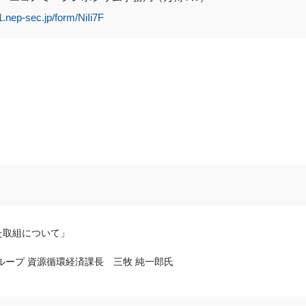
1.nep-sec.jp/form/NiIi7F
た取組について」
グループ 資源循環経済課長 三牧 純一郎氏