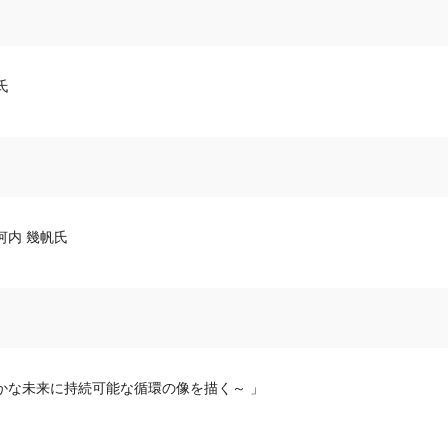
氏
河内 幾帆氏
かな未来に持続可能な循環の像を描く～ 」