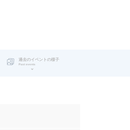
過去のイベントの様子
Past events