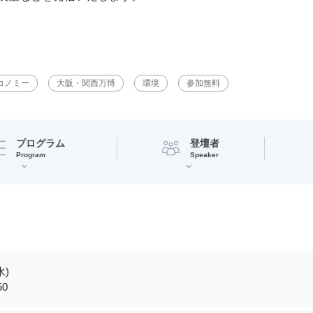
コノミー
大阪・関西万博
環境
参加無料
プログラム
登壇者
Program
Speaker
水)
50