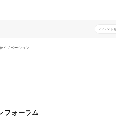
エコノミー ～未来を変える 循環型社会～
ンフォーラム