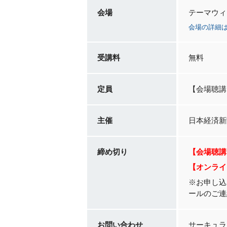
会場
テーマウィ
会場の詳細
受講料
無料
定員
【会場聴講
主催
日本経済新
締め切り
【会場聴講】
【オンライン聴
※お申し込
ールのご連
お問い合わせ
サーキュラ