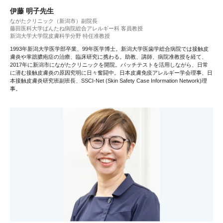
伊藤 明子先生
ながたクリニック（新潟市）副院長
藤田医科大学ばんたね病院総合アレルギー科 客員教授
新潟大学大学院皮膚科学分野 特任准教授
1993年新潟大学医学部卒業、99年医学博士。新潟大学医歯学総合病院では接触皮
膚炎や掌蹠膿疱症の治療、臨床研究に携わる。助教、講師、病院准教授を経て、
2017年に新潟市にながたクリニックを開院。パッチテストを活用しながら、日常
に潜む接触皮膚炎の原因究明に日々奮闘中。日本皮膚免疫アレルギー学会理事、日
本接触皮膚炎研究班副班長、SSCI-Net (Skin Safety Case Information Network)理
事。