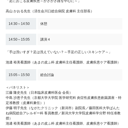
「足におこる皮膚疾患～がさがさ踵を中心に～」
高山 かおる先生（済生会川口総合病院 皮膚科 主任部長）
14:30～14:50
休憩
14:50～15:05
講演４
「手は洗いすぎ？足は洗えていない？～手足の正しいスキンケア～」
池邊 裕美看護師（あまの皮ふ科 皮膚科主任看護師、皮膚疾患ケア看護師）
15:05～15:50
総合討論
＜パネリスト＞
江藤 隆史先生（日本臨床皮膚科医会 会長）
中島 沙恵子先生（京都大学大学院 医学研究科 炎症性皮膚疾患創薬講座・特
定准教授（皮膚科兼任））
伊藤 明子先生（ながたクリニック（新潟市）副院長／藤田医科大学ばんた
ね病院総合アレルギー科 客員教授／新潟大学大学院皮膚科学分野 特任准教
授）
池邊 裕美看護師（あまの皮ふ科 皮膚科主任看護師、皮膚疾患ケア看護師）