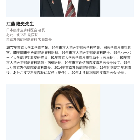
江藤 隆史先生
日本臨床皮膚科医会 会長
あたご皮フ科 副院長
東京逓信病院皮膚科 客員部長
1977年東京大学工学部卒業。84年東京大学医学部医学科卒業、同医学部皮膚科教
室。85年関東中央病院皮膚科医員、86年東京大学医学部皮膚科助手、89年ハーバ
ード大学病理学教室研究員、91年東京大学医学部皮膚科助手（医局長）、93年東
京大学医学部皮膚科講師・病棟医長、94年東京逓信病院皮膚科医長を経て、98年
より東京逓信病院皮膚科部長、2014年東京逓信病院副院長。19年同病院定年退職
後、あたご皮フ科副院長に就任（現任）。20年より日本臨床皮膚科医会 会長。