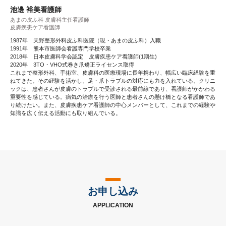
池邊 裕美看護師
あまの皮ふ科 皮膚科主任看護師
皮膚疾患ケア看護師
1987年 天野整形外科皮ふ科医院（現・あまの皮ふ科）入職
1991年 熊本市医師会看護専門学校卒業
2018年 日本皮膚科学会認定 皮膚疾患ケア看護師(1期生)
2020年 3TO・VHO式巻き爪矯正ライセンス取得
これまで整形外科、手術室、皮膚科の医療現場に長年携わり、幅広い臨床経験を重
ねてきた。その経験を活かし、足・爪トラブルの対応にも力を入れている。クリニ
ックは、患者さんが皮膚のトラブルで受診される最前線であり、看護師がかかわる
重要性を感じている。病気の治療を行う医師と患者さんの懸け橋となる看護師であ
り続けたい。また、皮膚疾患ケア看護師の中心メンバーとして、これまでの経験や
知識を広く伝える活動にも取り組んでいる。
お申し込み
APPLICATION