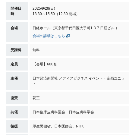
開催日
2025/9/28(日)
時
13:30～15:50（12:30 開場）
会場
日経ホール（東京都千代田区大手町1-3-7 日経ビル ）
会場の詳細はこちら
受講料
無料
定員
【会場】600名
主催
日本経済新聞社 メディアビジネス イベント・企画ユニッ
ト
協賛
花王
共催
日本臨床皮膚科医会、日本皮膚科学会
後援
厚生労働省、日本医師会、NHK