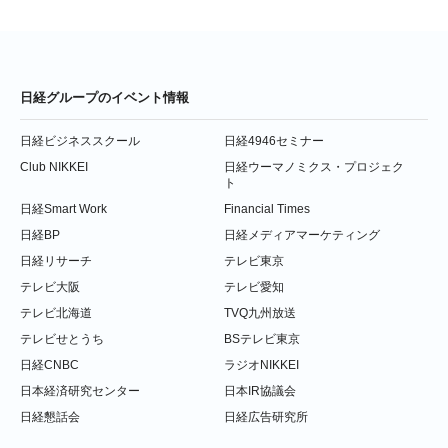
日経グループのイベント情報
日経ビジネススクール
日経4946セミナー
Club NIKKEI
日経ウーマノミクス・プロジェク
ト
日経Smart Work
Financial Times
日経BP
日経メディアマーケティング
日経リサーチ
テレビ東京
テレビ大阪
テレビ愛知
テレビ北海道
TVQ九州放送
テレビせとうち
BSテレビ東京
日経CNBC
ラジオNIKKEI
日本経済研究センター
日本IR協議会
日経懇話会
日経広告研究所