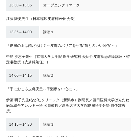
13:30～13:35
オープニングリマーク
江藤 隆史先生（日本臨床皮膚科医会 会長）
13:35～14:00
講演１
「皮膚の上は菌だらけ？～皮膚のバリアを守る“菌とのいい関係”～」
中島 沙恵子先生（京都大学大学院 医学研究科 炎症性皮膚疾患創薬講座・特
定准教授（皮膚科兼任））
14:00～14:15
講演２
「手におこる皮膚疾患～手湿疹を中心に～」
伊藤 明子先生(ながたクリニック（新潟市）副院長／藤田医科大学ばんたね
病院総合アレルギー科 客員教授／新潟大学大学院皮膚科学分野 特任准教
授）
14:15～14:30
講演３