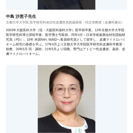
中島 沙恵子先生
京都大学大学院 医学研究科炎症性皮膚疾患創薬講座・特定准教授（皮膚科兼任）
2003年大阪医科大学（現・大阪医科薬科大学）医学部卒業。12年京都大学大学院
医学研究科博士課程卒業、医学博士号取得。同年4月～日本学術振興会特別奨励研
究員（PD）。15年 米国NIH, NIAIDへ客員研究員として留学し、皮膚マイクロバイ
オーム研究の基礎を学ぶ。17年4月より京都大学大学院医学研究科皮膚科学教室・
助教、20年5月 同・講師。21年5月より現職。専門はアトピー性皮膚炎、薬疹、皮
膚マイクロバイオーム。