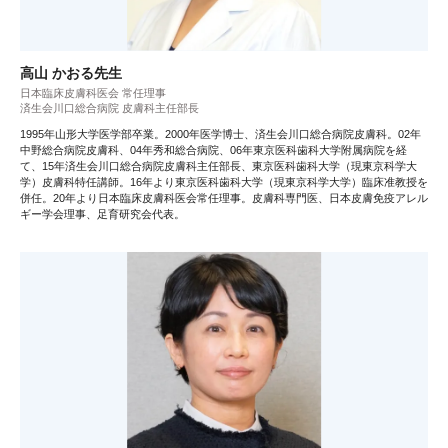
高山 かおる先生
日本臨床皮膚科医会 常任理事
済生会川口総合病院 皮膚科主任部長
1995年山形大学医学部卒業。2000年医学博士、済生会川口総合病院皮膚科。02年
中野総合病院皮膚科、04年秀和総合病院、06年東京医科歯科大学附属病院を経
て、15年済生会川口総合病院皮膚科主任部長、東京医科歯科大学（現東京科学大
学）皮膚科特任講師。16年より東京医科歯科大学（現東京科学大学）臨床准教授を
併任。20年より日本臨床皮膚科医会常任理事。皮膚科専門医、日本皮膚免疫アレル
ギー学会理事、足育研究会代表。