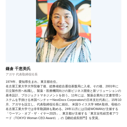
鎌倉 千恵美氏
アガサ 代表取締役社長
1974年、愛知県生まれ、東京都在住。
名古屋工業大学大学院修了後、総務省総合通信基盤局に入省。その後、2001年に
日立製作所へ転職し、製薬・医療機関向けの新ビジネス開発と新ソリューションの
基本設計、プロジェクトマネジメントを担う。11年には、製薬企業向け文書管理シ
ステムを手掛ける米国ベンチャーNextDocs Corporationの日本支社代表に。15年10
月、アガサを設立し、代表取締役社長に就任。 米国ライス大学 MBA 取得。母校の
名古屋工業大学では非常勤講師も勤める。24年11月には日経WOMANが主催する
「ウーマン・オブ・ザ・イヤー2025」、東京都が主催する「東京女性経営者アワ
ード（TOKYO Woman CEO Award）」の【継続成長部門】を受賞。