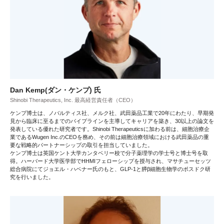
Dan Kemp(ダン・ケンプ) 氏
Shinobi Therapeutics, Inc. 最高経営責任者（CEO）
ケンプ博士は、ノバルティス社、メルク社、武田薬品工業で20年にわたり、早期発
見から臨床に至るまでのパイプラインを主導してキャリアを築き、30以上の論文を
発表している優れた研究者です。Shinobi Therapeuticsに加わる前は、細胞治療企
業であるWugen Inc.のCEOを務め、その前は細胞治療領域における武田薬品の重
要な戦略的パートナーシップの取引を担当していました。
ケンプ博士は英国ケント大学カンタベリー校で分子薬理学の学士号と博士号を取
得。ハーバード大学医学部でHHMIフェローシップを授与され、マサチューセッツ
総合病院にてジョエル・ハベナー氏のもと、GLP-1と膵β細胞生物学のポスドク研
究を行いました。