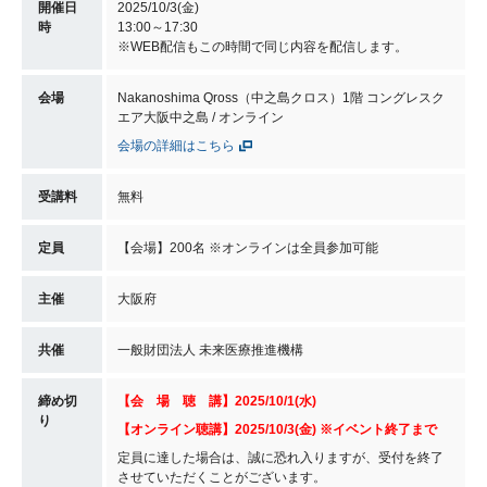
開催日
2025/10/3(金)
時
13:00～17:30
※WEB配信もこの時間で同じ内容を配信します。
会場
Nakanoshima Qross（中之島クロス）1階 コングレスク
エア大阪中之島 / オンライン
会場の詳細はこちら
受講料
無料
定員
【会場】200名 ※オンラインは全員参加可能
主催
大阪府
共催
一般財団法人 未来医療推進機構
締め切
【会 場 聴 講】2025/10/1(水)
り
【オンライン聴講】2025/10/3(金) ※イベント終了まで
定員に達した場合は、誠に恐れ入りますが、受付を終了
させていただくことがございます。