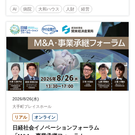
～診療報酬改定のその先 AI・DX・人財戦
AI
病院
大和ハウス
人財
経営
略で描く持続可能な未来へ～
医療・介護マネジメント
医療
人材
人材戦略
日経健康セミナー
病院経営
DX
診療報酬
参加無料
土日祝開催
2026/8/26(水)
大手町プレイスホール
リアル
オンライン
日経社会イノベーションフォーラム