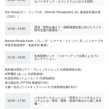
なバイオテック・エコシステムにおける役割」
Dan Kemp(ダン・ケンプ) 氏（Shinobi Therapeutics, Inc. 最高経営責任者
（CEO））
講演「国境を越えて～国際連携促進に向けたスイス
14:30～15:00
研究支援の最適化～」
Brenda Renata Kwak（ブレンダ・レナータ・クォック）氏（ジュネーブ大
学医学部病理学・免疫学科 教授）
未来医療ピッチ 「スタートアップ企業によるプレ
15:10～16:00
ゼンテーション」
高村健太郎氏 (アイ・ブレインサイエンス 代表取締役社長)
武野團氏 (あっと 代表取締役)
杉原宏和氏 (イムノセンス 代表取締役)
西川嘉紀氏 (PITTAN 取締役COO）
大森一生氏 (リバスキュラーバイオ 代表取締役兼CEO )
パネルディスカッション「世界をリードするエコシ
16:00～17:00
ステムとは～研究・開発・投資の視点から描く未来
像～」