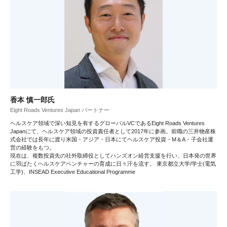
香本 慎一郎氏
Eight Roads Ventures Japan パートナー
ヘルスケア領域で深い知見を有するグローバルVCであるEight Roads Ventures
Japanにて、ヘルスケア領域の投資責任者として2017年に参画。前職の三井物産株
式会社では長年に渡り米国・アジア・日本にてヘルスケア投資・M＆A・子会社運
営の経験をもつ。
現在は、複数投資先の社外取締役としてハンズオン経営支援を行い、日本発の世界
に羽ばたくヘルスケアベンチャーの育成に日々汗を流す。 東京都立大学/学士(電気
工学)、INSEAD Executive Educational Programme