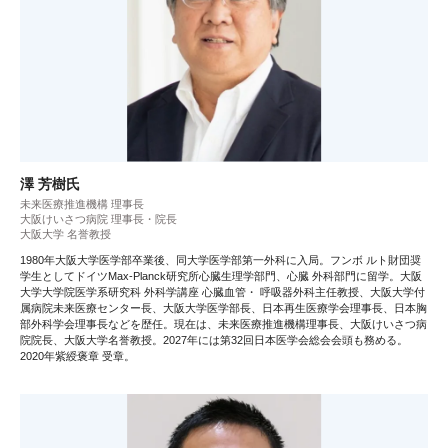
澤 芳樹氏
未来医療推進機構 理事長
大阪けいさつ病院 理事長・院長
大阪大学 名誉教授
1980年大阪大学医学部卒業後、同大学医学部第一外科に入局。フンボ ルト財団奨
学生としてドイツMax-Planck研究所心臓生理学部門、心臓 外科部門に留学。大阪
大学大学院医学系研究科 外科学講座 心臓血管・ 呼吸器外科主任教授、大阪大学付
属病院未来医療センター長、大阪大学医学部長、日本再生医療学会理事長、日本胸
部外科学会理事長などを歴任。現在は、未来医療推進機構理事長、大阪けいさつ病
院院長、大阪大学名誉教授。2027年には第32回日本医学会総会会頭も務める。
2020年紫綬褒章 受章。