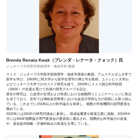
Brenda Renata Kwak（ブレンダ・レナータ・クォック）氏
ジュネーブ大学医学部病理学・免疫学科 教授
スイス・ジュネーブ大学医学部病理学・免疫学講座の教授。アムステルダム大学で
医学を学び、1993年に同大学から医学生理学の博士号を取得。ユトレヒト大学お
よびジュネーブ大学でのポスドク研究を経て、2003年にスイス国立科学財団
（SNSF）の支援を受けて自身の研究グループを設立。
彼女の研究は、心血管の生理および疾患における細胞間コミュニケーションに焦点
を当てており、近年では神経血管障害における血流力学的な力の役割にも取り組ん
でいる。これまでに150本以上の科学論文を発表し、複数の学術機関の諮問委員を
務めている。
2020年にはSNSFの研究評議会に参加し、助成金審査や政策立案に貢献。2024年6
月にはSNSF国際協力専門委員会の委員長に選出され、国際的な科学協力の促進
や、資金提供戦略・評価枠組みの形成を主導している。