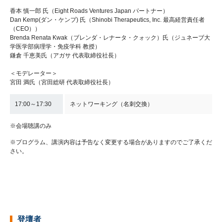
香本 慎一郎 氏（Eight Roads Ventures Japan パートナー）
Dan Kemp(ダン・ケンプ) 氏（Shinobi Therapeutics, Inc. 最高経営責任者
（CEO））
Brenda Renata Kwak（ブレンダ・レナータ・クォック）氏（ジュネーブ大
学医学部病理学・免疫学科 教授）
鎌倉 千恵美氏（アガサ 代表取締役社長）
＜モデレーター＞
宮田 満氏（宮田総研 代表取締役社長）
17:00～17:30
ネットワーキング（名刺交換）
※会場聴講のみ
※プログラム、講演内容は予告なく変更する場合がありますのでご了承くだ
さい。
登壇者