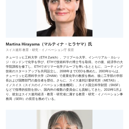
Martina Hirayama（マルティナ・ヒラヤマ）氏
スイス連邦 教育・研究・イノベーション庁 長官
チューリッヒ工科大学（ETH Zurich）、フリブール大学、インペリアル・カレッ
ジ・ロンドンで化学を学び、ETHで技術科学の博士号を取得。その後、経済学の大
学院課程を修了し、ETHでポリマー化学グループを率いるとともに、コーティング
技術のスタートアップを共同設立し、2008年までCEOを務めた。2003年からは、
チューリッヒ応用科学大学（ZHAW）で産業化学の教授を務め、後に工学部の学部
長および国際部門の責任者を歴任。さらに、スイス連邦計量研究所（METAS）、
イノスイス（スイスのイノベーション推進機関）、スイス国立科学財団（SNSF）
などで指導的役割を担い、国内外の複数の委員会にも貢献してきた。2019年1月よ
り、彼女はスイス連邦経済・教育・研究省に属する教育・研究・イノベーション事
務局（SERI）の長官を務めている。