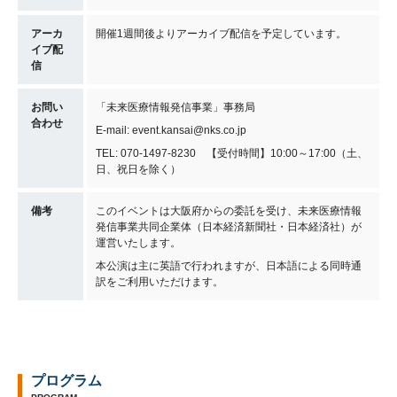
アーカ
開催1週間後よりアーカイブ配信を予定しています。
イブ配
信
お問い
「未来医療情報発信事業」事務局
合わせ
E-mail: event.kansai@nks.co.jp
TEL: 070-1497-8230 【受付時間】10:00～17:00（土、
日、祝日を除く）
備考
このイベントは大阪府からの委託を受け、未来医療情報
発信事業共同企業体（日本経済新聞社・日本経済社）が
運営いたします。
本公演は主に英語で行われますが、日本語による同時通
訳をご利用いただけます。
プログラム