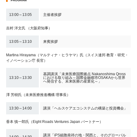
PROGRAM
13:00～13:05
主催者挨拶
吉村 洋文氏 （大阪府知事）
13:05～13:10
来賓挨拶
Martina Hirayama（マルティナ・ヒラヤマ）氏（スイス連邦 教育・研究・
イノベーション庁 長官）
基調講演「未来医療国際拠点 Nakanoshima Qross
13:10～13:30
における取り組み～国際金融都市OSAKAから世界
へ発信する、未来医療の産業化～」
澤 芳樹氏（未来医療推進機構 理事長）
13:30～14:00
講演「ヘルスケアエコシステムの構築と投資機会」
香本 慎一郎氏（Eight Roads Ventures Japan パートナー）
講演「iPS細胞発祥の地・関西と、そのグローバル
14:00～14:30