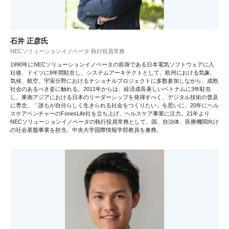
石井 正彦氏
NECソリューションイノベータ 執行役員常務
1990年にNECソリューションイノベータの前身である日本電気ソフトウェアに入
社後、ドイツに8年間駐在し、システムアーキテクトとして、欧州における気象、
気候、航空、宇宙分野におけるナショナルプロジェクトに多数参加しながら、成熟
社会のあるべき姿に触れる。2011年からは、経済成長著しいベトナムに3年駐在
し、東南アジアにおける日本のリーダーシップを発揮すべく、デジタル技術の普及
に専念。「誰もが自分らしく生きられる社会をつくりたい」を思いに、20年にヘル
スケアベンチャーのFonesLife社を立ち上げ、ヘルスケア事業に注力。21年より
NECソリューションイノベータの執行役員常務として、国、自治体、医療機関向け
の社会基盤事業を担当。中央大学国際情報学部教員を兼務。