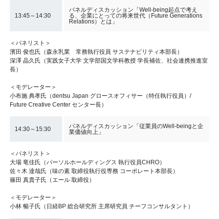
パネルディスカッション「Well-being起点で考え
13:45～14:30
る、企業にとっての将来世代（Future Generations
Relations）とは」
＜パネリスト＞
濱田 俊也氏（森永乳業 常務執行役員 サステナビリティ本部長）
深澤 晶久氏（実践女子大学 文学部国文学科教授 学長補佐、社会連携推進室
長）
＜モデレーター＞
小布施 典孝氏（dentsu Japan グロースオフィサー（特任執行役員）/
Future Creative Center センター長）
パネルディスカッション「従業員のWell-beingと企
14:30～15:30
業価値向上」
＜パネリスト＞
大場 竜佳氏（パーソルホールディングス 執行役員CHRO）
佐々木 達哉氏（味の素 取締役執行役専務 コーポレート本部長）
篠田 真貴子氏（エール 取締役）
＜モデレーター＞
小林 暢子氏（日経BP 総合研究所 主席研究員 チーフコンサルタント）