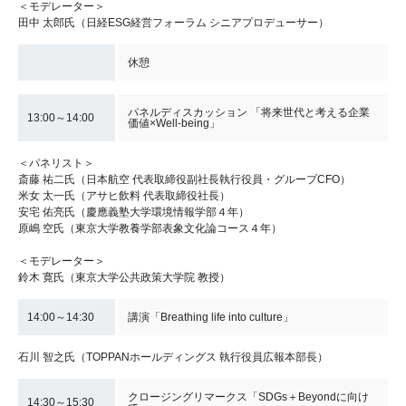
＜モデレーター＞
田中 太郎氏（日経ESG経営フォーラム シニアプロデューサー）
休憩
パネルディスカッション 「将来世代と考える企業
13:00～14:00
価値×Well-being」
＜パネリスト＞
斎藤 祐二氏（日本航空 代表取締役副社長執行役員・グループCFO）
米女 太一氏（アサヒ飲料 代表取締役社長）
安宅 佑亮氏（慶應義塾大学環境情報学部４年）
原嶋 空氏（東京大学教養学部表象文化論コース４年）
＜モデレーター＞
鈴木 寛氏（東京大学公共政策大学院 教授）
14:00～14:30
講演「Breathing life into culture」
石川 智之氏（TOPPANホールディングス 執行役員広報本部長）
クロージングリマークス「SDGs＋Beyondに向け
14:30～15:30