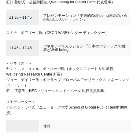
石川 善樹氏（公益財団法人Well-being for Planet Earth 代表理事）
プレゼンテーション「主観的Well-being測定のため
11:30～11:45
の新OECDガイドライン」
ロミナ・ボアリーニ氏（OECD WISEセンター ディレクター）
パネルディスカッション 「日本のパラドックス:健
11:45～12:45
康とWell-being」
＜パネリスト＞
ヤン・エマニュエル・デ・ネーヴ氏（オックスフォード大学 教授、
Wellbeing Research Centre 所長）
ジョー・デイリー氏（ギャラップ グローバルアナリティクス マネージング
パートナー）
石井 正彦氏（NECソリューションイノベータ 執行役員常務）
＜モデレーター＞
アルデン・ライ氏（ニューヨーク大学School of Global Public Health 助教
授）
休憩