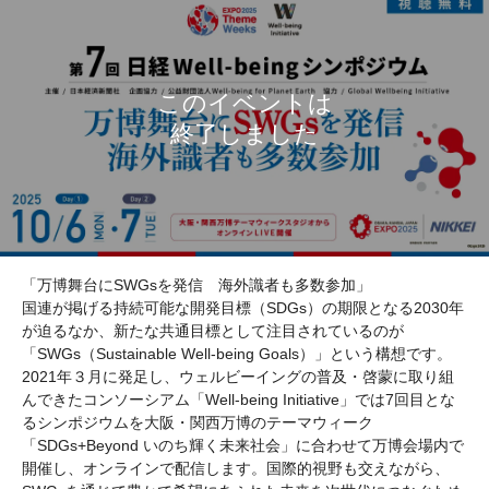
「万博舞台にSWGsを発信 海外識者も多数参加」
国連が掲げる持続可能な開発目標（SDGs）の期限となる2030年
が迫るなか、新たな共通目標として注目されているのが
「SWGs（Sustainable Well-being Goals）」という構想です。
2021年３月に発足し、ウェルビーイングの普及・啓蒙に取り組
んできたコンソーシアム「Well-being Initiative」では7回目とな
るシンポジウムを大阪・関西万博のテーマウィーク
「SDGs+Beyond いのち輝く未来社会」に合わせて万博会場内で
開催し、オンラインで配信します。国際的視野も交えながら、