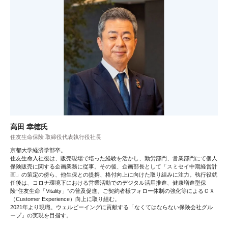
高田 幸徳氏
住友生命保険 取締役代表執行役社長
京都大学経済学部卒。
住友生命入社後は、販売現場で培った経験を活かし、勤労部門、営業部門にて個人
保険販売に関する企画業務に従事。その後、企画部長として「スミセイ中期経営計
画」の策定の傍ら、他生保との提携、格付向上に向けた取り組みに注力。執行役就
任後は、コロナ環境下における営業活動でのデジタル活用推進、健康増進型保
険“住友生命「Vitality」”の普及促進、ご契約者様フォロー体制の強化等によるＣＸ
（Customer Experience）向上に取り組む。
2021年より現職。ウェルビーイングに貢献する「なくてはならない保険会社グル
ープ」の実現を目指す。