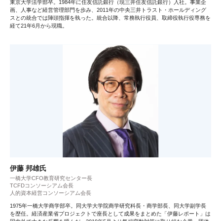
東京大学法学部卒。1984年に住友信託銀行（現三井住友信託銀行）入社。事業企
画、人事など経営管理部門を歩み、2011年の中央三井トラスト・ホールディング
スとの統合では陣頭指揮を執った。統合以降、常務執行役員、取締役執行役専務を
経て21年6月から現職。
伊藤 邦雄氏
一橋大学CFO教育研究センター長
TCFDコンソーシアム会長
人的資本経営コンソーシアム会長
1975年一橋大学商学部卒。同大学大学院商学研究科長・商学部長、同大学副学長
を歴任。経済産業省プロジェクトで座長として成果をまとめた「伊藤レポート」は