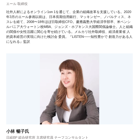
エール 取締役
社外人材によるオンライン1on 1を通じて、企業の組織改革を支援している。2020
年3月のエール参画以前は、日本長期信用銀行、マッキンゼー、ノバルティス、ネ
スレを経て、2008〜18年ほぼ日取締役CFO。慶應義塾大学経済学部卒、米ペンシ
ルバニア大ウォートン校MBA、ジョンズ・ホプキンス大国際関係論修士。人と組織
の関係や女性活躍に関心を寄せ続けている。メルカリ社外取締役、経済産業省 人
的資本経営の実現に向けた検討会 委員。『LISTEN――知性豊かで 創造力がある人
になれる』監訳
小林 暢子氏
日経BP 総合研究所 主席研究員 チーフコンサルタント