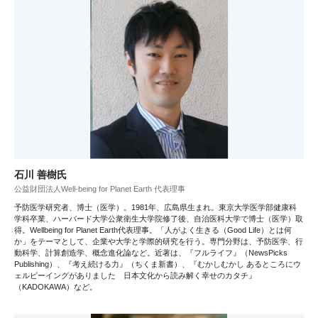
石川 善樹氏
公益財団法人Well-being for Planet Earth 代表理事
予防医学研究者、博士（医学）。1981年、広島県生まれ。東京大学医学部健康科
学科卒業、ハーバード大学公衆衛生大学院修了後、自治医科大学で博士（医学）取
得。Wellbeing for Planet Earth代表理事。「人がよく生きる（Good Life）とは何
か」をテーマとして、企業や大学と学際的研究を行う。専門分野は、予防医学、行
動科学、計算創造学、概念進化論など。近著は、『フルライフ』（NewsPicks
Publishing）、『考え続ける力』（ちくま新書）、『むかしむかし あるところにウ
ェルビーイングがありました 日本文化から読み解く幸せのカタチ』
（KADOKAWA）など。