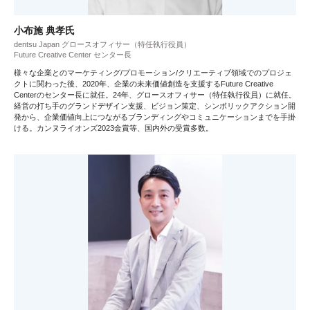
小布施 典孝氏
dentsu Japan グロースオフィサー（特任執行役員）
Future Creative Center センター長
様々な企業とのマーケティング/プロモーション/クリエーティブ領域でのプロジェ
クトに関わった後、2020年、企業の未来価値創造を支援するFuture Creative
Centerのセンター長に就任。24年、グロースオフィサー（特任執行役員）に就任。
経営の打ち手のグランドデザイン支援、ビジョン策定、シンボリックアクション開
発から、企業価値向上につながるブランディングやコミュニケーションまでを手掛
ける。カンヌライオンズ2023金賞等、国内外の受賞多数。