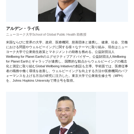
アルデン・ライ氏
ニューヨーク大学School of Global Public Health 助教授
米国ならびに世界の大学、政府、医療機関、慈善団体と連携し、健康、社会、労働
における問題やウェルビーイングに関する様々なテーマに取り組み、現在はニュー
ヨーク大学で公衆衛生政策とマネジメントの助教を務める。公益財団法人
Wellbeing for Planet Earthのエグゼクティブアドバイザー。公益財団法人Wellbeing
for Planet Earthとギャラップが連携し、国際的な観点からウェルビーイングの概念
化と測定に取り組むGlobal Wellbeing Initiativeの創設も主導。学術面では、医療従事
者の職務や働く環境を改善し、ウェルビーイングを向上する方法や医療機関のパフ
ォーマンスを上げる方法の研究に注力した。東京大学で公衆衛生修士号（MPH）
を、Johns Hopkins Universityで博士号を取得。