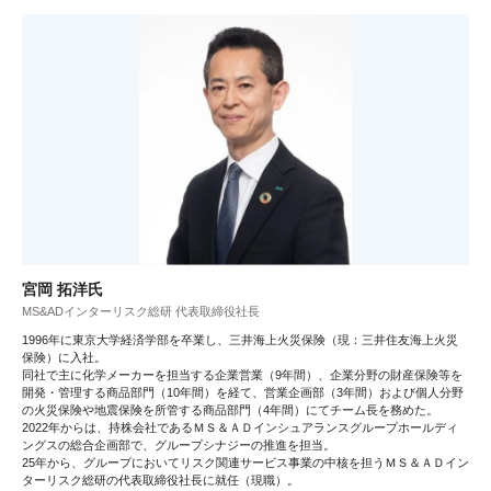
宮岡 拓洋氏
MS&ADインターリスク総研 代表取締役社長
1996年に東京大学経済学部を卒業し、三井海上火災保険（現：三井住友海上火災
保険）に入社。
同社で主に化学メーカーを担当する企業営業（9年間）、企業分野の財産保険等を
開発・管理する商品部門（10年間）を経て、営業企画部（3年間）および個人分野
の火災保険や地震保険を所管する商品部門（4年間）にてチーム長を務めた。
2022年からは、持株会社であるＭＳ＆ＡＤインシュアランスグループホールディ
ングスの総合企画部で、グループシナジーの推進を担当。
25年から、グループにおいてリスク関連サービス事業の中核を担うＭＳ＆ＡＤイン
ターリスク総研の代表取締役社長に就任（現職）。