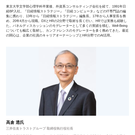
東京大学文学部心理学科卒業後、外資系コンサルティング会社を経て、1991年日
経BP入社。『日経情報ストラテジー』『日経コンピュータ』などのIT専門誌の編
集に携わり、13年から『日経情報ストラテジー』編集長。17年から人事室長を務
め、20年4月から現職。DXとHRの2分野で取材を長く行い、HRでは実務も経験し
た。パネルディスカッションのモデレーターとして多くの実績を積む。Well-Being
についても幅広く取材し、カンファレンスのモデレーターを多く務めてきた。最近
の関心は、企業の社員のキャリアオーナーシップとHR分野でのAI活用。
高倉 透氏
三井住友トラストグループ 取締役執行役社長