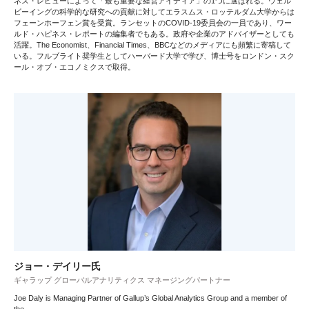
ネス・レビューによって「最も重要な経営アイディア」の1つに選ばれる。ウェル
ビーイングの科学的な研究への貢献に対してエラスムス・ロッテルダム大学からは
フェーンホーフェン賞を受賞。ランセットのCOVID-19委員会の一員であり、ワー
ルド・ハピネス・レポートの編集者でもある。政府や企業のアドバイザーとしても
活躍。The Economist、Financial Times、BBCなどのメディアにも頻繁に寄稿して
いる。フルブライト奨学生としてハーバード大学で学び、博士号をロンドン・スク
ール・オブ・エコノミクスで取得。
ジョー・デイリー氏
ギャラップ グローバルアナリティクス マネージングパートナー
Joe Daly is Managing Partner of Gallup’s Global Analytics Group and a member of
the