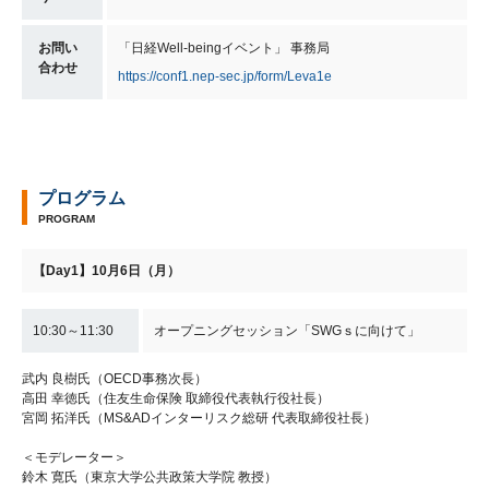
お問い
「日経Well-beingイベント」 事務局
合わせ
https://conf1.nep-sec.jp/form/Leva1e
プログラム
PROGRAM
【Day1】10月6日（月）
10:30～11:30
オープニングセッション「SWGｓに向けて」
武内 良樹氏（OECD事務次長）
高田 幸徳氏（住友生命保険 取締役代表執行役社長）
宮岡 拓洋氏（MS&ADインターリスク総研 代表取締役社長）
＜モデレーター＞
鈴木 寛氏（東京大学公共政策大学院 教授）