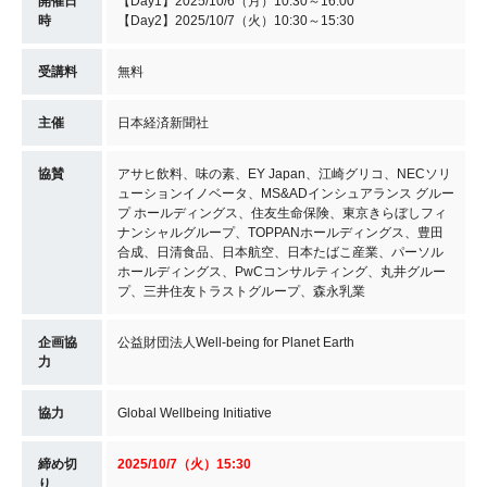
開催日
【Day1】2025/10/6（月）10:30～16:00
時
【Day2】2025/10/7（火）10:30～15:30
受講料
無料
主催
日本経済新聞社
協賛
アサヒ飲料、味の素、EY Japan、江崎グリコ、NECソリ
ューションイノベータ、MS&ADインシュアランス グルー
プ ホールディングス、住友生命保険、東京きらぼしフィ
ナンシャルグループ、TOPPANホールディングス、豊田
合成、日清食品、日本航空、日本たばこ産業、パーソル
ホールディングス、PwCコンサルティング、丸井グルー
プ、三井住友トラストグループ、森永乳業
企画協
公益財団法人Well-being for Planet Earth
力
協力
Global Wellbeing Initiative
締め切
2025/10/7（火）15:30
り