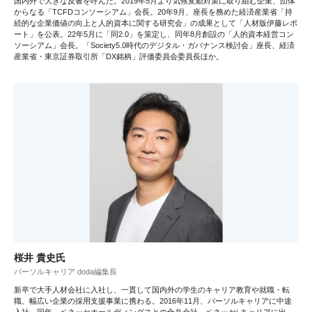
国内外で大きな反響を呼んだ。2019年5月より気候変動対策に取り組む企業、団体
からなる「TCFDコンソーシアム」会長。20年9月、座長を務めた経済産業省「持
続的な企業価値の向上と人的資本に関する研究会」の成果として「人材版伊藤レポ
ート」を公表。22年5月に「同2.0」を策定し、同年8月創設の「人的資本経営コン
ソーシアム」会長。「Society5.0時代のデジタル・ガバナンス検討会」座長、経済
産業省・東京証券取引所「DX銘柄」評価委員会委員長ほか。
桜井 貴史氏
パーソルキャリア doda編集長
新卒で大手人材会社に入社し、一貫して国内外の学生のキャリア教育や就職・転
職、幅広い企業の採用支援事業に携わる。2016年11月、パーソルキャリアに中途