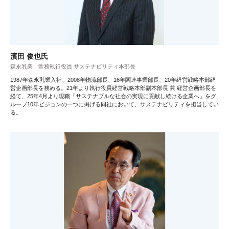
濱田 俊也氏
森永乳業 常務執行役員 サステナビリティ本部長
1987年森永乳業入社、2008年物流部長、16年関連事業部長、20年経営戦略本部経
営企画部長を務める。21年より執行役員経営戦略本部副本部長 兼 経営企画部長を
経て、25年4月より現職「サステナブルな社会の実現に貢献し続ける企業へ」をグ
ループ10年ビジョンの一つに掲げる同社において、サステナビリティを担当してい
る。