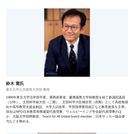
鈴木 寛氏
東京大学公共政策大学院 教授
1986年東京大学法学部卒業。通商産業省、慶應義塾大学助教授を経て参議院議員
（12年）。文部科学副大臣（二期）、文部科学大臣補佐官（四期）として高校無償
化や高等教育支援金創設、大学入試改革、学習指導要領改訂など教育政策を主導。
現在はNPO日本教育再興連盟代表理事、ウェルビーイング学会副代表理事のほ
か、大阪大学招聘教授、Teach for All Global board member、日本サッカー協会参
与などを務める。