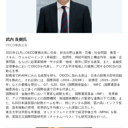
武内 良樹氏
OECD事務次長
2021年11月にOECD事務次長に任命、担当分野は雇用・労働・社会問題、教育・
スキル、ウェルビーイング（幸福度）、包摂性、持続可能性と機会均等、金融・企
業問題、ならびに起業家精神・中小企業・地域・都市に関する政策。また、金融安
定理事会においてOECDを代表し、アジア太平洋地域との連携に関するOECDの活
動も主導。
財務省で約40年にわたる経歴を持ち、OECDに加わる前は、日本の財務大臣特別顧
問を務めた。それ以前には、国際局長（2016～2019年）、財務官（2019～2020
年）などの要職を歴任し、G7、G20、IDA（国際開発協会）、IMFC（国際通貨金
融委員会）など多くの国際会議で日本を代表した。
国際経済・金融分野において豊富な経験を有し、国際通貨基金（IMF）、世界銀
行、アジア開発銀行などの国際機関・地域開発機関との緊密な連携の下で活動。ま
た、G20日本議長国の財務チームを率い、特にデジタル課税、質の高いインフラ投
資、資本移動の管理、世界的な不均衡といった課題に注力した。
東京大学法学部を卒業後、オックスフォード大学で経済学修士号（MPhil）を取
得。英国王立国際問題研究所（チャタムハウス）でも研究活動を行った。