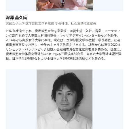
深澤 晶久氏
実践女子大学 文学部国文学科教授 学長補佐、社会連携推進室長
1957年東京生まれ、慶應義塾大学を卒業後、㈱資生堂に入社、営業・マーケティ
ング部門を経て人事部人材開発室長・キャリアデザインセンター長などを歴任。
2014年から実践女子大学に奉職。現在は、文学部国文学科教授・学長補佐、社会
連携推進室長を兼務し、全学のキャリア教育を担当する。15年からは東京2020オ
リンピック・パラリンピック競技大会組織委員会文化教育委員を務める。現在は、
慶應義塾大学体育会野球部OB会である三田倶楽部会長、東京六大学野球連盟評議
員、日本学生野球協会および全日本大学野球連盟評議員などを務める。