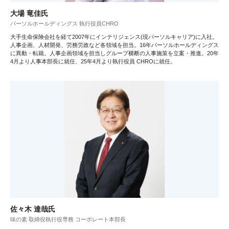
大場 竜佳氏
パーソルホールディングス 執行役員CHRO
大手生命保険会社を経て2007年にインテリジェンス(現パーソルキャリア)に入社。
人事企画、人材開発、労務労政など各領域を担当。16年パーソルホールディングス
に異動・転籍。人事企画領域を担当しグループ横断の人事施策を立案・推進。20年
4月より人事本部長に就任、25年4月より執行役員 CHROに就任。
佐々木 達哉氏
味の素 取締役執行役専務 コーポレート本部長