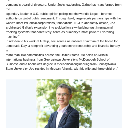
company’s board of directors. Under Joe’s leadership, Gallup has transformed from
the
legendary leader in U.S. public opinion polling into the world’s largest, foremost
authority on global public sentiment. Through bold, large-scale partnerships with the
world’s most influential corporations, foundations, NGOs and family offices, Joe
architected Gallup’s expansion into a global force — building vast international
tracking systems that collectively serve as humanity’s most powerful "listening
machine."
In addition to his work at Gallup, Joe serves as national chairman of the board for
Lemonade Day, a nonprofit advancing youth entrepreneurship and financial literacy
in
more than 100 communities across the United States. He holds an MBA in
international business from Georgetown University's McDonough School of
Business and a bachelor's degree in mechanical engineering from Pennsylvania
State University. Joe resides in McLean, Virginia, with his wife and three children.”