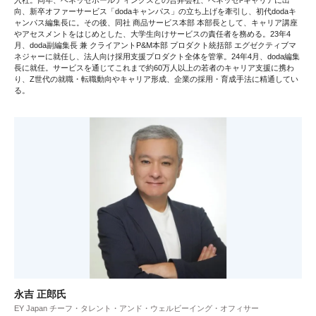
入社。同年、ベネッセホールディングスとの合弁会社、ベネッセi-キャリアに出
向、新卒オファーサービス「dodaキャンパス」の立ち上げを牽引し、初代dodaキ
ャンパス編集長に。その後、同社 商品サービス本部 本部長として、キャリア講座
やアセスメントをはじめとした、大学生向けサービスの責任者を務める。23年4
月、doda副編集長 兼 クライアントP&M本部 プロダクト統括部 エグゼクティブマ
ネジャーに就任し、法人向け採用支援プロダクト全体を管掌。24年4月、doda編集
長に就任。サービスを通じてこれまで約60万人以上の若者のキャリア支援に携わ
り、Z世代の就職・転職動向やキャリア形成、企業の採用・育成手法に精通してい
る。
永吉 正郎氏
EY Japan チーフ・タレント・アンド・ウェルビーイング・オフィサー