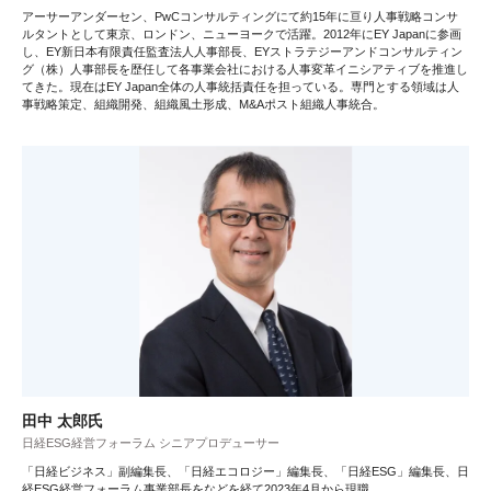
アーサーアンダーセン、PwCコンサルティングにて約15年に亘り人事戦略コンサ
ルタントとして東京、ロンドン、ニューヨークで活躍。2012年にEY Japanに参画
し、EY新日本有限責任監査法人人事部長、EYストラテジーアンドコンサルティン
グ（株）人事部長を歴任して各事業会社における人事変革イニシアティブを推進し
てきた。現在はEY Japan全体の人事統括責任を担っている。専門とする領域は人
事戦略策定、組織開発、組織風土形成、M&Aポスト組織人事統合。
田中 太郎氏
日経ESG経営フォーラム シニアプロデューサー
「日経ビジネス」副編集長、「日経エコロジー」編集長、「日経ESG」編集長、日
経ESG経営フォーラム事業部長をなどを経て2023年4月から現職。