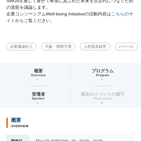
SWGsを通じて豊かで希望にあふれた未来を次世代につなぐため
の道筋を議論します。
企業コンソーシアムWell-being Initiativeの活動内容は
こちらのサ
イト
からご覧ください。
企業価値向上
大阪・関西万博
人的資本経営
パーパス
概要
プログラム
Overview
Program
登壇者
過去のイベントの様子
Speaker
Past events
概要
OVERVIEW