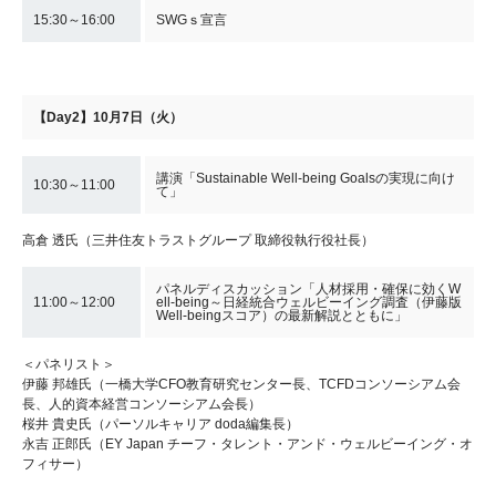
15:30～16:00
SWGｓ宣言
【Day2】10月7日（火）
講演「Sustainable Well-being Goalsの実現に向け
10:30～11:00
て」
高倉 透氏（三井住友トラストグループ 取締役執行役社長）
パネルディスカッション「人材採用・確保に効くW
11:00～12:00
ell-being～日経統合ウェルビーイング調査（伊藤版
Well-beingスコア）の最新解説とともに」
＜パネリスト＞
伊藤 邦雄氏（一橋大学CFO教育研究センター長、TCFDコンソーシアム会
長、人的資本経営コンソーシアム会長）
桜井 貴史氏（パーソルキャリア doda編集長）
永吉 正郎氏（EY Japan チーフ・タレント・アンド・ウェルビーイング・オ
フィサー）