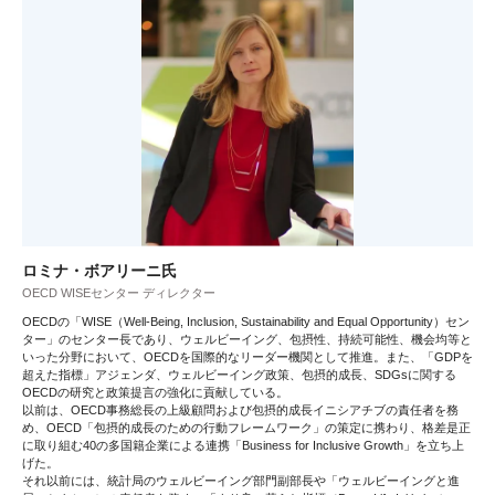
ロミナ・ボアリーニ氏
OECD WISEセンター ディレクター
OECDの「WISE（Well-Being, Inclusion, Sustainability and Equal Opportunity）セン
ター」のセンター長であり、ウェルビーイング、包摂性、持続可能性、機会均等と
いった分野において、OECDを国際的なリーダー機関として推進。また、「GDPを
超えた指標」アジェンダ、ウェルビーイング政策、包摂的成長、SDGsに関する
OECDの研究と政策提言の強化に貢献している。
以前は、OECD事務総長の上級顧問および包摂的成長イニシアチブの責任者を務
め、OECD「包摂的成長のための行動フレームワーク」の策定に携わり、格差是正
に取り組む40の多国籍企業による連携「Business for Inclusive Growth」を立ち上
げた。
それ以前には、統計局のウェルビーイング部門副部長や「ウェルビーイングと進