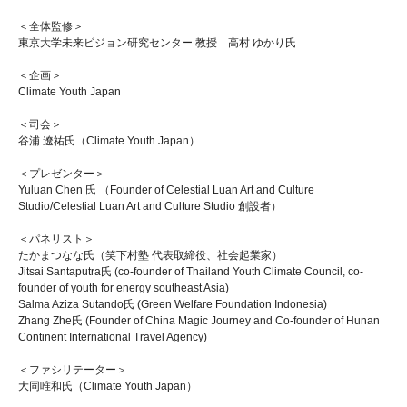
＜全体監修＞
東京大学未来ビジョン研究センター 教授 高村 ゆかり氏
＜企画＞
Climate Youth Japan
＜司会＞
谷浦 遼祐氏（Climate Youth Japan）
＜プレゼンター＞
Yuluan Chen 氏 （Founder of Celestial Luan Art and Culture
Studio/Celestial Luan Art and Culture Studio 創設者）
＜パネリスト＞
たかまつなな氏（笑下村塾 代表取締役、社会起業家）
Jitsai Santaputra氏 (co-founder of Thailand Youth Climate Council, co-
founder of youth for energy southeast Asia)
Salma Aziza Sutando氏 (Green Welfare Foundation Indonesia)
Zhang Zhe氏 (Founder of China Magic Journey and Co-founder of Hunan
Continent International Travel Agency)
＜ファシリテーター＞
大同唯和氏（Climate Youth Japan）