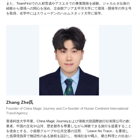
また、TeamFirstでの人材育成やアスエネでの事業開発を経験。ジャカルタ出身の
経験から環境への関心を深め、立命館アジア太平洋大学にて環境・開発学の学士号
を取得。在学中にはスウェーデンのハルムスタッド大学に留学。
Zhang Zhe氏
Founder of China Magic Journey and Co-founder of Hunan Continent International
Travel Agency
香港科技大学卒業。China Magic Journeyおよび湖南大陸国際旅行社有限公司の創
業者。中国の文化や山河、歴史都市を尊重しながら体験できる旅行を提案すること
を使命とする。小規模グループや公共交通の活用、「Leave No Trace」を重視し
た低環境負荷で物語性のある旅程を設計し、地域社会や職人、郷土料理との出会い