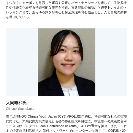
をつなぐ。カーボンを意識した運営や公正なパートナーシップを通じて、生物多様
性や伝統文化を守る持続可能な観光を推進。古典庭園の探訪から辺境トレイルのト
レッキングまで、あらゆる旅を好奇心と保全意識を育む機会とし、人と自然の調和
を目指している。
大同唯和氏
Climate Youth Japan
青年環境NGO Climate Youth Japan (CYJ) AFOLU部門統括。持続可能な社会の実現
に向けた、気候変動対策の強化と若者の参画拡大を目標に、環境省への政策提言や
ユース向けプログラムLocal Conference of Youth(LCOY)の運営を担当。また、これ
まで特定非営利活動法人 気候ネットワークでのインターンを通じて、COP28・29