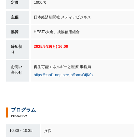
定員
1000名
主催
日本経済新聞社 メディアビジネス
協賛
HESTA大倉、成協信用組合
締め切
2025/9/29(月) 16:00
り
お問い
再生可能エネルギーと医療 事務局
合わせ
https://conf1.nep-sec.jp/form/OfjK0z
プログラム
PROGRAM
10:30～10:35
挨拶