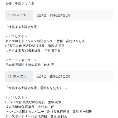
女優 美園 さくら氏
10:35～11:10
座談会（前半座談会①）
「進化する太陽光発電」
＜パネリスト＞
東京大学未来ビジョン研究センター 教授 高村ゆかり氏
HESTA大倉 代表取締役社長 鬼塚 友章氏
しろくま電力 代表取締役 谷本 貫造氏
＜コーディネーター＞
日本経済新聞社 編集委員 鈴木 亮
11:10～12:00
座談会（後半座談会②）
「進化する太陽光発電～需要家を交えて～」
＜パネリスト＞
HESTA大倉 代表取締役社長 鬼塚 友章氏
成協信用組合 理事長 大村 佳三氏
マルハン 北日本カンパニー 副社長執行役員 實川 裕一郎氏
八千代ポートリー 代表取締役 笠原 政利氏