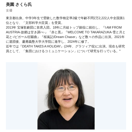
美園 さくら氏
女優
東京都出身。中学3年生で受験した数学検定準2級で年齢不問2万2,222人中全国第1
位となり、「文部科学大臣賞」を受賞。
2013年 宝塚歌劇団に首席入団。18年に月組トップ娘役に就任し、『I AM FROM
AUSTRIA-故郷は甘き調べ-』『赤と黒』『WELCOME TO TAKARAZUKA-雪と月と
花と-/ピガール狂騒曲』『桜嵐記/Dream Chaser』など数々の作品に出演。2021年
に退団後、慶應義塾大学大学院に進学し、2024年に修了。
近年では『DEATH TAKES A HOLIDAY』(24年、グラツィア役)に出演。現在も研究
員として、「集団におけるコミュニケーション」について研究を行っている。"