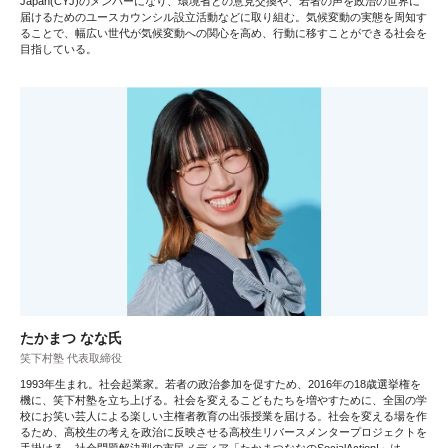
Japan(CYJ)のメンバーになり、環境省との意見交換や、若者の声を政治の世界に
届けるためのユースカウンシル設立活動などに取り組む。気候変動の実態を周知す
ることで、幅広い世代が気候変動への関心を高め、行動に移すことができる社会を
目指している。
たかまつ なな氏
笑下村塾 代表取締役
1993年生まれ。社会起業家。若者の政治参加を促すため、2016年の18歳選挙権を
機に、笑下村塾を立ち上げる。社会を変えるこどもたちを増やすために、全国の学
校にお笑い芸人による楽しい主権者教育の出張授業を届ける。社会を変える場を作
るため、高校生の考えを政治に反映させる高校生リバースメンタープロジェクトを