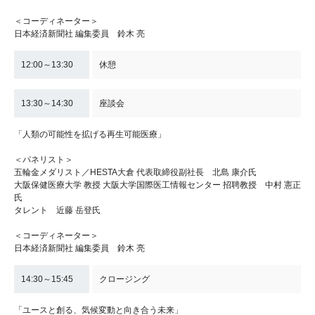
＜コーディネーター＞
日本経済新聞社 編集委員 鈴木 亮
12:00～13:30
休憩
13:30～14:30
座談会
「人類の可能性を拡げる再生可能医療」
＜パネリスト＞
五輪金メダリスト／HESTA大倉 代表取締役副社長 北島 康介氏
大阪保健医療大学 教授 大阪大学国際医工情報センター 招聘教授 中村 憲正
氏
タレント 近藤 岳登氏
＜コーディネーター＞
日本経済新聞社 編集委員 鈴木 亮
14:30～15:45
クロージング
「ユースと創る、気候変動と向き合う未来」