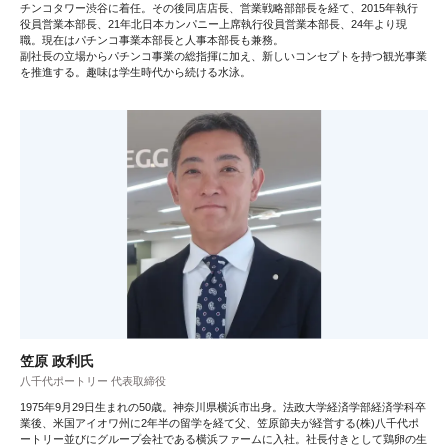
チンコタワー渋谷に着任。その後同店店長、営業戦略部部長を経て、2015年執行
役員営業本部長、21年北日本カンパニー上席執行役員営業本部長、24年より現
職。現在はパチンコ事業本部長と人事本部長も兼務。
副社長の立場からパチンコ事業の総指揮に加え、新しいコンセプトを持つ観光事業
を推進する。趣味は学生時代から続ける水泳。
笠原 政利氏
八千代ポートリー 代表取締役
1975年9月29日生まれの50歳。神奈川県横浜市出身。法政大学経済学部経済学科卒
業後、米国アイオワ州に2年半の留学を経て父、笠原節夫が経営する(株)八千代ポ
ートリー並びにグループ会社である横浜ファームに入社。社長付きとして鶏卵の生