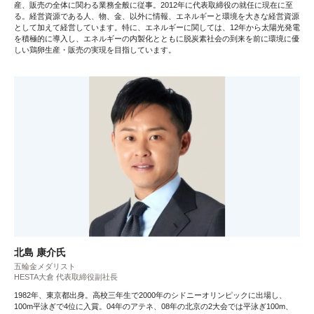
産、販売の全体に関わる業務全般に従事。2012年に代表取締役の就任に現在に至
る。経営資源である人、物、金、以外に情報、エネルギーと環境を大きな経営資源
として加えて経営しています。特に、エネルギーに関しては、12年から太陽光発電
を積極的に導入し、エネルギーの内製化とともに脱炭素社会の到来を前に環境に優
しい鶏卵生産・販売の実現を目指しています。
北島 康介氏
五輪金メダリスト
HESTA大倉 代表取締役副社長
1982年、東京都出身。高校三年生で2000年のシドニーオリンピックに出場し、
100m平泳ぎで4位に入賞。04年のアテネ、08年の北京の2大会では平泳ぎ100m、