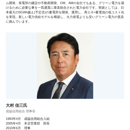
ム開発、発電所の建設や不動産開発、OM、AMの会社でもある。グリーン電力を届
けるために必要な事を一気通貫に垂直統合された電力会社です。実績としては、日
本最大の5GWh越え(予定含)の蓄電所を開発、運用し、再エネ+蓄電池の低コスト化
を実現。新しい電力供給モデルを構築し、火力発電よりも安いグリーン電力の普及
に挑んでいます。
大村 佳三氏
成協信用組合 理事長
1983年4月 成協信用組合入組
2005年4月 本店営業部 部長
2010年6月 理事