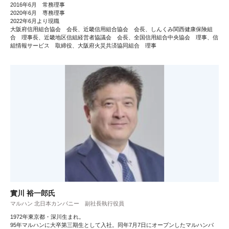
2016年6月 常務理事
2020年6月 専務理事
2022年6月より現職
大阪府信用組合協会 会長、近畿信用組合協会 会長、しんくみ関西健康保険組
合 理事長、近畿地区信組経営者協議会 会長、全国信用組合中央協会 理事、信
組情報サービス 取締役、大阪府火災共済協同組合 理事
實川 裕一郎氏
マルハン 北日本カンパニー 副社長執行役員
1972年東京都・深川生まれ。
95年マルハンに大卒第三期生として入社。同年7月7日にオープンしたマルハンパ