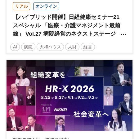
リアル
オンライン
【ハイブリッド開催】日経健康セミナー21
スペシャル 「医療・介護マネジメント最前
線」 Vol.27 病院経営のネクストステージ
～診療報酬改定のその先 AI・DX・人財戦
AI
病院
大和ハウス
人財
経営
略で描く持続可能な未来へ～
医療・介護マネジメント
医療
人材
人材戦略
日経健康セミナー
病院経営
DX
診療報酬
参加無料
土日祝開催