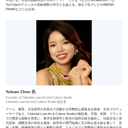
手掛ける。社会問題解決型の市民メディア「たかまつななのSocialAction!」は
YouTubeのチャンネル登録者数が20万人を超える。朝まで生テレビやABEMA
PRIMEなどにも出演。
Yuluan Chen 氏
Founder of Celestial Luan Art and Culture Studio
Celestial Luan Art and Culture Studio 創設者
アート、教育、文化研究の交差点で活動する学際的な展覧会企画者・文化プロデュ
ーサーであり、Celestial Luan Art & Culture Studioの創設者。中国、米国、フランス
での豊富な経験を背景に、東洋古典美学と欧米の知的伝統を融合し、伝統文化と現
代芸術、国際交流の対話を推進。経営学の専門知識と五大陸を巡る旅を通じて、芸
術・生態・精神美学の新たな解釈を探究。スタジオでは学際的な展覧会企画や文化