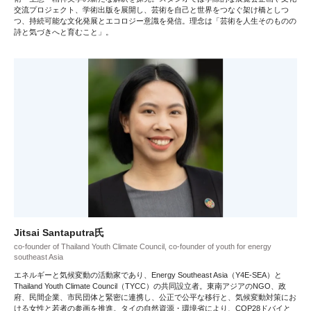
交流プロジェクト、学術出版を展開し、芸術を自己と世界をつなぐ架け橋としつ
つ、持続可能な文化発展とエコロジー意識を発信。理念は「芸術を人生そのものの
詩と気づきへと育むこと」。
Jitsai Santaputra氏
co-founder of Thailand Youth Climate Council, co-founder of youth for energy
southeast Asia
エネルギーと気候変動の活動家であり、Energy Southeast Asia（Y4E-SEA）と
Thailand Youth Climate Council（TYCC）の共同設立者。東南アジアのNGO、政
府、民間企業、市民団体と緊密に連携し、公正で公平な移行と、気候変動対策にお
ける女性と若者の参画を推進。タイの自然資源・環境省により、COP28ドバイと