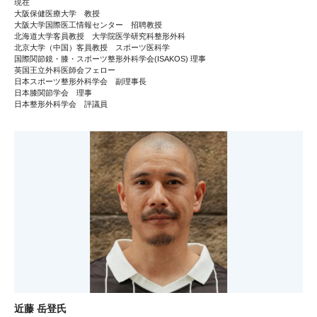
現在
大阪保健医療大学 教授
大阪大学国際医工情報センター 招聘教授
北海道大学客員教授 大学院医学研究科整形外科
北京大学（中国）客員教授 スポーツ医科学
国際関節鏡・膝・スポーツ整形外科学会(ISAKOS) 理事
英国王立外科医師会フェロー
日本スポーツ整形外科学会 副理事長
日本膝関節学会 理事
日本整形外科学会 評議員
近藤 岳登氏