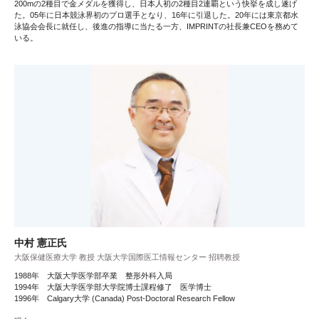
200mの2種目で金メダルを獲得し、日本人初の2種目2連覇という快挙を成し遂げ
た。05年に日本競泳界初のプロ選手となり、16年に引退した。20年には東京都水
泳協会会長に就任し、後進の指導に当たる一方、IMPRINTの社長兼CEOを務めて
いる。
中村 憲正氏
大阪保健医療大学 教授 大阪大学国際医工情報センター 招聘教授
1988年 大阪大学医学部卒業 整形外科入局
1994年 大阪大学医学部大学院博士課程修了 医学博士
1996年 Calgary大学 (Canada) Post-Doctoral Research Fellow