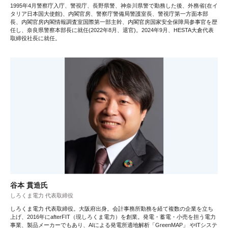
1995年4月警察庁入庁、警視庁、長野県警、神奈川県警で勤務した後、外務省(在イ
タリア日本国大使館)、内閣官房、警察庁警備局警護室長、警視庁第一方面本部
長、内閣官房内閣情報調査室国際第一部主幹、内閣官房国家安全保障局参事官を歴
任し、奈良県警察本部長に就任(2022年8月、退官)。2024年9月、HESTA大倉代表
取締役社長に就任。
谷本 貫造氏
しろくま電力 代表取締役
しろくま電力 代表取締役。大阪府出身。会計事務所勤務を経て複数の企業を立ち
上げ、2016年にafterFIT（現しろくま電力）を創業。発電・蓄電・小売を担う電力
事業、製品メーカーでもあり、AIによる発電所適地解析「GreenMAP」 やITシステ