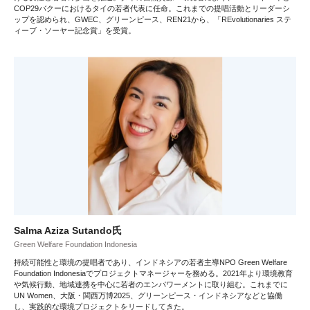
COP29バクーにおけるタイの若者代表に任命。これまでの提唱活動とリーダーシ
ップを認められ、GWEC、グリーンピース、REN21から、「REvolutionaries ステ
ィーブ・ソーヤー記念賞」を受賞。
Salma Aziza Sutando氏
Green Welfare Foundation Indonesia
持続可能性と環境の提唱者であり、インドネシアの若者主導NPO Green Welfare
Foundation Indonesiaでプロジェクトマネージャーを務める。2021年より環境教育
や気候行動、地域連携を中心に若者のエンパワーメントに取り組む。これまでに
UN Women、大阪・関西万博2025、グリーンピース・インドネシアなどと協働
し、実践的な環境プロジェクトをリードしてきた。