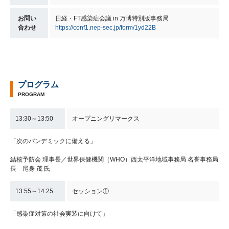
お問い
日経・FT感染症会議 in 万博特別版事務局
合わせ
https://conf1.nep-sec.jp/form/1yd22B
プログラム
PROGRAM
13:30～13:50
オープニングリマークス
「次のパンデミックに備える」
結核予防会 理事長／世界保健機関（WHO）西太平洋地域事務局 名誉事務局
長 尾身 茂 氏
13:55～14:25
セッション①
「感染症対策の社会実装に向けて」