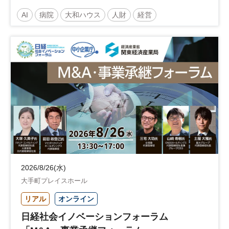
～診療報酬改定のその先 AI・DX・人財戦
AI
病院
大和ハウス
人財
経営
略で描く持続可能な未来へ～
医療・介護マネジメント
医療
人材
人材戦略
日経健康セミナー
病院経営
DX
診療報酬
参加無料
土日祝開催
2026/8/26(水)
大手町プレイスホール
リアル
オンライン
日経社会イノベーションフォーラム