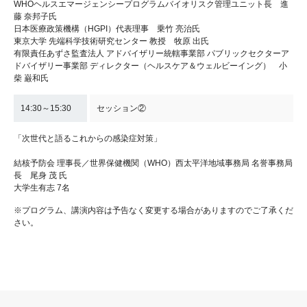
WHOヘルスエマージェンシープログラムバイオリスク管理ユニット長 進
藤 奈邦子氏
日本医療政策機構（HGPI）代表理事 乗竹 亮治氏
東京大学 先端科学技術研究センター 教授 牧原 出氏
有限責任あずさ監査法人 アドバイザリー統轄事業部 パブリックセクターア
ドバイザリー事業部 ディレクター（ヘルスケア＆ウェルビーイング） 小
柴 巌和氏
14:30～15:30
セッション②
「次世代と語るこれからの感染症対策」
結核予防会 理事長／世界保健機関（WHO）西太平洋地域事務局 名誉事務局
長 尾身 茂 氏
大学生有志 7名
※プログラム、講演内容は予告なく変更する場合がありますのでご了承くだ
さい。