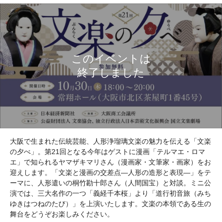
大阪で生まれた伝統芸能、人形浄瑠璃文楽の魅力を伝える「文楽
の夕べ」。第21回となる今年はゲストに漫画「テルマエ・ロマ
エ」で知られるヤマザキマリさん（漫画家・文筆家・画家）をお
迎えします。「文楽と漫画の交差点―人形の造形と表現―」をテ
ーマに、人形遣いの桐竹勘十郎さん（人間国宝）と対談。ミニ公
演では、三大名作の一つ「義経千本桜」より「道行初音旅（みち
ゆきはつねのたび）」を上演いたします。文楽の本領である生の
舞台をどうぞお楽しみください。