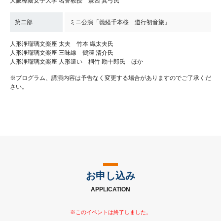
大阪樟蔭女子大学 名誉教授 森西 真弓氏
第二部
ミニ公演「義経千本桜 道行初音旅」
人形浄瑠璃文楽座 太夫 竹本 織太夫氏
人形浄瑠璃文楽座 三味線 鶴澤 清介氏
人形浄瑠璃文楽座 人形遣い 桐竹 勘十郎氏 ほか
※プログラム、講演内容は予告なく変更する場合がありますのでご了承くだ
さい。
お申し込み
APPLICATION