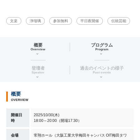
文楽
浄瑠璃
参加無料
平日夜開催
伝統芸能
概要
プログラム
Overview
Program
登壇者
過去のイベントの様子
Speaker
Past events
概要
OVERVIEW
開催日
2025/10/30(木)
時
18:00～20:00（開場17:30）
会場
常翔ホール（大阪工業大学梅田キャンパス OIT梅田タワ