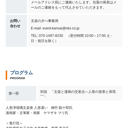
メールアドレス宛にご連絡いたします。当落の発表はメ
ールのご連絡をもって代えさせていただきます。
お問い
文楽の夕べ事務局
合わせ
E-mail: event.kansai@nks.co.jp
TEL: 070-1497-8230 （受付時間 10:00～17:00 土・
日・祝日を除く）
プログラム
PROGRAM
対談 「文楽と漫画の交差点―人形の造形と表現
第一部
―」
人形浄瑠璃文楽座 人形遣い 桐竹 勘十郎氏
漫画家・文筆家・画家 ヤマザキ マリ氏
＜進行役＞