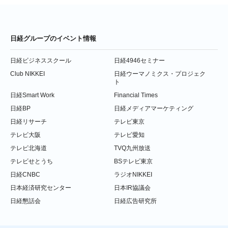
日経グループのイベント情報
日経ビジネススクール
日経4946セミナー
Club NIKKEI
日経ウーマノミクス・プロジェク
ト
日経Smart Work
Financial Times
日経BP
日経メディアマーケティング
日経リサーチ
テレビ東京
テレビ大阪
テレビ愛知
テレビ北海道
TVQ九州放送
テレビせとうち
BSテレビ東京
日経CNBC
ラジオNIKKEI
日本経済研究センター
日本IR協議会
日経懇話会
日経広告研究所