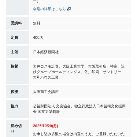
ー）
会場の詳細はこちら
受講料
無料
定員
400名
主催
日本経済新聞社
協賛
岩井コスモ証券、大阪工業大学、大阪取引所、神宗、近
鉄グループホールディングス、佐川印刷、サントリー、
大和ハウス工業
後援
大阪商工会議所
協力
公益財団法人 文楽協会、独立行政法人日本芸術文化振興
会 国立文楽劇場
締め切
2025/10/20(月)
り
お申し込み多数の場合は抽選のうえ、ご登録いただいた