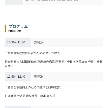
プログラム
PROGRAM
10:30～11:30
講演①
「持続可能な病院経営のための連立方程式」
社会医療法人財団董仙会 恵寿総合病院 理事長／全日本病院協会 会長 神野
正博氏
11:40～12:40
講演②
「健全な収益向上のための施策と組織運営」
日本経営 代表取締役社長 橋本 竜也氏