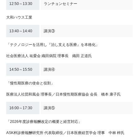
12:50～13:30
ランチョンセミナー
大和ハウス工業
13:40～14:40
講演③
「テクノロジーを活用し『治し支える医療』を本格化」
社会医療法人 祐愛会 織田病院 理事長 織田 正道氏
14:50～15:50
講演④
「慢性期医療の使命と役割」
医療法人社団和風会 理事長／日本慢性期医療協会 会長 橋本 康子氏
16:00～17:30
講演⑤
「2026年度診療報酬改定の概要と経営対応」
ASK梓診療報酬研究所 代表取締役／日本医療経営学会 理事 中林 梓氏