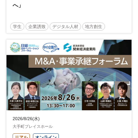
へ」
学生
企業誘致
デジタル人材
地方創生
企業立地
人材育成
経営者
交流会付き
地域活性化
自治体
2026/8/26(水)
大手町プレイスホール
リアル
オンライン