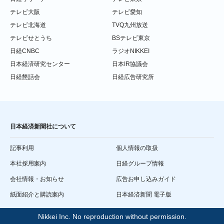
テレビ大阪
テレビ愛知
テレビ北海道
TVQ九州放送
テレビせとうち
BSテレビ東京
日経CNBC
ラジオNIKKEI
日本経済研究センター
日本IR協議会
日経懇話会
日経広告研究所
日本経済新聞社について
記事利用
個人情報の取扱
本社採用案内
日経グループ情報
会社情報・お知らせ
広告お申し込みガイド
紙面紹介と購読案内
日本経済新聞 電子版
Nikkei Inc. No reproduction without permission.