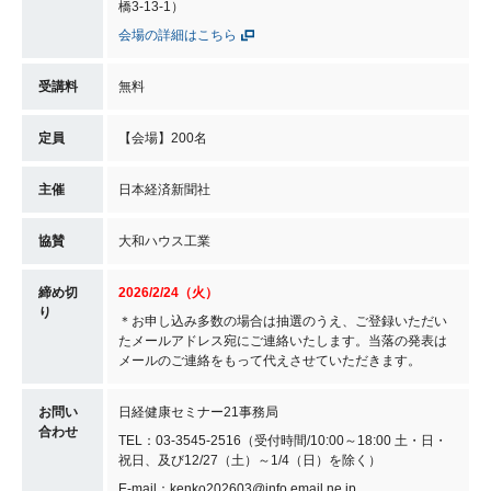
橋3-13-1）
会場の詳細はこちら
受講料
無料
定員
【会場】200名
主催
日本経済新聞社
協賛
大和ハウス工業
締め切
2026/2/24（火）
り
＊お申し込み多数の場合は抽選のうえ、ご登録いただい
たメールアドレス宛にご連絡いたします。当落の発表は
メールのご連絡をもって代えさせていただきます。
お問い
日経健康セミナー21事務局
合わせ
TEL：03-3545-2516（受付時間/10:00～18:00 土・日・
祝日、及び12/27（土）～1/4（日）を除く）
E-mail：kenko202603@info.email.ne.jp