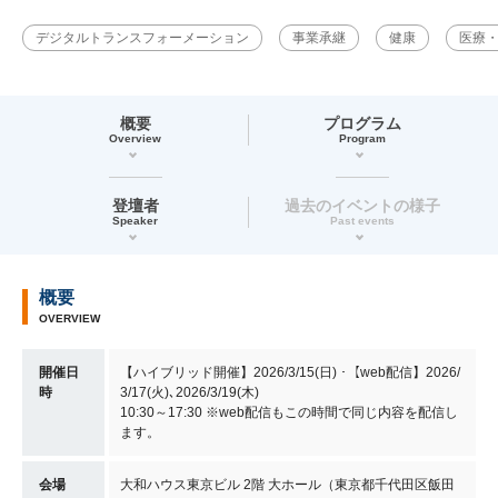
デジタルトランスフォーメーション
事業承継
健康
医療
概要
プログラム
Overview
Program
登壇者
過去のイベントの様子
Speaker
Past events
概要
OVERVIEW
開催日
【ハイブリッド開催】2026/3/15(日) ･【web配信】2026/
時
3/17(火)､2026/3/19(木)
10:30～17:30 ※web配信もこの時間で同じ内容を配信し
ます。
会場
大和ハウス東京ビル 2階 大ホール（東京都千代田区飯田