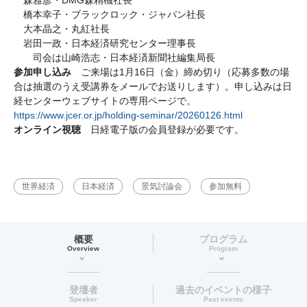
森雅彦・DMG森精機社長
橋本幸子・ブラックロック・ジャパン社長
大本晶之・丸紅社長
岩田一政・日本経済研究センター理事長
司会は山崎浩志・日本経済新聞社編集局長
参加申し込み
ご来場は1月16日（金）締め切り（応募多数の場
合は抽選のうえ受講券をメールでお送りします）。申し込みは日
経センターウェブサイトの専用ページで。
https://www.jcer.or.jp/holding-seminar/20260126.html
オンライン視聴
日経電子版の会員登録が必要です。
世界経済
日本経済
景気討論会
参加無料
概要
プログラム
Overview
Program
登壇者
過去のイベントの様子
Speaker
Past events