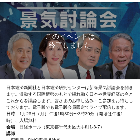
日本経済新聞社と日本経済研究センターは新春景気討論会を開き
ます。激動する国際情勢のもとで揺れ動く日本や世界経済の今と
これからを議論します。皆さまのお申し込み・ご参加をお待ちし
ております。電子版でも電子版会員限定でライブ配信します。
日時
1月26日（月）午後1時30分〜3時30分（開場は午後1
時）、入場無料
会場
日経ホール（東京都千代田区大手町1-3-7）
講師