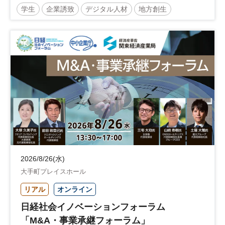
学生
企業誘致
デジタル人材
地方創生
企業立地
人材育成
経営者
交流会付き
地域活性化
自治体
2026/8/26(水)
大手町プレイスホール
リアル
オンライン
日経社会イノベーションフォーラム
「M&A・事業承継フォーラム」