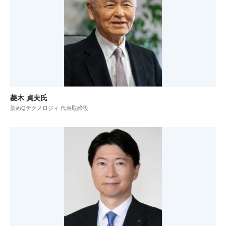
菱木 貞夫氏
染めQテクノロジィ 代表取締役