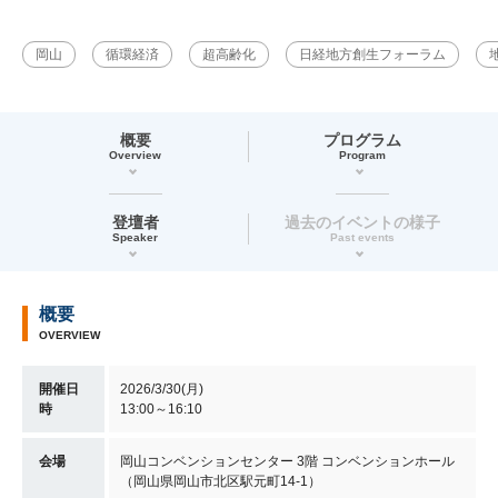
岡山
循環経済
超高齢化
日経地方創生フォーラム
概要
プログラム
Overview
Program
登壇者
過去のイベントの様子
Speaker
Past events
概要
OVERVIEW
開催日
2026/3/30(月)
時
13:00～16:10
会場
岡山コンベンションセンター 3階 コンベンションホール
（岡山県岡山市北区駅元町14-1）