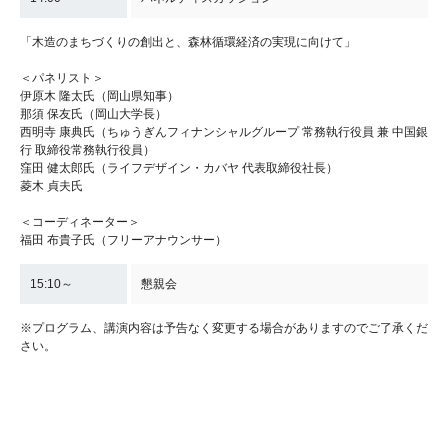
「木造のまちづくりの創出と、森林循環経済の実現に向けて」
＜パネリスト＞
伊原木 隆太氏（岡山県知事）
那須 保友氏（岡山大学長）
西明寺 康典氏（ちゅうぎんフィナンシャルグループ 常務執行役員 兼 中国銀
行 取締役常務執行役員）
窪田 健太郎氏（ライフデザイン・カバヤ 代表取締役社長）
菱木 貞夫氏
＜コーディネーター＞
福田 布貴子氏（フリーアナウンサー）
15:10～
懇親会
※プログラム、講演内容は予告なく変更する場合がありますのでご了承くだ
さい。