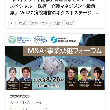
スペシャル 「医療・介護マネジメント最前
線」 Vol.27 病院経営のネクストステージ
～診療報酬改定のその先 AI・DX・人財戦
AI
病院
大和ハウス
人財
経営
略で描く持続可能な未来へ～
医療・介護マネジメント
医療
人材
人材戦略
日経健康セミナー
病院経営
DX
診療報酬
参加無料
土日祝開催
2026/8/26(水)
大手町プレイスホール