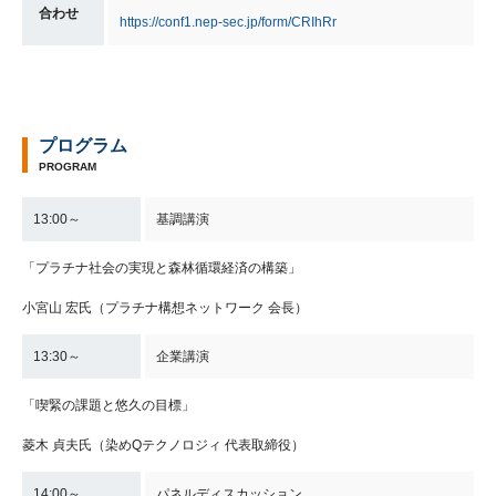
合わせ
https://conf1.nep-sec.jp/form/CRIhRr
プログラム
PROGRAM
13:00～
基調講演
「プラチナ社会の実現と森林循環経済の構築」
小宮山 宏氏（プラチナ構想ネットワーク 会長）
13:30～
企業講演
「喫緊の課題と悠久の目標」
菱木 貞夫氏（染めQテクノロジィ 代表取締役）
14:00～
パネルディスカッション