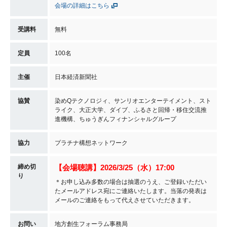
会場の詳細はこちら
受講料
無料
定員
100名
主催
日本経済新聞社
協賛
染めQテクノロジィ、サンリオエンターテイメント、スト
ライク、大正大学、ダイブ、ふるさと回帰・移住交流推
進機構、ちゅうぎんフィナンシャルグループ
協力
プラチナ構想ネットワーク
締め切
【会場聴講】
2026/3/25（水）17:00
り
＊お申し込み多数の場合は抽選のうえ、ご登録いただい
たメールアドレス宛にご連絡いたします。当落の発表は
メールのご連絡をもって代えさせていただきます。
お問い
地方創生フォーラム事務局