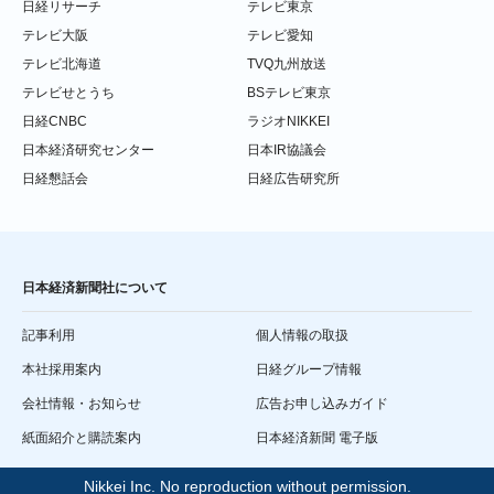
日経リサーチ
テレビ東京
テレビ大阪
テレビ愛知
テレビ北海道
TVQ九州放送
テレビせとうち
BSテレビ東京
日経CNBC
ラジオNIKKEI
日本経済研究センター
日本IR協議会
日経懇話会
日経広告研究所
日本経済新聞社について
記事利用
個人情報の取扱
本社採用案内
日経グループ情報
会社情報・お知らせ
広告お申し込みガイド
紙面紹介と購読案内
日本経済新聞 電子版
Nikkei Inc. No reproduction without permission.