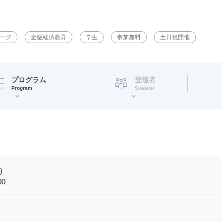
リーグ
金融経済教育
学生
参加無料
土日祝開催
プログラム
登壇者
Program
Speaker
)
00