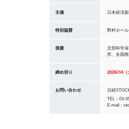
主催
日本経済新
特別協賛
野村ホール
後援
文部科学省
所、全国商
締め切り
2026
/7/4
お問い合わせ
日経STO
TEL：03
E-mail：sto