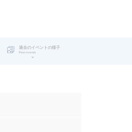
過去のイベントの様子
Past events