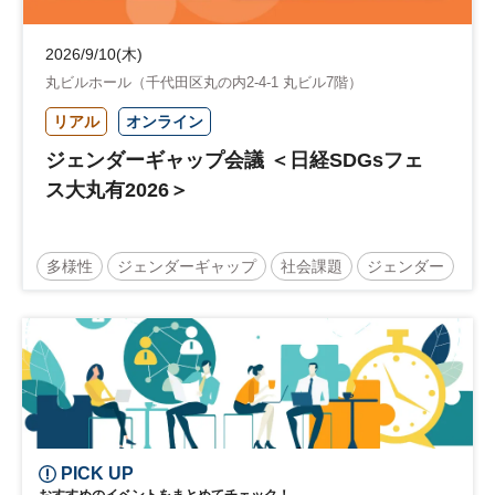
2026/9/10(木)
丸ビルホール（千代田区丸の内2-4-1 丸ビル7階）
リアル
オンライン
ジェンダーギャップ会議 ＜日経SDGsフェ
ス大丸有2026＞
多様性
ジェンダーギャップ
社会課題
ジェンダー
ウェルビーイング
日経SDGsフェス
日経SDGsフォーラム
SDGs
ダイバーシティ
女性活躍
参加無料
PICK UP