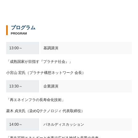
プログラム
PROGRAM
13:00～
基調講演
「成熟国家が目指す『プラチナ社会』」
小宮山 宏氏（プラチナ構想ネットワーク 会長）
13:30～
企業講演
「再エネインフラの長寿命化技術」
菱木 貞夫氏（染めQテクノロジィ 代表取締役）
14:00～
パネルディスカッション
「再生可能エネルギーと水素で広がる地域と産業の未来」