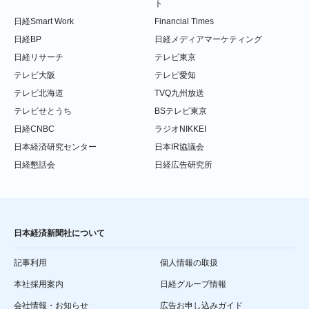
ト
日経Smart Work
Financial Times
日経BP
日経メディアマーケティング
日経リサーチ
テレビ東京
テレビ大阪
テレビ愛知
テレビ北海道
TVQ九州放送
テレビせとうち
BSテレビ東京
日経CNBC
ラジオNIKKEI
日本経済研究センター
日本IR協議会
日経懇話会
日経広告研究所
日本経済新聞社について
記事利用
個人情報の取扱
本社採用案内
日経グループ情報
会社情報・お知らせ
広告お申し込みガイド