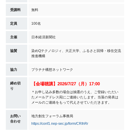
受講料
無料
定員
100名
主催
日本経済新聞社
協賛
染めQテクノロジィ、大正大学、ふるさと回帰・移住交流
推進機構
協力
プラチナ構想ネットワーク
締め切
【会場聴講】
2026/7/27（月）17:00
り
＊お申し込み多数の場合は抽選のうえ、ご登録いただい
たメールアドレス宛にご連絡いたします。当落の発表は
メールのご連絡をもって代えさせていただきます。
お問い
地方創生フォーラム事務局
合わせ
https://conf1.nep-sec.jp/form/CRIhRr