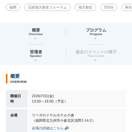
福岡
日経地方創生フォーラム
地方創生
SDGs
再生
概要
プログラム
Overview
Program
登壇者
過去のイベントの様子
Speaker
Past events
概要
OVERVIEW
開催日
2026/7/31(金)
時
13:00～16:00（予定）
会場
リーガロイヤルホテル小倉
（福岡県北九州市小倉北区浅野2-14-2）
会場の詳細はこちら