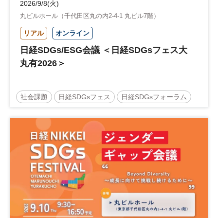
2026/9/8(火)
丸ビルホール（千代田区丸の内2-4-1 丸ビル7階）
リアル
オンライン
日経SDGs/ESG会議 ＜日経SDGsフェス大
丸有2026＞
社会課題
日経SDGsフェス
日経SDGsフォーラム
サステナブル
ESG
経営戦略
SDGs
参加無料