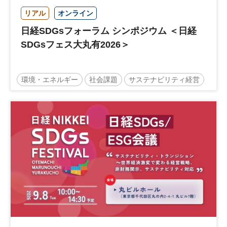
リアル
オンライン
日経SDGsフォーラム シンポジウム ＜日経
SDGsフェス大丸有2026＞
環境・エネルギー
社会課題
サステナビリティ経営
サステナビリティ
日経SDGsフェス
日経SDGsフォーラム
サステナブル
SDGs
グローバル
参加無料