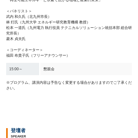
＜パネリスト＞
武内 和久氏（北九州市長）
林 灯氏（九州大学 エネルギー研究教育機構 教授）
松本 一道氏（九州電力 執行役員 テクニカルソリューション統括本部 総合研
究所長）
菱木 貞夫氏
＜コーディネーター＞
福田 布貴子氏（フリーアナウンサー）
15:00～
懇親会
※プログラム、講演内容は予告なく変更する場合がありますのでご了承くだ
さい。
登壇者
SPEAKER