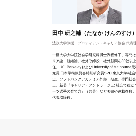
田中 研之輔（たなか けんのすけ
法政大学教授、プロティアン・キャリア協会 代表
一橋大学大学院社会学研究科博士課程修了。専門は
リア論、組織論。社外取締役・社外顧問を30社以
任。UC. BerkeleyおよびUniversity of Melbourn
究員 日本学術振興会特別研究員SPD 東京大学/社
士。ソフトバンクアカデミア外部一期生。専門社会
士。新著『キャリア・アントラージュ: 社会で役立
ーツ選手の育て方』（共著）など著書や連載多数。Gl
代表取締役。