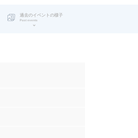
過去のイベントの様子
Past events