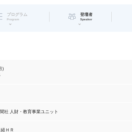
プログラム
登壇者
Program
Speaker
月)
5
聞社 人財・教育事業ユニット
日経ＨＲ