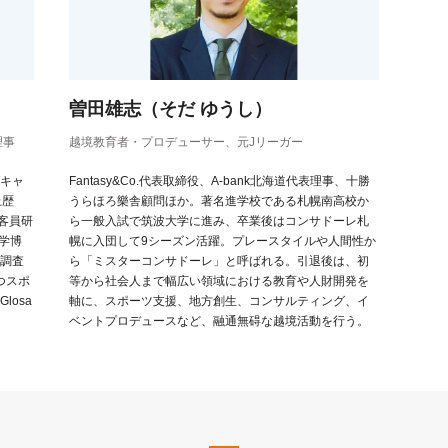
）
曽田雄志（そだ ゆうし）
理事
越境教育者・プロデューサー、元Jリーガー
キャ
Fantasy&Co.代表取締役、A-bank北海道代表理事、十勝
上歴
うらほろ樂舎顧問ほか。著名進学校である札幌南高校か
e元客員研
ら一般入試で筑波大学に進み、卒業後はコンサドーレ札
会学博
幌に入団して9シーズン活躍。プレースタイルや人間性か
調査
ら「ミスターコンサドーレ」と呼ばれる。引退後は、初
つスポ
等から社会人まで幅広い領域における教育や人財開発を
osa
軸に、スポーツ支援、地方創生、コンサルティング、イ
ベントプロデュースなど、融通無碍な越境活動を行う。