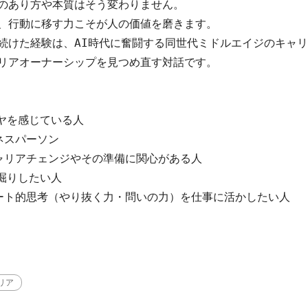
のあり方や本質はそう変わりません。

、行動に移す力こそが人の価値を磨きます。

続けた経験は、AI時代に奮闘する同世代ミドルエイジのキャリ
リアオーナーシップを見つめ直す対話です。

ヤを感じている人

スパーソン

ャリアチェンジやその準備に関心がある人

掘りしたい人

ート的思考（やり抜く力・問いの力）を仕事に活かしたい人
リア