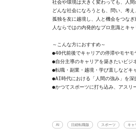
社会や環境は大きく変わっても、人間
どんな社会になろうとも、問い、考え
孤独を友に越境し、人と機会をつなぎ
人ならではの内発的なプロ意識とキャ
～こんな方におすすめ～

●40代前後でキャリアの停滞やモヤモ
●自分主導のキャリアを築きたいビジネ
●転職・副業・越境・学び直しなどキ
●AI時代における「人間の強み」を深
●かつてスポーツに打ち込み、アスリ
AI
日経転職版
スポーツ
キャ