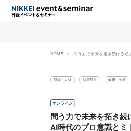
HOME
問う力で未来を拓き続ける超文系越境アスリートと考える、A
組織・人材
健康経営
健康・医療
オンライン
問う力で未来を拓き続
AI時代のプロ意識と