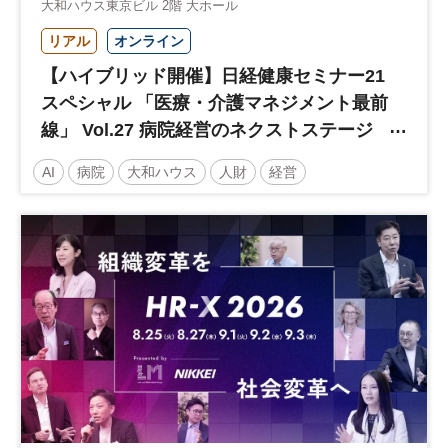
大和ハウス東京ビル 2階 大ホール
リアル
オンライン
【ハイブリッド開催】日経健康セミナー21
スペシャル 「医療・介護マネジメント最前
線」 Vol.27 病院経営のネクストステージ
～診療報酬改定のその先 AI・DX・人財戦
AI
病院
大和ハウス
人財
経営
略で描く持続可能な未来へ～
医療・介護マネジメント
医療
人材
人材戦略
日経健康セミナー
病院経営
DX
診療報酬
参加無料
土日祝開催