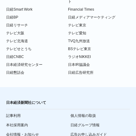
ト
日経Smart Work
Financial Times
日経BP
日経メディアマーケティング
日経リサーチ
テレビ東京
テレビ大阪
テレビ愛知
テレビ北海道
TVQ九州放送
テレビせとうち
BSテレビ東京
日経CNBC
ラジオNIKKEI
日本経済研究センター
日本IR協議会
日経懇話会
日経広告研究所
日本経済新聞社について
記事利用
個人情報の取扱
本社採用案内
日経グループ情報
会社情報・お知らせ
広告お申し込みガイド