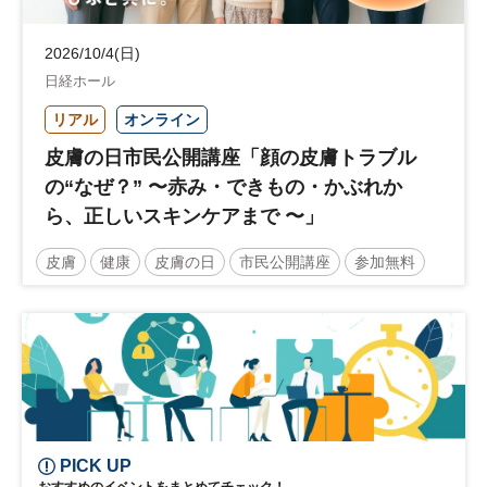
2026/10/4(日)
日経ホール
リアル
オンライン
皮膚の日市民公開講座「顔の皮膚トラブル
の“なぜ？” 〜赤み・できもの・かぶれか
ら、正しいスキンケアまで 〜」
皮膚
健康
皮膚の日
市民公開講座
参加無料
土日祝開催
PICK UP