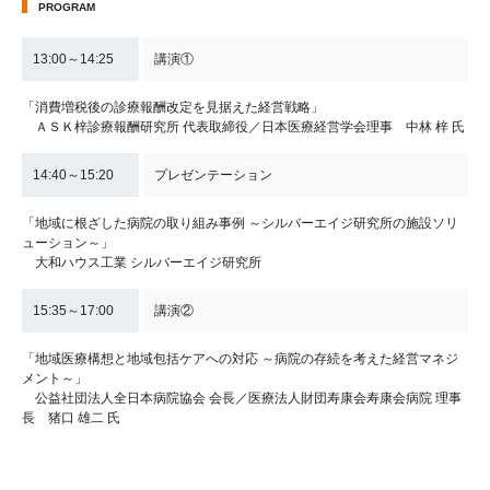
PROGRAM
13:00～14:25
講演①
「消費増税後の診療報酬改定を見据えた経営戦略」
ＡＳＫ梓診療報酬研究所 代表取締役／日本医療経営学会理事 中林 梓 氏
14:40～15:20
プレゼンテーション
「地域に根ざした病院の取り組み事例 ～シルバーエイジ研究所の施設ソリ
ューション～」
大和ハウス工業 シルバーエイジ研究所
15:35～17:00
講演②
「地域医療構想と地域包括ケアへの対応 ～病院の存続を考えた経営マネジ
メント～」
公益社団法人全日本病院協会 会長／医療法人財団寿康会寿康会病院 理事
長 猪口 雄二 氏