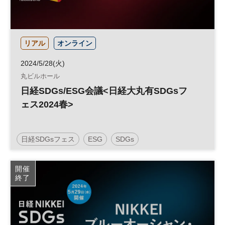
リアル
オンライン
2024/5/28(火)
丸ビルホール
日経SDGs/ESG会議<日経大丸有SDGsフ
ェス2024春>
日経SDGsフェス
ESG
SDGs
開催
終了