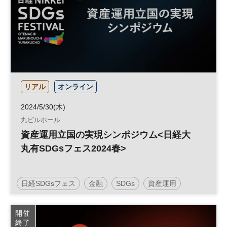
リアル
オンライン
2024/5/30(木)
丸ビルホール
資産運用立国の実現シンポジウム<日経大
丸有SDGsフェス2024春>
日経SDGsフェス
金融
SDGs
資産運用
開催
終了