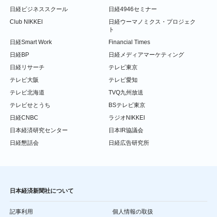
日経ビジネススクール
日経4946セミナー
Club NIKKEI
日経ウーマノミクス・プロジェク
ト
日経Smart Work
Financial Times
日経BP
日経メディアマーケティング
日経リサーチ
テレビ東京
テレビ大阪
テレビ愛知
テレビ北海道
TVQ九州放送
テレビせとうち
BSテレビ東京
日経CNBC
ラジオNIKKEI
日本経済研究センター
日本IR協議会
日経懇話会
日経広告研究所
日本経済新聞社について
記事利用
個人情報の取扱