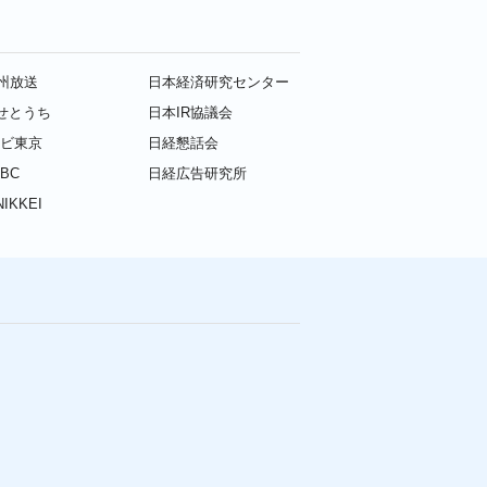
九州放送
日本経済研究センター
せとうち
日本IR協議会
レビ東京
日経懇話会
BC
日経広告研究所
IKKEI