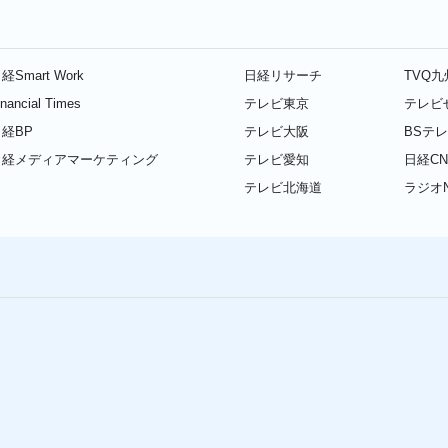
経Smart Work
日経リサーチ
TVQ
inancial Times
テレビ東京
テレビ
経BP
テレビ大阪
BSテ
日経メディアマーケティング
テレビ愛知
日経CN
テレビ北海道
ラジオN