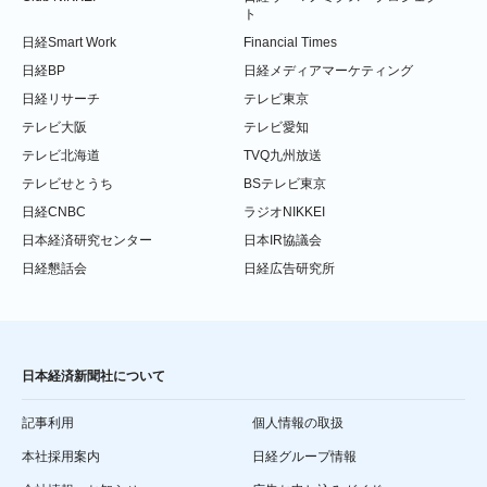
ト
日経Smart Work
Financial Times
日経BP
日経メディアマーケティング
日経リサーチ
テレビ東京
テレビ大阪
テレビ愛知
テレビ北海道
TVQ九州放送
テレビせとうち
BSテレビ東京
日経CNBC
ラジオNIKKEI
日本経済研究センター
日本IR協議会
日経懇話会
日経広告研究所
日本経済新聞社について
記事利用
個人情報の取扱
本社採用案内
日経グループ情報