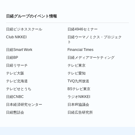
日経グループのイベント情報
日経ビジネススクール
日経4946セミナー
Club NIKKEI
日経ウーマノミクス・プロジェク
ト
日経Smart Work
Financial Times
日経BP
日経メディアマーケティング
日経リサーチ
テレビ東京
テレビ大阪
テレビ愛知
テレビ北海道
TVQ九州放送
テレビせとうち
BSテレビ東京
日経CNBC
ラジオNIKKEI
日本経済研究センター
日本IR協議会
日経懇話会
日経広告研究所