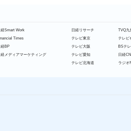
経Smart Work
日経リサーチ
TVQ
inancial Times
テレビ東京
テレビ
経BP
テレビ大阪
BSテ
日経メディアマーケティング
テレビ愛知
日経CN
テレビ北海道
ラジオN