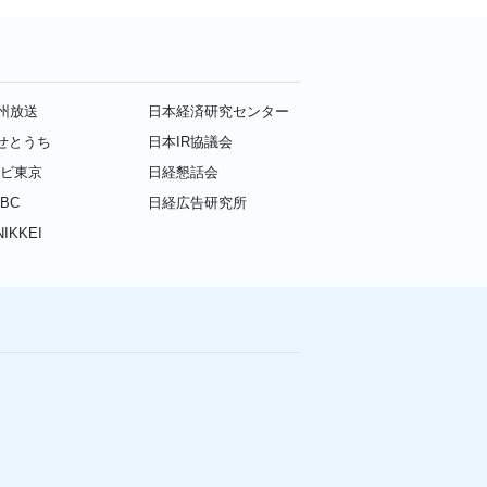
九州放送
日本経済研究センター
せとうち
日本IR協議会
レビ東京
日経懇話会
BC
日経広告研究所
IKKEI