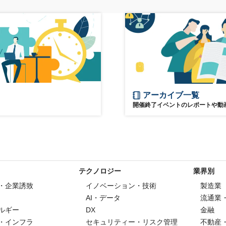
アーカイブ一覧
開催終了イベントのレポートや動
テクノロジー
業界別
・企業誘致
イノベーション・技術
製造業
AI・データ
流通業
ルギー
DX
金融
・インフラ
セキュリティー・リスク管理
不動産