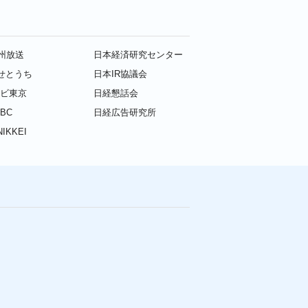
九州放送
日本経済研究センター
せとうち
日本IR協議会
レビ東京
日経懇話会
BC
日経広告研究所
IKKEI