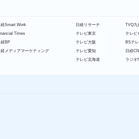
経Smart Work
日経リサーチ
TVQ
inancial Times
テレビ東京
テレビ
経BP
テレビ大阪
BSテ
日経メディアマーケティング
テレビ愛知
日経CN
テレビ北海道
ラジオN