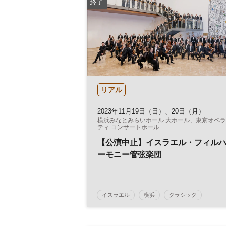
終了
リアル
2023年11月19日（日）、20日（月）
横浜みなとみらいホール 大ホール、東京オペ
ティ コンサートホール
【公演中止】イスラエル・フィル
ーモニー管弦楽団
イスラエル
横浜
クラシック
オーケストラ
ピアノ
ヴァイオリン