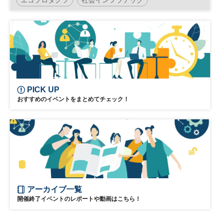
SDGs Week EXPO
社会課題
サステナビリティ
地球環境
脱炭素
カーボンニュートラル
持続可能社会
地方創生
環境
サステナブル
SDGs
インフラ
エコプロ
気候変動
PICK UP
おすすめのイベントをまとめてチェック！
災害対策
展示会
アーカイブ一覧
開催終了イベントのレポートや動画はこちら！