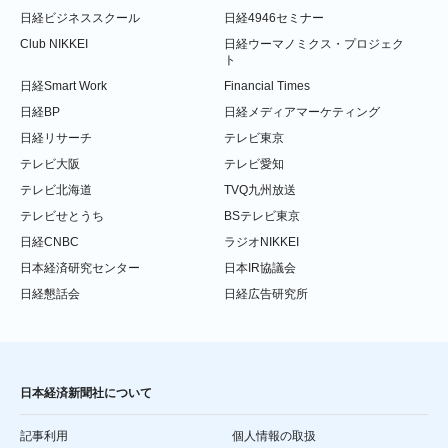
日経ビジネススクール
日経4946セミナー
Club NIKKEI
日経ウーマノミクス・プロジェク
ト
日経Smart Work
Financial Times
日経BP
日経メディアマーケティング
日経リサーチ
テレビ東京
テレビ大阪
テレビ愛知
テレビ北海道
TVQ九州放送
テレビせとうち
BSテレビ東京
日経CNBC
ラジオNIKKEI
日本経済研究センター
日本IR協議会
日経懇話会
日経広告研究所
日本経済新聞社について
記事利用
個人情報の取扱