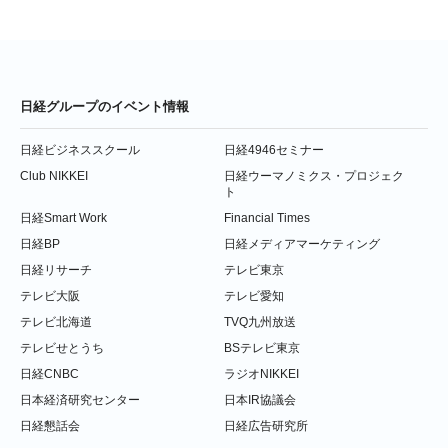
日経グループのイベント情報
日経ビジネススクール
日経4946セミナー
Club NIKKEI
日経ウーマノミクス・プロジェク
ト
日経Smart Work
Financial Times
日経BP
日経メディアマーケティング
日経リサーチ
テレビ東京
テレビ大阪
テレビ愛知
テレビ北海道
TVQ九州放送
テレビせとうち
BSテレビ東京
日経CNBC
ラジオNIKKEI
日本経済研究センター
日本IR協議会
日経懇話会
日経広告研究所