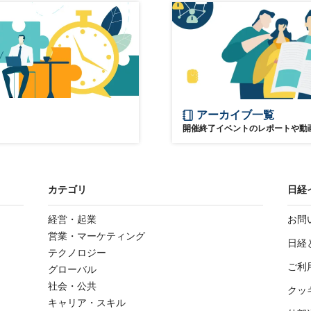
大阪・関西万博
食
環境
サステナブル
参加無料
アーカイブ一覧
開催終了イベントのレポートや動
カテゴリ
日経
経営・起業
お問
営業・マーケティング
日経
テクノロジー
ご利
グローバル
社会・公共
クッ
キャリア・スキル