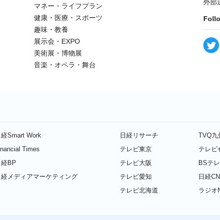
外部
マネー・ライフプラン
健康・医療・スポーツ
Foll
趣味・教養
展示会・EXPO
美術展・博物展
音楽・オペラ・舞台
経Smart Work
日経リサーチ
TVQ
inancial Times
テレビ東京
テレビ
経BP
テレビ大阪
BSテ
日経メディアマーケティング
テレビ愛知
日経CN
テレビ北海道
ラジオN