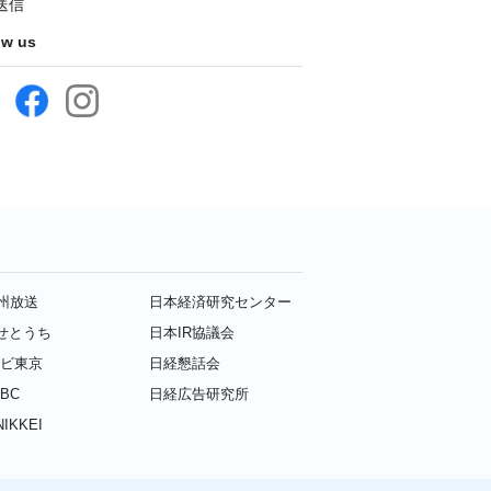
送信
ow us
九州放送
日本経済研究センター
せとうち
日本IR協議会
レビ東京
日経懇話会
BC
日経広告研究所
IKKEI