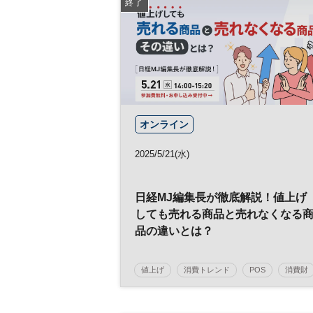
終了
オンライン
2025/5/21(水)
日経MJ編集長が徹底解説！値上げ
しても売れる商品と売れなくなる
品の違いとは？
値上げ
消費トレンド
POS
消費財
食品
マーケティング
データ