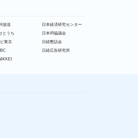
九州放送
日本経済研究センター
せとうち
日本IR協議会
レビ東京
日経懇話会
BC
日経広告研究所
IKKEI