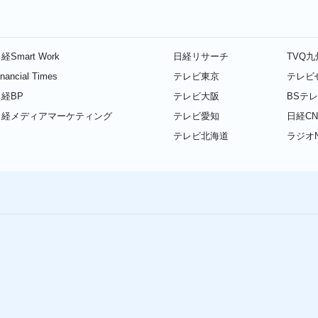
経Smart Work
日経リサーチ
TVQ
inancial Times
テレビ東京
テレビ
経BP
テレビ大阪
BSテ
日経メディアマーケティング
テレビ愛知
日経CN
テレビ北海道
ラジオN