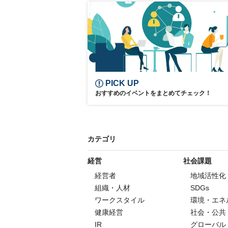
再生医療
薬事政策
製薬
創薬
健康
感染症
参加無料
PICK UP
おすすめのイベントをまとめてチェック！
カテゴリ
経営
社会課題
経営者
地域活性化
組織・人材
SDGs
ワークスタイル
環境・エネ
健康経営
社会・公共
IR
グローバル