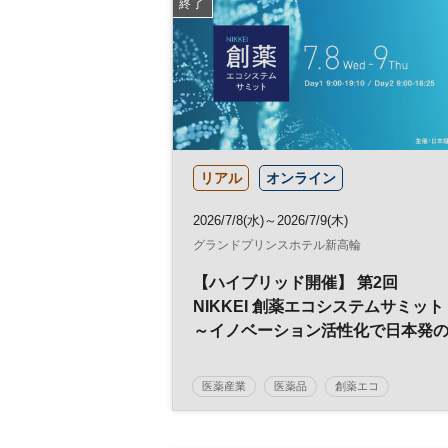
終了
リアル
オンライン
2026/7/8(水)～2026/7/9(木)
グランドプリンスホテル新高輪
【ハイブリッド開催】 第2回
NIKKEI 創薬エコシステムサミット
～イノベーション活性化で日本発
革新的新薬を～
医薬産業
医薬品
創薬エコ
創薬エコシステム
薬学
製剤