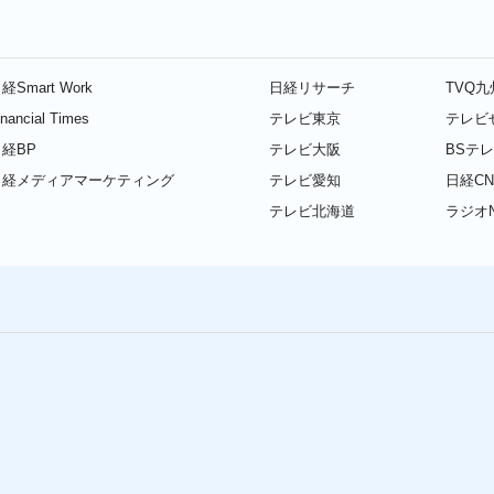
経Smart Work
日経リサーチ
TVQ
inancial Times
テレビ東京
テレビ
経BP
テレビ大阪
BSテ
日経メディアマーケティング
テレビ愛知
日経CN
テレビ北海道
ラジオN