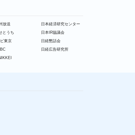
九州放送
日本経済研究センター
せとうち
日本IR協議会
レビ東京
日経懇話会
BC
日経広告研究所
IKKEI