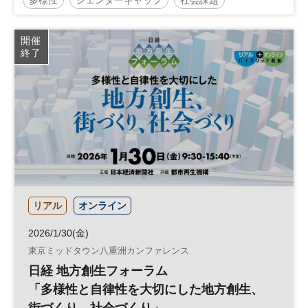
ジェンダー
ウェルビーイング
日経SDGsフェス
開催
終了
日経SDGsフォーラム
SDGs
ダイバーシティ
女性活躍
参加無料
リアル
オンライン
2026/1/30(金)
東京ミッドタウン八重洲カンファレンス
日経 地方創生フォーラム
「多様性と自律性を大切にした地方創生、