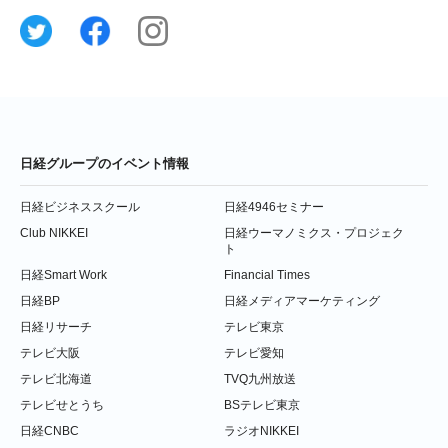
日経グループのイベント情報
日経ビジネススクール
日経4946セミナー
Club NIKKEI
日経ウーマノミクス・プロジェク
ト
日経Smart Work
Financial Times
日経BP
日経メディアマーケティング
日経リサーチ
テレビ東京
テレビ大阪
テレビ愛知
テレビ北海道
TVQ九州放送
テレビせとうち
BSテレビ東京
日経CNBC
ラジオNIKKEI