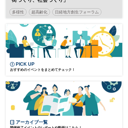
街づくり、社会づくり」
多様性
超高齢化
日経地方創生フォーラム
地方創生
人材
SDGs
官民連携
地域活性化
参加無料
PICK UP
おすすめのイベントをまとめてチェック！
アーカイブ一覧
開催終了イベントのレポートや動画はこちら！