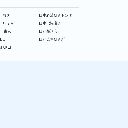
九州放送
日本経済研究センター
せとうち
日本IR協議会
レビ東京
日経懇話会
BC
日経広告研究所
IKKEI