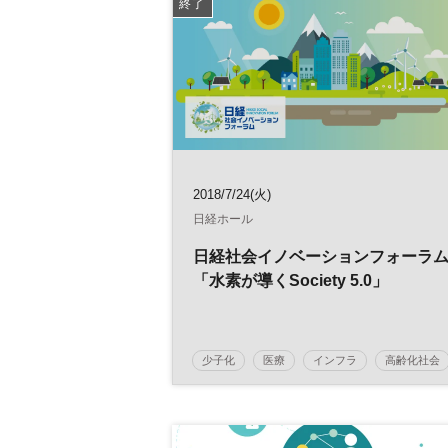
終了
2018/7/24(火)
日経ホール
日経社会イノベーションフォーラ
「水素が導くSociety 5.0」
少子化
医療
インフラ
高齢化社会
社会イノベーション
水素
防災
日経社会イノベーションフォーラム