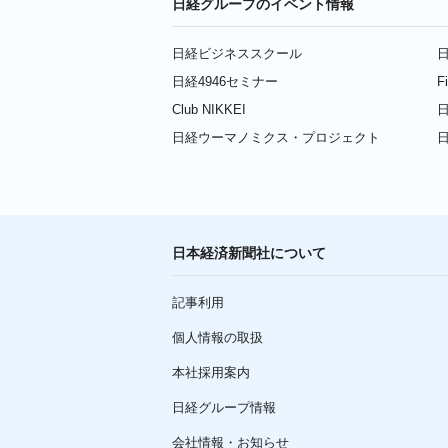
日経グループのイベント情報
日経ビジネススクール
日
日経4946セミナー
F
Club NIKKEI
日
日経ウーマノミクス・プロジェクト
日本経済新聞社について
記事利用
個人情報の取扱
本社採用案内
日経グループ情報
会社情報・お知らせ