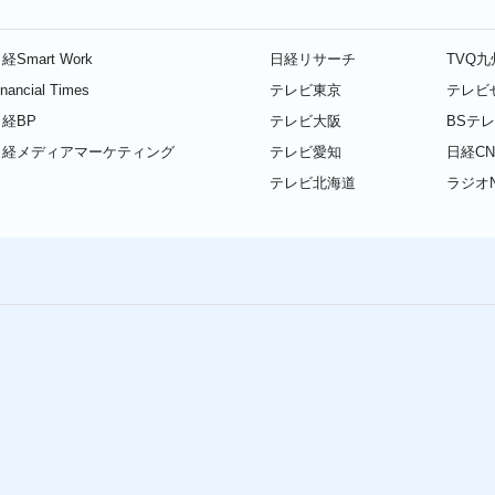
経Smart Work
日経リサーチ
TVQ
inancial Times
テレビ東京
テレビ
経BP
テレビ大阪
BSテ
日経メディアマーケティング
テレビ愛知
日経CN
テレビ北海道
ラジオN