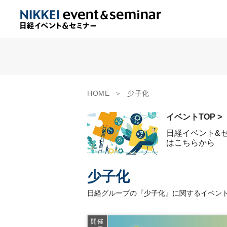
HOME
少子化
イベントTOP >
日経イベント&
はこちらから
少子化
日経グループの『少子化』に関するイベント
開催