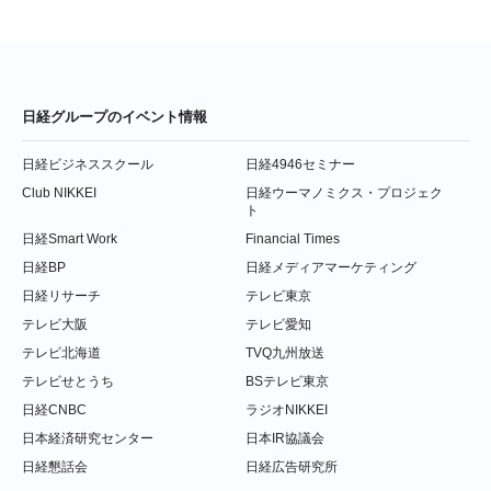
日経グループのイベント情報
日経ビジネススクール
日経4946セミナー
Club NIKKEI
日経ウーマノミクス・プロジェク
ト
日経Smart Work
Financial Times
日経BP
日経メディアマーケティング
日経リサーチ
テレビ東京
テレビ大阪
テレビ愛知
テレビ北海道
TVQ九州放送
テレビせとうち
BSテレビ東京
日経CNBC
ラジオNIKKEI
日本経済研究センター
日本IR協議会
日経懇話会
日経広告研究所