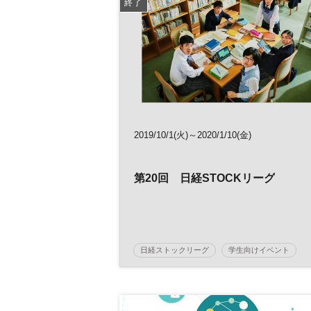
終了
2019/10/1(火)～2020/1/10(金)
第20回 日経STOCKリーグ
日経ストックリーグ
学生向けイベント
日経STOCKリーグ
Z世代
金融
経
株式投資
投資
教育
コンテスト