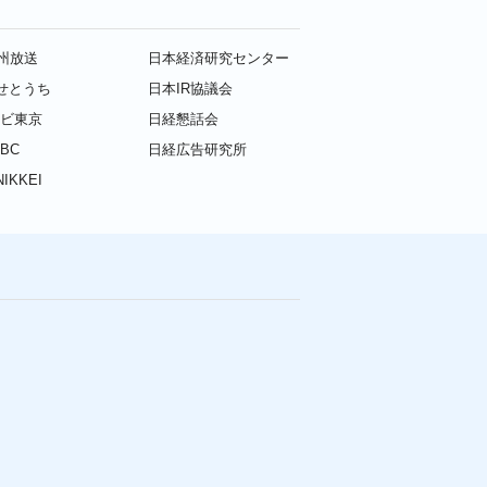
九州放送
日本経済研究センター
せとうち
日本IR協議会
レビ東京
日経懇話会
BC
日経広告研究所
IKKEI