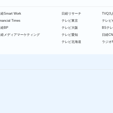
経Smart Work
日経リサーチ
TVQ
inancial Times
テレビ東京
テレビ
経BP
テレビ大阪
BSテ
日経メディアマーケティング
テレビ愛知
日経CN
テレビ北海道
ラジオN