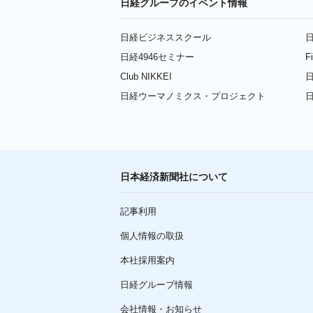
日経グループのイベント情報
日経ビジネススクール
日
日経4946セミナー
F
Club NIKKEI
日
日経ウーマノミクス・プロジェクト
日本経済新聞社について
記事利用
個人情報の取扱
本社採用案内
日経グループ情報
会社情報・お知らせ