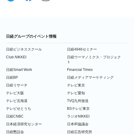
日経グループのイベント情報
日経ビジネススクール
日経4946セミナー
Club NIKKEI
日経ウーマノミクス・プロジェク
ト
日経Smart Work
Financial Times
日経BP
日経メディアマーケティング
日経リサーチ
テレビ東京
テレビ大阪
テレビ愛知
テレビ北海道
TVQ九州放送
テレビせとうち
BSテレビ東京
日経CNBC
ラジオNIKKEI
日本経済研究センター
日本IR協議会
日経懇話会
日経広告研究所