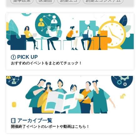
薬学
製剤
再生医療
医薬産業
製薬
創薬
健康
感染症
参加無料
PICK UP
おすすめのイベントをまとめてチェック！
アーカイブ一覧
開催終了イベントのレポートや動画はこちら！