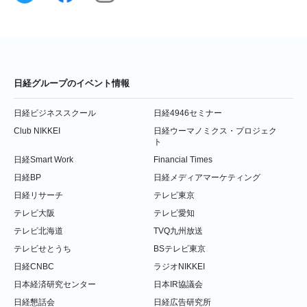
日経グループのイベント情報
日経ビジネススクール
日経4946セミナー
Club NIKKEI
日経ウーマノミクス・プロジェク
ト
日経Smart Work
Financial Times
日経BP
日経メディアマーケティング
日経リサーチ
テレビ東京
テレビ大阪
テレビ愛知
テレビ北海道
TVQ九州放送
テレビせとうち
BSテレビ東京
日経CNBC
ラジオNIKKEI
日本経済研究センター
日本IR協議会
日経懇話会
日経広告研究所