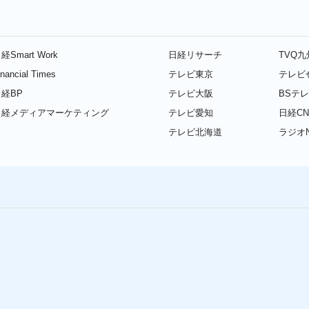
経Smart Work
日経リサーチ
TVQ
inancial Times
テレビ東京
テレビ
経BP
テレビ大阪
BSテ
日経メディアマーケティング
テレビ愛知
日経CN
テレビ北海道
ラジオN