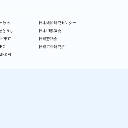
九州放送
日本経済研究センター
せとうち
日本IR協議会
レビ東京
日経懇話会
BC
日経広告研究所
IKKEI