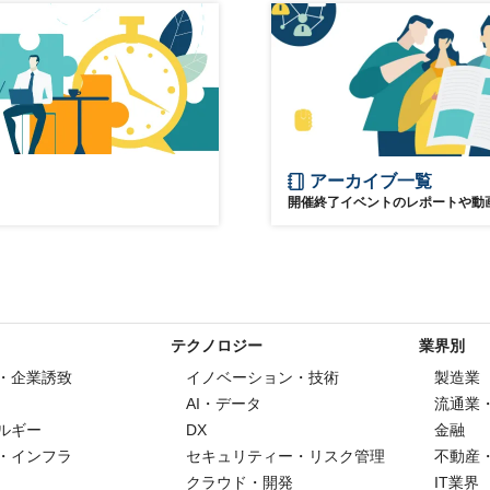
ビジネス
フードテック
アーカイブ一覧
開催終了イベントのレポートや動
テクノロジー
業界別
・企業誘致
イノベーション・技術
製造業
AI・データ
流通業
ルギー
DX
金融
・インフラ
セキュリティー・リスク管理
不動産
クラウド・開発
IT業界