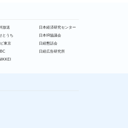
九州放送
日本経済研究センター
せとうち
日本IR協議会
レビ東京
日経懇話会
BC
日経広告研究所
IKKEI