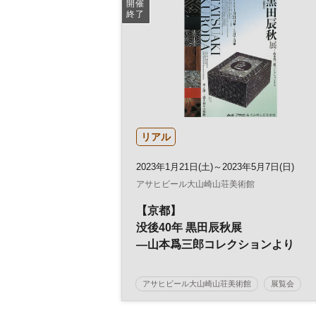
開催
終了
リアル
2023年1月21日(土)～2023年5月7日(日)
アサヒビール大山崎山荘美術館
【京都】
没後40年 黒田辰秋展
―山本爲三郎コレクションより
アサヒビール大山崎山荘美術館
展覧会
京都