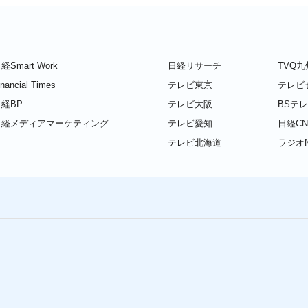
経Smart Work
日経リサーチ
TVQ
inancial Times
テレビ東京
テレビ
経BP
テレビ大阪
BSテ
日経メディアマーケティング
テレビ愛知
日経CN
テレビ北海道
ラジオN