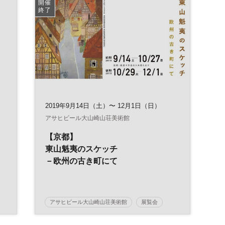
開催
終了
2019年9月14日（土）〜 12月1日（日）
アサヒビール大山崎山荘美術館
【京都】
東山魁夷のスケッチ
－欧州の古き町にて
アサヒビール大山崎山荘美術館
展覧会
アート
東山魁夷
土日祝開催